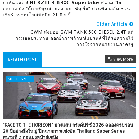
ฮาลั่นแทร็ก! 𝗡𝗘𝗫𝗭𝗧𝗘𝗥 𝗕𝗥𝗜𝗖 𝗦𝘂𝗽𝗲𝗿𝗯𝗶𝗸𝗲 สนามเปิด
ฤดูกาล ดึง “ตั๊ก บริบูรณ์, บอล-นุ้ย เชิญยิ้ม” ป่วนพิตวอล์ค ชวน
เชียร์ กระทบไหล่นักบิด 21 มิ.ย.นี้
Older Article
GWM ส่งมอบ GWM TANK 500 DIESEL 2.4T แก่
กรมชลประทาน ตอกย้ำภาพลักษณ์แบรนด์ที่ได้รับความไว้
วางใจจากหน่วยงานภาครัฐ
View More
RELATED POST
MOTORSPORT
“RACE TO THE HORIZON” บางแสน กรังด์ปรีซ์ 2026 ฉลองครบรอบ
20 ปีอย่างยิ่งใหญ่ ปิดฉากการแข่งขัน Thailand Super Series
สนามที่ 2 ก่อนมุ่งหน้าสู่เซปัง