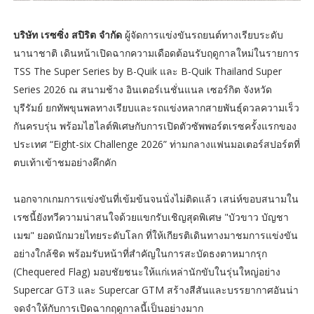
บริษัท เรซซิ่ง สปิริต จำกัด
ผู้จัดการแข่งขันรถยนต์ทางเรียบระดับ
นานาชาติ เดินหน้าเปิดฉากความเดือดต้อนรับฤดูกาลใหม่ในรายการ
TSS The Super Series by B-Quik และ B-Quik Thailand Super
Series 2026 ณ สนามช้าง อินเตอร์เนชั่นแนล เซอร์กิต จังหวัด
บุรีรัมย์ ยกทัพขุนพลทางเรียบและรถแข่งหลากสายพันธุ์ดวลความเร็ว
กันครบรุ่น พร้อมไฮไลต์พิเศษกับการเปิดตัวซัพพอร์ตเรซครั้งแรกของ
ประเทศ “Eight-six Challenge 2026” ท่ามกลางแฟนมอเตอร์สปอร์ตที่
ตบเท้าเข้าชมอย่างคึกคัก
นอกจากเกมการแข่งขันที่เข้มข้นจนนั่งไม่ติดแล้ว เสน่ห์ขอบสนามใน
เรซนี้ยังทวีความน่าสนใจด้วยแขกรับเชิญสุดพิเศษ "บัวขาว บัญชา
เมฆ" ยอดนักมวยไทยระดับโลก ที่ให้เกียรติเดินทางมาชมการแข่งขัน
อย่างใกล้ชิด พร้อมรับหน้าที่สำคัญในการสะบัดธงตาหมากรุก
(Chequered Flag) มอบชัยชนะให้แก่เหล่านักขับในรุ่นใหญ่อย่าง
Supercar GT3 และ Supercar GTM สร้างสีสันและบรรยากาศอันน่า
จดจำให้กับการเปิดฉากฤดูกาลนี้เป็นอย่างมาก