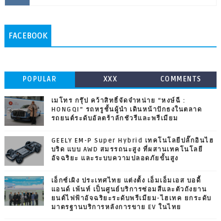
FACEBOOK
POPULAR
XXX
COMMENTS
เมโทร กรุ๊ป คว้าสิทธิ์จัดจำหน่าย “หงษ์ฉี :
HONGQI” รถหรูชั้นผู้นำ เดินหน้าปักธงในตลาด
รถยนต์ระดับอัลตร้าลักชัวรีและพรีเมียม
GEELY EM-P Super Hybrid เทคโนโลยีปลั๊กอินไฮ
บริด แบบ AWD สมรรถนะสูง ที่ผสานเทคโนโลยี
อัจฉริยะ และระบบความปลอดภัยขั้นสูง
เอ็กซ์เผิง ประเทศไทย แต่งตั้ง เอ็มเอ็มเอส บอดี้
แอนด์ เพ้นท์ เป็นศูนย์บริการซ่อมสีและตัวถังยาน
ยนต์ไฟฟ้าอัจฉริยะระดับพรีเมียม-ไฮเทค ยกระดับ
มาตรฐานบริการหลังการขาย EV ในไทย