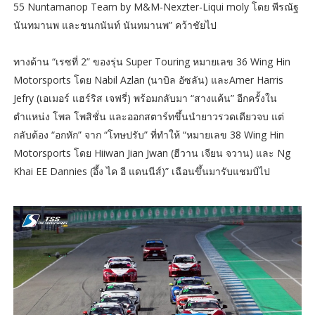
55 Nuntamanop Team by M&M-Nexzter-Liqui moly โดย พีรณัฐ
นันทมานพ และชนกนันท์ นันทมานพ” คว้าชัยไป
ทางด้าน “เรซที่ 2” ของรุ่น Super Touring หมายเลข 36 Wing Hin
Motorsports โดย Nabil Azlan (นาบิล อัซลัน) และAmer Harris
Jefry (เอเมอร์ แฮร์ริส เจฟรี่) พร้อมกลับมา “สางแค้น” อีกครั้งใน
ตำแหน่ง โพล โพสิชั่น และออกสตาร์ทขึ้นนำยาวรวดเดียวจบ แต่
กลับต้อง “อกหัก” จาก “โทษปรับ” ที่ทำให้ “หมายเลข 38 Wing Hin
Motorsports โดย Hiiwan Jian Jwan (ฮีวาน เจียน จวาน) และ Ng
Khai EE Dannies (อึ้ง ไค อี แดนนีส์)” เฉือนขึ้นมารับแชมป์ไป