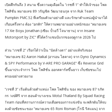
เปิดศึกกันถึง 3 สนาม ซึ่งความดุเดือดใน “เรซที่ 1” ทำให้เจ้าของ โพล
โพสิชั่น หมายเลข 89 วรัญชิต วัฒนาธนกุล จาก Ruk Team
Pumpkin PMC.52 ที่เตรียมตัวมาอย่างดี และรักษาตำแหน่งผู้นำมาได้
เกือบครึ่งทาง ต้อง “อกหัก” ให้ความพยายามอย่างหนักของ “หมายเลข
17 Xie Boyu Jonathan (เซียะ ปั๋วอวี่ โจนาธาน) จาก Insane
Motorsport by ZIC” ที่ได้คว้าแชมป์แรกของฤดูกาล 2026 ไป
ส่วน “เรซที่ 2” เรียกได้ว่าเป็น “นัดล้างตา” อย่างแท้จริงของ
“หมายเลข 82 Aaron Haikal (อารอน ไฮคาล) จาก Dyno Dynamics
& SPY Performance by V-ARE PRO GARAGE” ซึ่ง Reverse Grid
ขึ้นมาประจำการ โพล โพสิชั่น ออกสตาร์ทขึ้นยาว เก็บชัยชนะไป
ครองอย่างสวยงาม
“เรซที่ 3” เริ่มต้นด้วยตำแหน่ง โพล โพสิชั่น ของ หมายเลข 87 รภัท
กร วงษ์ศิริ จาก ฮอนด้าบางเขน Motul Thailand By Squad Racing
Team ก่อนที่สถานการณ์ความเดือดของการแข่งขัน จะพลิกผันให้จบ
ลงด้วยชัยชนะของ “หมายเลข 65 Roni Risman (โรนี ริสแมน) จาก