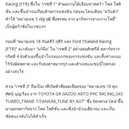
Racing (FTR) ซึ่งใน “เรซที่ 1” ทำผลงานได้เฉียบขาดคว้า โพล โพสิ
ชั่น และขึ้นนำจนเกือบท้ายการแข่งขัน ก่อนจะโดนเตือน “ควันดำ”
ทำให้ “หมายเลข 5 ณัฐวุฒิ พึ่งพรหม จาก อาร์ทการยางเกาะโพธิ์”
เป็นผู้คว้าชัยในเรซแรก
ก่อนที่ “หมายเลข 18 กันตธีร์ กุศิริ แห่ง Ford Thailand Racing
(FTR)” จะกลับมา “แก้มือ” ใน “เรซที่ 2” อย่างสมศักศรีด์ สตาร์ทจาก
กริดที่ 4 ส่งตัวเองขึ้นนำในรอบแรกของการแข่งขัน และทิ้งห่างแบบ
ไร้ข้อผิดพลาด และรับธงตาหมากรุก และตำแหน่งแชมป์ไปครอง
อย่างสะใจ
ส่วน “เรซที่ 3” ถือเป็นเวทีเปิดตัวที่ยอดเยี่ยมของ “หมายเลข 10 ศุภ
ทัศน์ บุญเรือง จาก TOYOTA GR GAZOO ARTO PHC RACING_SKS
TURBO_TRANE TITANIUM_TUNE BY AOT” ซึ่ง Reverse Gird ขึ้น
มาออกสตาร์ทจาก โพล โพสิชั่น และซิ่งนำม้วนเดียวจบ และเก็บ
ชัยชนะกลับไปได้สำเร็จ