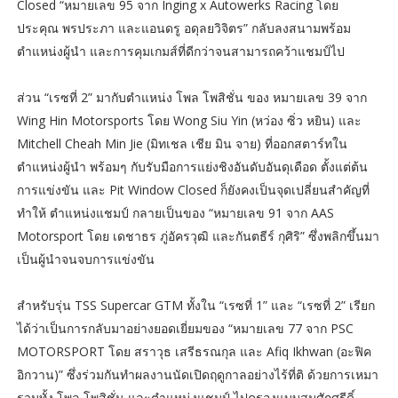
Closed “หมายเลข 95 จาก Inging x Autowerks Racing โดย
ประคุณ พรประภา และแอนดรู อดุลยวิจิตร” กลับลงสนามพร้อม
ตำแหน่งผู้นำ และการคุมเกมส์ที่ดีกว่าจนสามารถคว้าแชมป์ไป
ส่วน “เรซที่ 2” มากับตำแหน่ง โพล โพสิชั่น ของ หมายเลข 39 จาก
Wing Hin Motorsports โดย Wong Siu Yin (หว่อง ซิ่ว หยิน) และ
Mitchell Cheah Min Jie (มิทเชล เชีย มิน จาย) ที่ออกสตาร์ทใน
ตำแหน่งผู้นำ พร้อมๆ กับรับมือการแย่งชิงอันดับอันดุเดือด ตั้งแต่ต้น
การแข่งขัน และ Pit Window Closed ก็ยังคงเป็นจุดเปลี่ยนสำคัญที่
ทำให้ ตำแหน่งแชมป์ กลายเป็นของ “หมายเลข 91 จาก AAS
Motorsport โดย เดชาธร ภู่อัครวุฒิ และกันตธีร์ กุศิริ” ซึ่งพลิกขึ้นมา
เป็นผู้นำจนจบการแข่งขัน
สำหรับรุ่น TSS Supercar GTM ทั้งใน “เรซที่ 1” และ “เรซที่ 2” เรียก
ได้ว่าเป็นการกลับมาอย่างยอดเยี่ยมของ “หมายเลข 77 จาก PSC
MOTORSPORT โดย สราวุธ เสรีธรณกุล และ Afiq Ikhwan (อะฟิค
อิกวาน)” ซึ่งร่วมกันทำผลงานนัดเปิดฤดูกาลอย่างไร้ที่ติ ด้วยการเหมา
รวมทั้ง โพล โพสิชั่น และตำแหน่งแชมป์ ไปครองแบบสมศักศรีดิ์