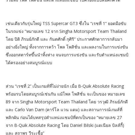
เช่นเดียวกับรุ่นใหญ่ TSS Supercar GT3 ซึ่งใน “เรซที่ 1” ยอดมือขับ
ในรถแข่ง “หมายเลข 12 จาก Singha Motorsport Team Thailand
โดย ปิติ ภิรมย์ภักดี และ กันตศักดิ์ กุศิริ” ประกาศศักดาการกลับมา
อย่างยิ่งใหญ่ ทั้งจากการคว้า โพล โพสิชั่น และผลงานในการแข่งขัน
ซึ่งออกสตาร์ทขึ้นนำทิ้งห่าง จนจบการแข่งขัน และรับตำแหน่งแชมป์
ได้ครองอย่างสมบูรณ์แบบ
ส่วน “เรซที่ 2” เป็นเกมส์ที่ไม่ง่ายนัก เมื่อ B-Quik Absolute Racing
พร้อมรบโดยสมบูรณ์เช่นกัน แม้โพล โพสิชั่น จะเป็นของ หมายเลข
89 จาก Singha Motorsport Team Thailand โดย วรวุฒิ ภิรมย์ภักดี
และ Carlo Van Dam (คาร์โล แวน แดม) และสถานการณ์เกมส์ที่
พลิกผัน ก่อนได้บทสรุปตำแหน่งแชมป์ที่ตกเป็นของ “หมายเลข 27
จาก B-Quik Absolute Racing โดย Daniel Bilski (แดเนียล บิลส์กี้)
และ สถาพร วีระเชื้อ”