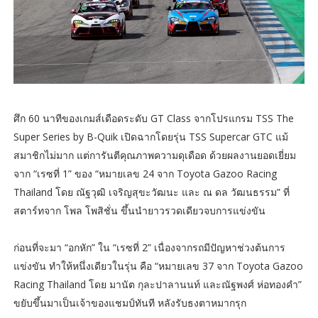
ศึก 60 นาทีของเกมส์เดือดระดับ GT Class จากโปรแกรม TSS The
Super Series by B-Quik เปิดฉากโดยรุ่น TSS Supercar GTC แม้
สมาชิกไม่มาก แต่การันตีคุณภาพความดุเดือด ด้วยผลงานยอดเยี่ยม
จาก “เรซที่ 1” ของ “หมายเลข 24 จาก Toyota Gazoo Racing
Thailand โดย ณัฐวุฒิ เจริญสุขะวัฒนะ และ ณ ดล วัฒนธรรม” ที่
สตาร์ทจาก โพล โพสิชั่น ขึ้นนำยาวรวดเดียวจบการแข่งขัน
ก่อนที่จะมา “อกหัก” ใน “เรซที่ 2” เนื่องจากรถมีปัญหาช่วงต้นการ
แข่งขัน ทำให้หนึ่งเดียวในรุ่น คือ “หมายเลข 37 จาก Toyota Gazoo
Racing Thailand โดย มานัต กุละปาลานนท์ และณัฐพงศ์ ห่อทองคำ”
ขยับขึ้นมาเป็นเจ้าของแชมป์ทันที หลังรับธงตาหมากรุก