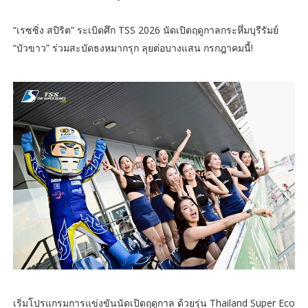
“เรซซิ่ง สปิริต” ระเบิดศึก TSS 2026 นัดเปิดฤดูกาลกระหึ่มบุรีรัมย์
“บัวขาว” ร่วมสะบัดธงหมากรุก ลุยต่อบางแสน กรกฎาคมนี้!
เริ่มโปรแกรมการแข่งขันนัดเปิดฤดูกาล ด้วยรุ่น Thailand Super Eco