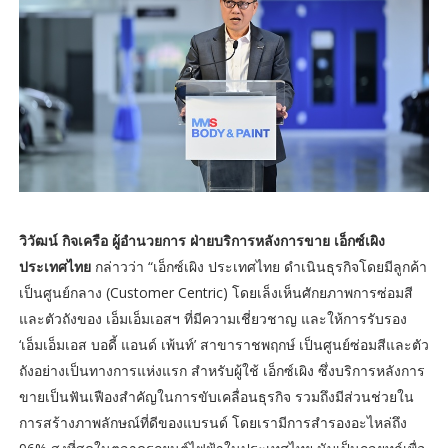
วิวัฒน์ กิจเครือ ผู้อำนวยการ ฝ่ายบริการหลังการขาย เอ็กซ์เผิง
ประเทศไทย
กล่าวว่า “เอ็กซ์เผิง ประเทศไทย ดำเนินธุรกิจโดยมีลูกค้า
เป็นศูนย์กลาง (Customer Centric) โดยเล็งเห็นศักยภาพการซ่อมสี
และตัวถังของ เอ็มเอ็มเอสฯ ที่มีความเชี่ยวชาญ และให้การรับรอง
‘เอ็มเอ็มเอส บอดี้ แอนด์ เพ้นท์’ สาขาราชพฤกษ์ เป็นศูนย์ซ่อมสีและตัว
ถังอย่างเป็นทางการแห่งแรก สำหรับผู้ใช้ เอ็กซ์เผิง ซึ่งบริการหลังการ
ขายเป็นฟันเฟืองสำคัญในการขับเคลื่อนธุรกิจ รวมถึงมีส่วนช่วยใน
การสร้างภาพลักษณ์ที่ดีของแบรนด์ โดยเรามีการสำรองอะไหล่ถึง