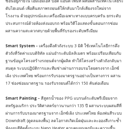
ซ่อนอยู่ภายใน เอ็มเอ็มเอส บอดี้ แอนด์ เพ้นท์ ผสมผสานเทคโนโลยีระ
ดับไฮเอนด์ เพื่อคืนสภาพรถยนต์ให้กลับมาใกล้เคียงรถใหม่จาก
โรงงาน ด้วยอุปกรณ์และเครื่องมือเฉพาะทางแบบครบครัน ยกระดับ
ประสบการณ์ด้วยห้องส่งมอบรถ พร้อมวิดีโอแสดงขั้นตอนการซ่อม
ผสานความสะดวกสบายด้วยพื้นที่รับรองระดับพรีเมียม
Smart System -
เครื่องดึงตัวถังระบบ 3 มิติ ใช้เทคโนโลยีการดึง
ตัวถังที่วัดค่าแบบดิจิทัล แม่นยำระดับมิลลิเมตร พร้อมเปรียบเทียบกับ
ฐานข้อมูลโครงสร้างรถยนต์จากผู้ผลิต ทำให้โครงสร้างตัวถังกลับมา
สมดุล ระบบปฏิบัติการและทีมช่างผ่านการอบรมโดยตรงจาก เอ็กซ์
เผิง ประเทศไทย พร้อมการรับรองมาตรฐานอย่างเป็นทางการ ผสาน
17 ช่องซ่อมมาตรฐาน รองรับรถยนต์ได้กว่า 150 คันต่อเดือน
Smart Painting -
สีสูตรน้ำของ PPG แบรนด์ระดับพรีเมียมจาก
สหรัฐอเมริกา ประวัติศาสตร์ยาวนานกว่า 135 ปี ผสานระบบผสมสีที่
ผ่านการรับบรองมาตรฐานจาก เอ็กซ์เผิง ประเทศไทย ห้องพ่นสีระบบ
Downdraft (ดูดลมลงพื้น) ลดโอกาสเกิดเม็ดฝุ่นและละอองสีเกาะซ้ำ
ห้องอบสีติดตั้งระบบ Nano Heater ควบคุมอุณหภูมิและความชื้น