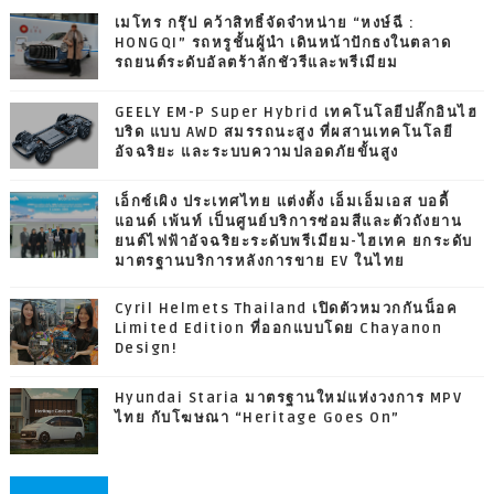
เมโทร กรุ๊ป คว้าสิทธิ์จัดจำหน่าย “หงษ์ฉี :
HONGQI” รถหรูชั้นผู้นำ เดินหน้าปักธงในตลาด
รถยนต์ระดับอัลตร้าลักชัวรีและพรีเมียม
GEELY EM-P Super Hybrid เทคโนโลยีปลั๊กอินไฮ
บริด แบบ AWD สมรรถนะสูง ที่ผสานเทคโนโลยี
อัจฉริยะ และระบบความปลอดภัยขั้นสูง
เอ็กซ์เผิง ประเทศไทย แต่งตั้ง เอ็มเอ็มเอส บอดี้
แอนด์ เพ้นท์ เป็นศูนย์บริการซ่อมสีและตัวถังยาน
ยนต์ไฟฟ้าอัจฉริยะระดับพรีเมียม-ไฮเทค ยกระดับ
มาตรฐานบริการหลังการขาย EV ในไทย
Cyril Helmets Thailand เปิดตัวหมวกกันน็อค
Limited Edition ที่ออกแบบโดย Chayanon
Design!
Hyundai Staria มาตรฐานใหม่แห่งวงการ MPV
ไทย กับโฆษณา “Heritage Goes On”