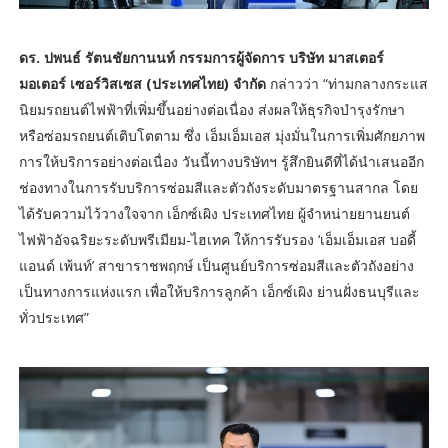
ดร. ปพนธ์ รัตนชัยกานนท์ กรรมการผู้จัดการ บริษัท มาสเตอร์
มอเตอร์ เซอร์วิสเซส (ประเทศไทย) จำกัด
กล่าวว่า “ท่ามกลางกระแส
นิยมรถยนต์ไฟฟ้าที่เพิ่มขึ้นอย่างต่อเนื่อง ส่งผลให้ธุรกิจบำรุงรักษา
หรือซ่อมรถยนต์เติบโตตาม ซึ่ง เอ็มเอ็มเอส มุ่งมั่นในการเพิ่มศักยภาพ
การให้บริการอย่างต่อเนื่อง วันนี้ทางบริษัทฯ รู้สึกยินดีที่ได้นำเสนออีก
ช่องทางในการรับบริการซ่อมสีและตัวถังระดับมาตรฐานสากล โดย
ได้รับความไว้วางใจจาก เอ็กซ์เผิง ประเทศไทย ผู้จำหน่ายยานยนต์
ไฟฟ้าอัจฉริยะระดับพรีเมียม-ไฮเทค ให้การรับรอง ‘เอ็มเอ็มเอส บอดี้
แอนด์ เพ้นท์’ สาขาราชพฤกษ์ เป็นศูนย์บริการซ่อมสีและตัวถังอย่าง
เป็นทางการแห่งแรก เพื่อให้บริการลูกค้า เอ็กซ์เผิง ย่านฝั่งธนบุรีและ
ทั่วประเทศ”