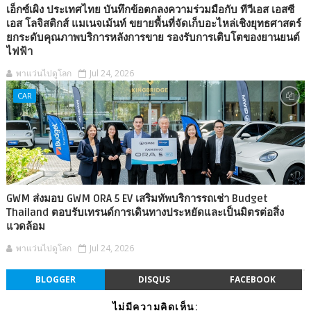
เอ็กซ์เผิง ประเทศไทย บันทึกข้อตกลงความร่วมมือกับ ทีวีเอส เอสซี
เอส โลจิสติกส์ แมเนจเม้นท์ ขยายพื้นที่จัดเก็บอะไหล่เชิงยุทธศาสตร์
ยกระดับคุณภาพบริการหลังการขาย รองรับการเติบโตของยานยนต์
ไฟฟ้า
พาแว่นไปดูโลก
Jul 24, 2026
CAR
GWM ส่งมอบ GWM ORA 5 EV เสริมทัพบริการรถเช่า Budget
Thailand ตอบรับเทรนด์การเดินทางประหยัดและเป็นมิตรต่อสิ่ง
แวดล้อม
พาแว่นไปดูโลก
Jul 24, 2026
BLOGGER
DISQUS
FACEBOOK
ไม่มีความคิดเห็น: