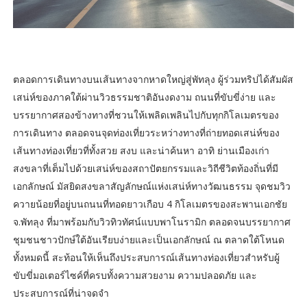
ตลอดการเดินทางบนเส้นทางจากหาดใหญ่สู่พัทลุง ผู้ร่วมทริปได้สัมผัส
เสน่ห์ของภาคใต้ผ่านวิวธรรมชาติอันงดงาม ถนนที่ขับขี่ง่าย และ
บรรยากาศสองข้างทางที่ชวนให้เพลิดเพลินไปกับทุกกิโลเมตรของ
การเดินทาง ตลอดจนจุดท่องเที่ยวระหว่างทางที่ถ่ายทอดเสน่ห์ของ
เส้นทางท่องเที่ยวที่ทั้งสวย สงบ และน่าค้นหา อาทิ ย่านเมืองเก่า
สงขลาที่เต็มไปด้วยเสน่ห์ของสถาปัตยกรรมและวิถีชีวิตท้องถิ่นที่มี
เอกลักษณ์ มัสยิดสงขลาสัญลักษณ์แห่งเสน่ห์ทางวัฒนธรรม จุดชมวิว
ควายน้อยที่อยู่บนถนนที่ทอดยาวเกือบ 4 กิโลเมตรของสะพานเอกชัย
จ.พัทลุง ที่มาพร้อมกับวิวทิวทัศน์แบบพาโนรามิก ตลอดจนบรรยากาศ
ชุมชนชาวปักษ์ใต้อันเรียบง่ายและเป็นเอกลักษณ์ ณ ตลาดใต้โหนด
ทั้งหมดนี้ สะท้อนให้เห็นถึงประสบการณ์เส้นทางท่องเที่ยวสำหรับผู้
ขับขี่มอเตอร์ไซค์ที่ครบทั้งความสวยงาม ความปลอดภัย และ
ประสบการณ์ที่น่าจดจำ