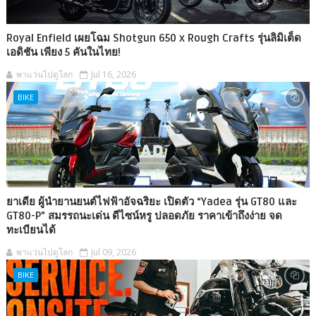
Royal Enfield เผยโฉม Shotgun 650 x Rough Crafts รุ่นลิมิเต็ด
เอดิชัน เพียง 5 คันในไทย!
พาแว่นไปดูโลก
Jul 16, 2026
BIKE
ยาเดีย ผู้นำยานยนต์ไฟฟ้าอัจฉริยะ เปิดตัว “Yadea รุ่น GT80 และ
GT80-P” สมรรถนะเด่น ดีไซน์หรู ปลอดภัย ราคาเข้าถึงง่าย จด
ทะเบียนได้
พาแว่นไปดูโลก
Jul 09, 2026
BIKE