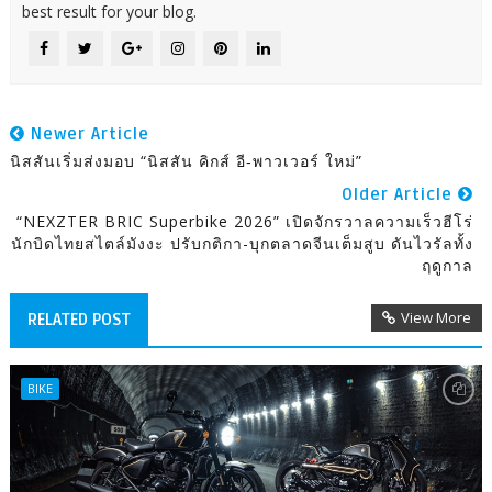
best result for your blog.
Newer Article
นิสสันเริ่มส่งมอบ “นิสสัน คิกส์ อี‑พาวเวอร์ ใหม่”
Older Article
“NEXZTER BRIC Superbike 2026” เปิดจักรวาลความเร็วฮีโร่
นักบิดไทยสไตล์มังงะ ปรับกติกา-บุกตลาดจีนเต็มสูบ ดันไวรัลทั้ง
ฤดูกาล
View More
RELATED POST
BIKE