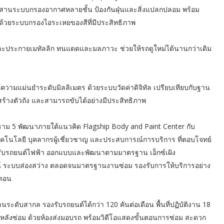
อ ผสานระบบกรองอากาศหลายชั้น ป้องกันฝุ่นและสิ่งแปลกปลอม พร้อม
้วยระบบกรองไอระเหยของสีที่มีประสิทธิภาพ
ลึกและประกายเมทัลลิก ทนแดดและมลภาวะ ช่วยให้รถดูใหม่ได้นานกว่าเดิม
ี่ให้ความแม่นยำระดับมิลลิเมตร ด้วยระบบวัดค่าดิจิทัล เปรียบเทียบกับฐาน
สร้างตัวถัง และสามารถขับได้อย่างมีประสิทธิภาพ
ระราม 5 พัฒนาภายใต้แนวคิด Flagship Body and Paint Center กับ
คโนโลยี บุคลากรผู้เชี่ยวชาญ และประสบการณ์การบริการ ที่ตอบโจทย์
หรับรถยนต์ไฟฟ้า ออกแบบและพัฒนาตามมาตรฐาน เอ็กซ์เผิง
ปกรณ์ ระบบส่องสว่าง ตลอดจนมาตรฐานงานซ่อม รองรับการให้บริการอย่าง
นตอน
ระดับสากล รองรับรถยนต์ได้กว่า 120 คันต่อเดือน พื้นที่ปฏิบัติงาน 18
รถหลังซ่อม ด้วยห้องส่งมอบรถ พร้อมวิดีโอแสดงขั้นตอนการซ่อม สะดวก