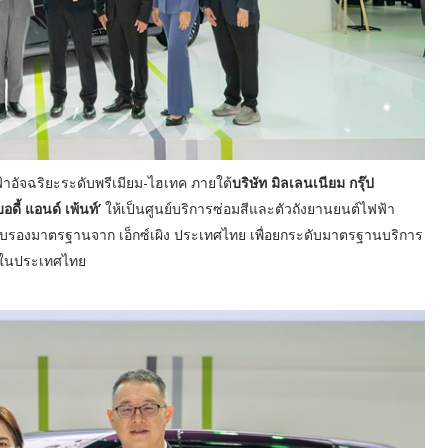
าอัจฉริยะระดับพรีเมียม-ไฮเทค ภายใต้
บริษัท มิลเลนเนียม กรุ๊ป
บอดี้ แอนด์ เพ้นท์’
ให้เป็นศูนย์บริการซ่อมสีและตัวถังยานยนต์ไฟฟ้า
การรับรองมาตรฐานจาก เอ็กซ์เผิง ประเทศไทย เพื่อยกระดับมาตรฐานบริการ
้าในประเทศไทย