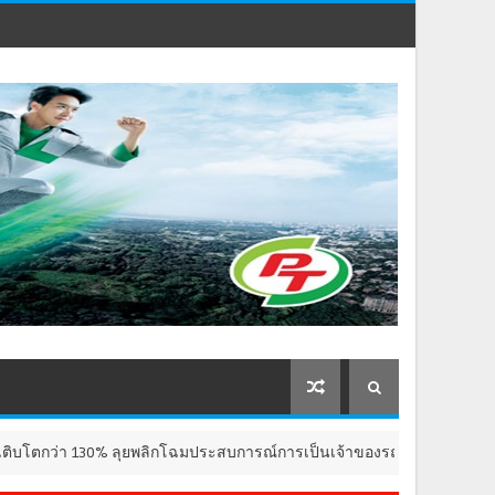
0% ลุยพลิกโฉมประสบการณ์การเป็นเจ้าของรถยนต์ที่ยืดหยุ่นขึ้นด้วย FLEX