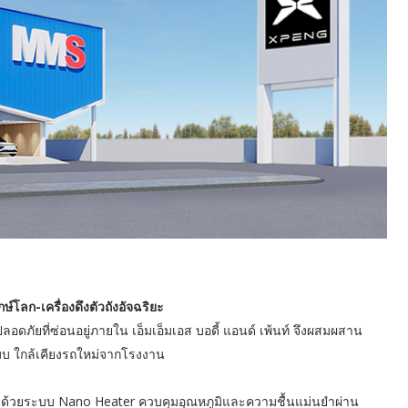
์โลก-เครื่องดึงตัวถังอัจฉริยะ
ดภัยที่ซ่อนอยู่ภายใน เอ็มเอ็มเอส บอดี้ แอนด์ เพ้นท์ จึงผสมผสาน
บบ ใกล้เคียงรถใหม่จากโรงงาน
ะ ด้วยระบบ Nano Heater ควบคุมอุณหภูมิและความชื้นแม่นยำผ่าน