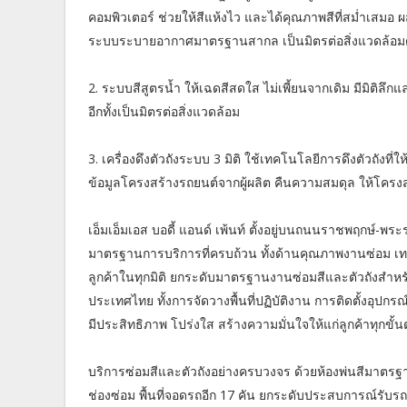
คอมพิวเตอร์ ช่วยให้สีแห้งไว และได้คุณภาพสีที่สม่ำเสม
ระบบระบายอากาศมาตรฐานสากล เป็นมิตรต่อสิ่งแวดล้อมด
2. ระบบสีสูตรน้ำ ให้เฉดสีสดใส ไม่เพี้ยนจากเดิม มีมิติ
อีกทั้งเป็นมิตรต่อสิ่งแวดล้อม
3. เครื่องดึงตัวถังระบบ 3 มิติ ใช้เทคโนโลยีการดึงตัวถังท
ข้อมูลโครงสร้างรถยนต์จากผู้ผลิต คืนความสมดุล ให้โครง
เอ็มเอ็มเอส บอดี้ แอนด์ เพ้นท์ ตั้งอยู่บนถนนราชพฤกษ์-พ
มาตรฐานการบริการที่ครบถ้วน ทั้งด้านคุณภาพงานซ่อม เท
ลูกค้าในทุกมิติ ยกระดับมาตรฐานงานซ่อมสีและตัวถังสำ
ประเทศไทย ทั้งการจัดวางพื้นที่ปฏิบัติงาน การติดตั้งอุ
มีประสิทธิภาพ โปร่งใส สร้างความมั่นใจให้แก่ลูกค้าทุกขั้
บริการซ่อมสีและตัวถังอย่างครบวงจร ด้วยห้องพ่นสีมาตรฐาน
ช่องซ่อม พื้นที่จอดรถอีก 17 คัน ยกระดับประสบการณ์รับ