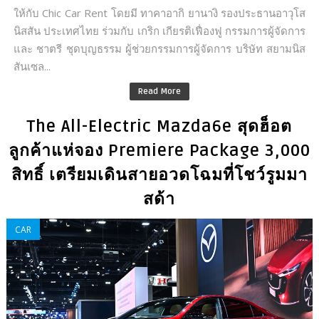
ให้กับ Chic Car Rent โดยมี ทาคาอากิ ยานางิ รองประธานอาวุโส
นิสสัน ประเทศไทย ร่วมกับ เกริก เกียรติเฟื่องฟู กรรมการผู้จัดการ
และ ชาตรี ชุดบุญธรรม ผู้ช่วยกรรมการผู้จัดการ บริษัท สยามนิส
สันเซล...
Read More
The All-Electric Mazda6e สุดฮ็อต
ลูกค้าแห่จอง Premiere Package 3,000
สิทธิ์ เตรียมเดินสายอวดโฉมที่โชว์รูมมา
สด้า
CAR