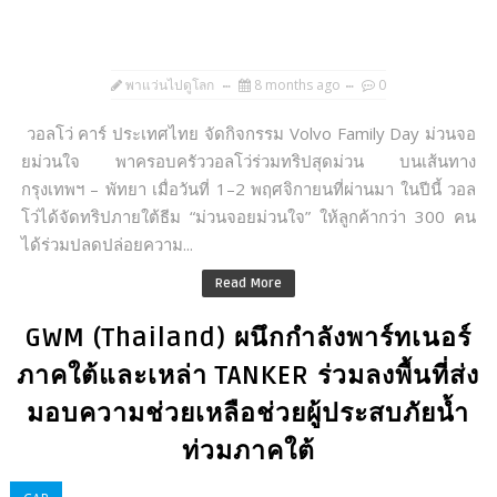
พาแว่นไปดูโลก
8 months ago
0
วอลโว่ คาร์ ประเทศไทย จัดกิจกรรม Volvo Family Day ม่วนจอ
ยม่วนใจ พาครอบครัววอลโว่ร่วมทริปสุดม่วน บนเส้นทาง
กรุงเทพฯ – พัทยา เมื่อวันที่ 1–2 พฤศจิกายนที่ผ่านมา ในปีนี้ วอล
โว่ได้จัดทริปภายใต้ธีม “ม่วนจอยม่วนใจ” ให้ลูกค้ากว่า 300 คน
ได้ร่วมปลดปล่อยความ...
Read More
GWM (Thailand) ผนึกกำลังพาร์ทเนอร์
ภาคใต้และเหล่า TANKER ร่วมลงพื้นที่ส่ง
มอบความช่วยเหลือช่วยผู้ประสบภัยน้ำ
ท่วมภาคใต้