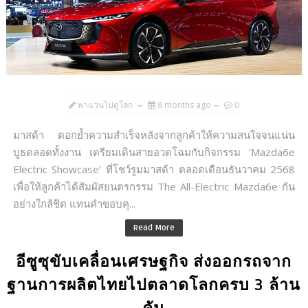
พาแว่นไปดูโลก
8 months ago
0
มาสด้า ตอกย้ำความสำเร็จหลังจากลูกค้าให้ความสนใจจนแน่น
บูธตลอดทั้งงาน เตรียมเดินสายอวดโฉมกับกิจกรรม ‘Mazda6e
Electric Showcase’ ที่โชว์รูมมาสด้า ตลอดเดือนธันวาคม 2568
เพื่อให้ลูกค้าได้สัมผัสยนตรกรรม The All-Electric Mazda6e กัน
อย่างใกล้ชิด แทนคำขอบคุ...
Read More
อีซูซุขับเคลื่อนเศรษฐกิจ ส่งออกรถจาก
ฐานการผลิตไทยไปตลาดโลกครบ 3 ล้าน