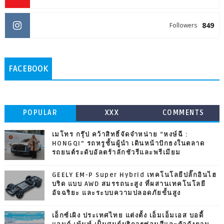
849
Followers
FACEBOOK
POPULAR
XXX
COMMENTS
เมโทร กรุ๊ป คว้าสิทธิ์จัดจำหน่าย “หงษ์ฉี :
HONGQI” รถหรูชั้นผู้นำ เดินหน้าปักธงในตลาด
รถยนต์ระดับอัลตร้าลักชัวรีและพรีเมียม
GEELY EM-P Super Hybrid เทคโนโลยีปลั๊กอินไฮ
บริด แบบ AWD สมรรถนะสูง ที่ผสานเทคโนโลยี
อัจฉริยะ และระบบความปลอดภัยขั้นสูง
เอ็กซ์เผิง ประเทศไทย แต่งตั้ง เอ็มเอ็มเอส บอดี้