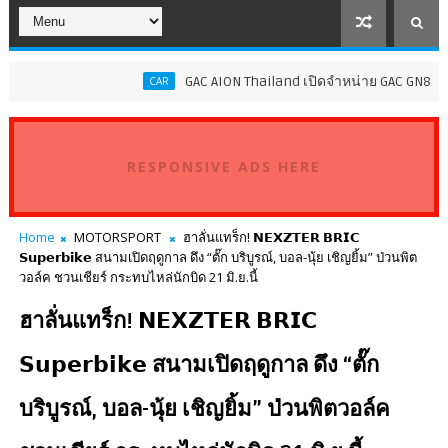
GAC AION Thailand เปิดจำหน่าย GAC GN8 PHEV ราคาเริ่
CAR
RESPONSIVE ADS HERE
Home
MOTORSPORT
ฮาลั่นแทร็ก! 𝗡𝗘𝗫𝗭𝗧𝗘𝗥 𝗕𝗥𝗜𝗖
𝗦𝘂𝗽𝗲𝗿𝗯𝗶𝗸𝗲 สนามเปิดฤดูกาล ดึง “ตั๊ก บริบูรณ์, บอล-นุ้ย เชิญยิ้ม” ป่วนพิต
วอล์ค ชวนเชียร์ กระทบไหล่นักบิด 21 มิ.ย.นี้
ฮาลั่นแทร็ก! 𝗡𝗘𝗫𝗭𝗧𝗘𝗥 𝗕𝗥𝗜𝗖
𝗦𝘂𝗽𝗲𝗿𝗯𝗶𝗸𝗲 สนามเปิดฤดูกาล ดึง “ตั๊ก
บริบูรณ์, บอล-นุ้ย เชิญยิ้ม” ป่วนพิตวอล์ค