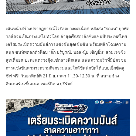
เดินหน้าสร้างปรากฏการณ์ไวรัลอย่างต่อเนื่อง! หลังส่ง “รถแห่” บุกพิต
วอล์คจนเป็นกระแสไปทั่วโลก ล่าสุดศึกสองล้อชิงแชมป์ประเทศไทย
เตรียมระเบิดความมันส์การแข่งขันสุดเข้มข้น พร้อมพลิกโฉมความ
สนุก ขนทัพตลกตัวท็อป “ตั๊ก บริบูรณ์, บอล-นุ้ย เชิญยิ้ม” สวมเรซซิ่ง
สูทเต็มยศ ปะทะแตรวงตุ้งแช่กลางพิตเลน แฟนความเร็วที่มีบัตรชม
การแข่งขันสามารถร่วมกิจกรรมและใกล้ชิดนักบิดได้แบบเอ็กซ์คลู
ซีฟ ฟรี! วันอาทิตย์ที่ 21 มิ.ย. เวลา 11.30-12.30 น. ที่ สนามช้าง
อินเตอร์เนชั่นแนล เซอร์กิต จ.บุรีรัมย์