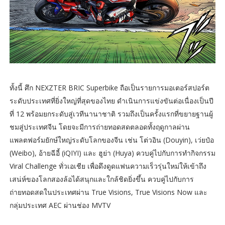
ทั้งนี้ ศึก NEXZTER BRIC Superbike ถือเป็นรายการมอเตอร์สปอร์ต
ระดับประเทศที่ยิ่งใหญ่ที่สุดของไทย ดำเนินการแข่งขันต่อเนื่องเป็นปี
ที่ 12 พร้อมยกระดับสู่เวทีนานาชาติ รวมถึงเป็นครั้งแรกที่ขยายฐานผู้
ชมสู่ประเทศจีน โดยจะมีการถ่ายทอดสดตลอดทั้งฤดูกาลผ่าน
แพลตฟอร์มยักษ์ใหญ่ระดับโลกของจีน เช่น โต่วอิน (Douyin), เว่ยป๋อ
(Weibo), อ้ายฉีอี้ (iQIYI) และ ฮูย่า (Huya) ควบคู่ไปกับการทำกิจกรรม
Viral Challenge ทั่วเอเชีย เพื่อดึงดูดแฟนความเร็วรุ่นใหม่ให้เข้าถึง
เสน่ห์ของโลกสองล้อได้สนุกและใกล้ชิดยิ่งขึ้น ควบคู่ไปกับการ
ถ่ายทอดสดในประเทศผ่าน True Visions, True Visions Now และ
กลุ่มประเทศ AEC ผ่านช่อง MVTV