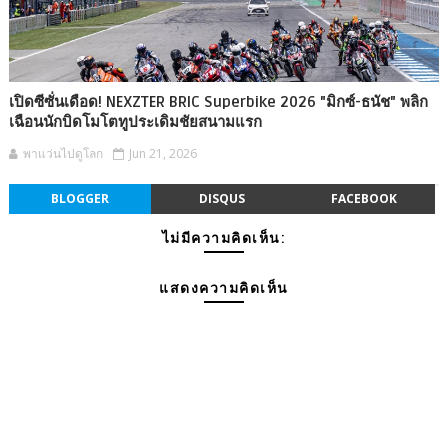
เปิดซีซั่นเดือด! NEXZTER BRIC Superbike 2026 "มิกซ์-ธนัช" พลิก
เฉือนนักบิดโมโตทูประเดิมชัยสนามแรก
พาแว่นไปดูโลก
Jun 21, 2026
BLOGGER
DISQUS
FACEBOOK
ไม่มีความคิดเห็น:
แสดงความคิดเห็น