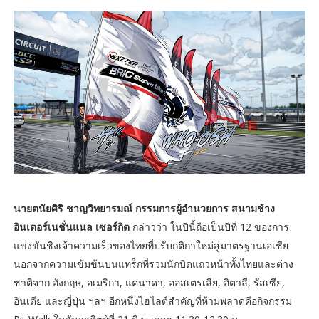
นายตนัยศิริ ชาญวิทยารมณ์ กรรมการผู้อำนวยการ สนามช้าง
อินเตอร์เนชั่นแนล เซอร์กิต
กล่าวว่า ในปีนี้ถือเป็นปีที่ 12 ของการ
แข่งขันชิงเจ้าความเร็วของไทยที่ปรับกติกาใหม่สู่มาตรฐานเอเชีย
นอกจากความเข้มข้นบนแทร็กที่รวมนักบิดแถวหน้าทั้งไทยและต่าง
ชาติจาก อังกฤษ, อเมริกา, แคนาดา, ออสเตรเลีย, อิตาลี, รัสเซีย,
อินเดีย และญี่ปุ่น ฯลฯ อีกหนึ่งไฮไลต์สำคัญที่ห้ามพลาดคือกิจกรรม