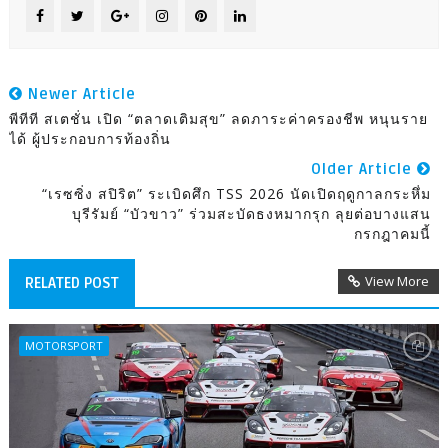
Newer Article
พีทีที สเตชั่น เปิด “ตลาดเติมสุข” ลดภาระค่าครองชีพ หนุนราย
ได้ ผู้ประกอบการท้องถิ่น
Older Article
“เรซซิ่ง สปิริต” ระเบิดศึก TSS 2026 นัดเปิดฤดูกาลกระหึ่ม
บุรีรัมย์ “บัวขาว” ร่วมสะบัดธงหมากรุก ลุยต่อบางแสน
กรกฎาคมนี้
View More
RELATED POST
MOTORSPORT