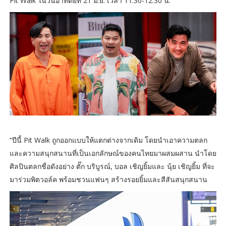
Pit Walk ในวันอาทิตย์ที่ 21 มิ.ย. เวลา 11.30-12.30 น.
“ปีนี้ Pit Walk ถูกออกแบบให้แตกต่างจากเดิม โดยนำเอาความตลก
และความสนุกสนานที่เป็นเอกลักษณ์ของคนไทยมาผสมผสาน นำโดย
ศิลปินตลกชื่อดังอย่าง ตั๊ก บริบูรณ์, บอล เชิญยิ้มและ นุ้ย เชิญยิ้ม ที่จะ
มาร่วมพิตวอล์ค พร้อมชวนแฟนๆ สร้างรอยยิ้มและสีสันสนุกสนาน