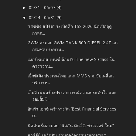
05/31 - 06/07
(4)
►
05/24 - 05/31
(9)
▼
“เรซซิ่ง สปิริต” ระเบิดศึก TSS 2026 นัดเปิดฤดู
กาลก...
GWM ส่งมอบ GWM TANK 500 DIESEL 2.4T แก่
กรมชลประทาน...
เมอร์เซเดส-เบนซ์ ต้อนรับ The new S-Class ใน
คาราวาน...
เอ็กซ์เผิง ประเทศไทย และ MMS ร่วมขับเคลื่อน
บริการห...
เอ็มจี เน้นสร้างประสบการณ์ความประทับใจ และ
รอยยิ้มใ...
อัลฟ่า เอกซ์ คว้ารางวัล ‘Best Financial Services
o...
นิสสันเริ่มส่งมอบ “นิสสัน คิกส์ อี‑พาวเวอร์ ใหม่”
ฮาร์ลีย์-เดวิดสัน ร่วมจัดกิจกรรม “Amazing