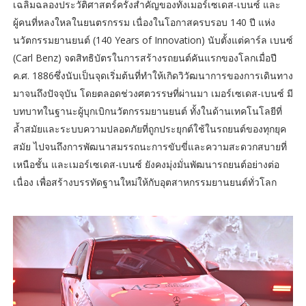
เฉลิมฉลองประวัติศาสตร์ครั้งสำคัญของทั้งเมอร์เซเดส-เบนซ์ และ
ผู้คนที่หลงใหลในยนตรกรรม เนื่องในโอกาสครบรอบ 140 ปี แห่ง
นวัตกรรมยานยนต์ (140 Years of Innovation) นับตั้งแต่คาร์ล เบนซ์
(Carl Benz) จดสิทธิบัตรในการสร้างรถยนต์คันแรกของโลกเมื่อปี
ค.ศ. 1886ซึ่งนับเป็นจุดเริ่มต้นที่ทำให้เกิดวิวัฒนาการของการเดินทาง
มาจนถึงปัจจุบัน โดยตลอดช่วงศตวรรษที่ผ่านมา เมอร์เซเดส-เบนซ์ มี
บทบาทในฐานะผู้บุกเบิกนวัตกรรมยานยนต์ ทั้งในด้านเทคโนโลยีที่
ล้ำสมัยและระบบความปลอดภัยที่ถูกประยุกต์ใช้ในรถยนต์ของทุกยุค
สมัย ไปจนถึงการพัฒนาสมรรถนะการขับขี่และความสะดวกสบายที่
เหนือชั้น และเมอร์เซเดส-เบนซ์ ยังคงมุ่งมั่นพัฒนารถยนต์อย่างต่อ
เนื่อง เพื่อสร้างบรรทัดฐานใหม่ให้กับอุตสาหกรรมยานยนต์ทั่วโลก