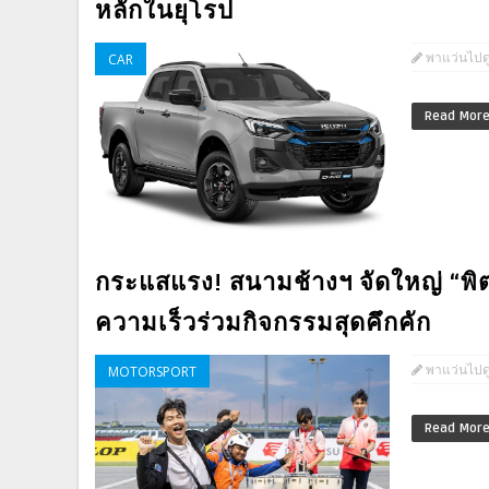
หลักในยุโรป
พาแว่นไปด
CAR
Read Mor
กระแสแรง! สนามช้างฯ จัดใหญ่ “พิต
ความเร็วร่วมกิจกรรมสุดคึกคัก
พาแว่นไปด
MOTORSPORT
Read Mor