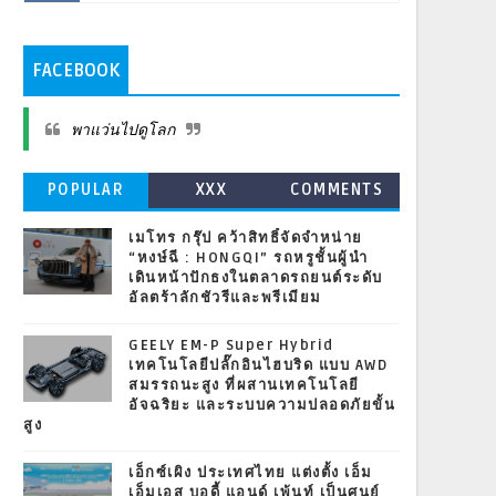
FACEBOOK
พาแว่นไปดูโลก
POPULAR
XXX
COMMENTS
เมโทร กรุ๊ป คว้าสิทธิ์จัดจำหน่าย
“หงษ์ฉี : HONGQI” รถหรูชั้นผู้นำ
เดินหน้าปักธงในตลาดรถยนต์ระดับ
อัลตร้าลักชัวรีและพรีเมียม
GEELY EM-P Super Hybrid
เทคโนโลยีปลั๊กอินไฮบริด แบบ AWD
สมรรถนะสูง ที่ผสานเทคโนโลยี
อัจฉริยะ และระบบความปลอดภัยขั้น
สูง
เอ็กซ์เผิง ประเทศไทย แต่งตั้ง เอ็ม
เอ็มเอส บอดี้ แอนด์ เพ้นท์ เป็นศูนย์