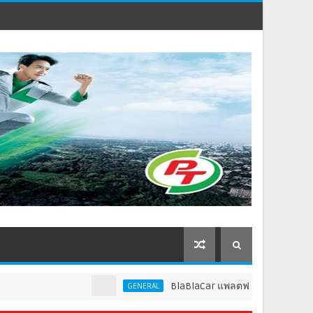
BlaBlaCar แพลตฟอร์มคาร์พูลชั้นนำระด
GENERAL