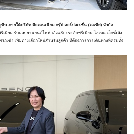
ซีน ภายใต้บริษัท มิลเลนเนียม กรุ๊ป คอร์ปอเรชั่น (เอเชีย) จำกัด
รี
เมียม รับมอบยานยนต์ไฟฟ้าอัจฉริยะระดั
บพรีเมียม-ไฮเทค เอ็กซ์เผิง
รถเช่า เพิ่มทางเลือกใหม่สำหรับลูกค้า ที่ต้องการการเดินทางที่ครบทั้
ง