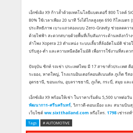
เอ็กซ์เผิง X9 ก้าวล้ำด้วยเทคโนโลยีแบตเตอรี่ 800 โวลต์ S
80% ใช้เวลาเพียง 20 นาที วิ่งได้ไกลสูงสุด 690 กิโลเม
ประสิทธิภาพ เบาะแถวสองแบบ Zero-Gravity ช่วยลดความเม
ด้วยไฟฟ้า สะดวกสบายด้วยพื้นที่เก็บสั
มภาระด้านหลังกว้างข
ลำโพง Xopera 23 ตำแหน่ง ระบบเลี้ยวสี่ล้ออั
ตโนมัติ ช่วย
ปรับสูง-ต่ำ และความหนืดอัตโนมัติ เพื่อการใช้งานที่
สะดวก
ปัจจุบัน ซิกท์ รถเช่า ประเทศไทย มี 17 สาขาทั่วประเทศ ค
ระยอง, หาดใหญ่, โรงแรมอินเตอร์คอนติเนนตัล ภูเก็ต รีสอร์
อุดรธานี, ขอนแก่น, อุบลราชธานี, ภูเก็ต, กระบี่, สมุย และ
เอ็กซ์เผิง X9 พร้อมให้เช่า ในราคาเริ่มต้น 5,500 บาทต่อวัน
พัฒนาการ-ศรีนครินทร์
, วิภาวดี-ดอนเมือง และ สนามบิน
เว็บไซต์
ww.sixtthailand.com
หรือโทร.
1798
เช่ารถทั
Tags
# AUTOMOTIVE