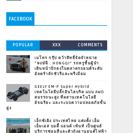
FACEBOOK
POPULAR
XXX
COMMENTS
เมโทร กรุ๊ป คว้าสิทธิ์จัดจำหน่าย
“หงษ์ฉี : HONGQI” รถหรูชั้นผู้นำ
เดินหน้าปักธงในตลาดรถยนต์ระดับ
อัลตร้าลักชัวรีและพรีเมียม
GEELY EM-P Super Hybrid
เทคโนโลยีปลั๊กอินไฮบริด แบบ AWD
สมรรถนะสูง ที่ผสานเทคโนโลยี
อัจฉริยะ และระบบความปลอดภัยขั้น
สูง
เอ็กซ์เผิง ประเทศไทย แต่งตั้ง เอ็ม
เอ็มเอส บอดี้ แอนด์ เพ้นท์ เป็นศูนย์
บริการซ่อมสีและตัวถังยานยนต์ไฟฟ้า