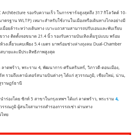
iC Architecture รองรับความเร็ว ในการชาร์จสูงสุดถึง 317 กิโลวัตต์ 10-
ตร (มาตรฐาน WLTP) เหมาะสำหรับใช้งานในเมืองหรื
อเดินทางไกลอย่างมี
ื่อยล้าระหว่างเดิ
นทาง เบาะแถวสามสามารถปรับเอนและพั
บเรียบ
วาง ติดตั้งจอขนาด 21.4 นิ้ว รองรับความบันเทิงเต็มรูปแบบ พร้อม
ให้วงเลี้ยวแคบเพียง 5.4 เมตร มาพร้อมช่วงล่างถุงลม Dual-Chamber
สบายและมีประสิทธิภาพสูงสุ
ด
ือ ลาดพร้าว, พระราม 4, พัฒนาการ-ศรีนครินทร์, วิภาวดี-ดอนเมือง,
ท รวมถึงเคาน์เตอร์สนามบินต่างๆ ได้แก่ สุวรรณภูมิ, เชียงใหม่, น่าน,
สุราษฎร์ธานี
นำร่องโดย ซิกท์ 5 สาขาในกรุงเทพฯ ได้แก่ ลาดพร้าว, พระราม
4,
สุวรรณภูมิ ผู้สนใจสามารถสำรองการรถเช่า ผ่านทาง
่วไทย