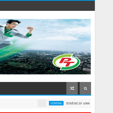
BlaBlaCar แพลตฟอร์มคาร์พูลชั้นนำระดับ
GENERAL