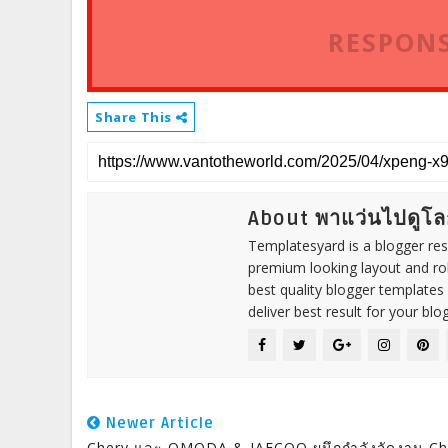
RESPONS
Share This
About พาแว่นไปดูโล
Templatesyard is a blogger reso
premium looking layout and rob
best quality blogger templates
deliver best result for your blog
Newer Article
Chery และ OMODA & JAECOO ผนึกกำลังจัดงาน Ch