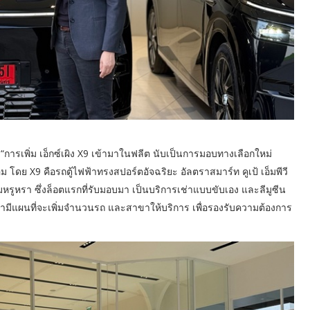
“การเพิ่ม เอ็กซ์เผิง X9 เข้ามาในฟลีต นับเป็
นการมอบทางเลือกใหม่
ม โดย X9 คือรถตู้ไฟฟ้าทรงสปอร์ตอัจฉริยะ อัลตราสมาร์ท คูเป้ เอ็มพีวี
หรูหรา ซึ่งล็อตแรกที่รับมอบมา เป็นบริการเช่าแบบขับเอง และลีมูซีน
ีแผนที่จะเพิ่
มจำนวนรถ และสาขาให้บริการ เพื่อรองรับความต้องการ