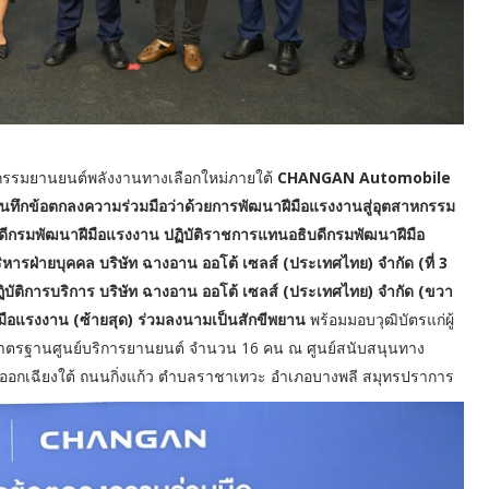
ตกรรมยานยนต์พลังงานทางเลือกใหม่ภายใต้
CHANGAN Automobile
ทึกข้อตกลงความร่วมมือว่าด้วยการพัฒนาฝีมือแรงงานสู่อุตสาหกรรม
ดีกรมพัฒนาฝีมือแรงงาน ปฏิบัติราชการแทนอธิบดีกรมพัฒนาฝีมือ
ริหารฝ่ายบุคคล บริษัท ฉางอาน ออโต้ เซลส์ (ประเทศไทย) จำกัด (ที่ 3
บัติการบริการ บริษัท ฉางอาน ออโต้ เซลส์ (ประเทศไทย) จำกัด (ขวา
มือแรงงาน (ซ้ายสุด) ร่วมลงนามเป็นสักขีพยาน
พร้อมมอบวุฒิบัตรแก่ผู้
าตรฐานศูนย์บริการยานยนต์ จำนวน 16 คน ณ ศูนย์สนับสนุนทาง
อกเฉียงใต้ ถนนกิ่งแก้ว ตำบลราชาเทวะ อำเภอบางพลี สมุทรปราการ