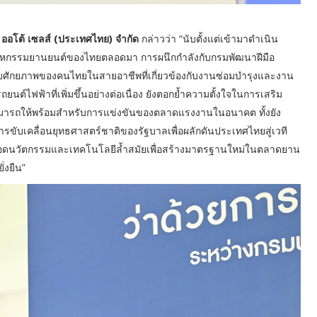
 ออโต้ เซลส์ (ประเทศไทย) จำกัด
กล่าวว่า “นับตั้งแต่เข้ามาดำเนิน
ตสาหกรรมยานยนต์ของไทยตลอดมา การผนึกกำลังกับกรมพัฒนาฝีมือ
บศักยภาพของคนไทยในสายอาชีพที่เกี่ยวข้องกับงานซ่อมบำรุงและงาน
ต์ไฟฟ้าที่เพิ่มขึ้นอย่างต่อเนื่อง ยังตอกย้ำความตั้งใจในการเสริม
ามสามารถให้พร้อมสำหรับการแข่งขันของตลาดแรงงานในอนาคต ทั้งยัง
บเคลื่อนยุทธศาสตร์ชาติของรัฐบาลเพื่อผลักดันประเทศไทยสู่เวที
ดยอดนวัตกรรมและเทคโนโลยีล้ำสมัยเพื่อสร้างมาตรฐานใหม่ในตลาดยาน
่งยืน”