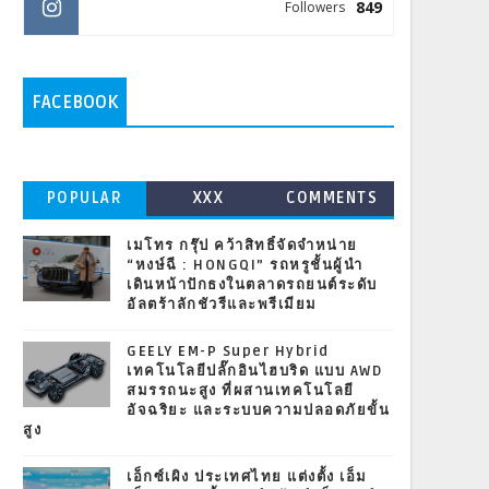
849
Followers
FACEBOOK
POPULAR
XXX
COMMENTS
เมโทร กรุ๊ป คว้าสิทธิ์จัดจำหน่าย
“หงษ์ฉี : HONGQI” รถหรูชั้นผู้นำ
เดินหน้าปักธงในตลาดรถยนต์ระดับ
อัลตร้าลักชัวรีและพรีเมียม
GEELY EM-P Super Hybrid
เทคโนโลยีปลั๊กอินไฮบริด แบบ AWD
สมรรถนะสูง ที่ผสานเทคโนโลยี
อัจฉริยะ และระบบความปลอดภัยขั้น
สูง
เอ็กซ์เผิง ประเทศไทย แต่งตั้ง เอ็ม