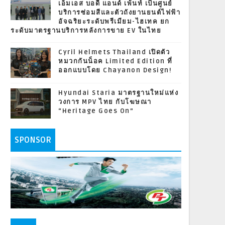
เอ็มเอส บอดี้ แอนด์ เพ้นท์ เป็นศูนย์
บริการซ่อมสีและตัวถังยานยนต์ไฟฟ้า
อัจฉริยะระดับพรีเมียม-ไฮเทค ยก
ระดับมาตรฐานบริการหลังการขาย EV ในไทย
Cyril Helmets Thailand เปิดตัว
หมวกกันน็อค Limited Edition ที่
ออกแบบโดย Chayanon Design!
Hyundai Staria มาตรฐานใหม่แห่ง
วงการ MPV ไทย กับโฆษณา
“Heritage Goes On”
SPONSOR