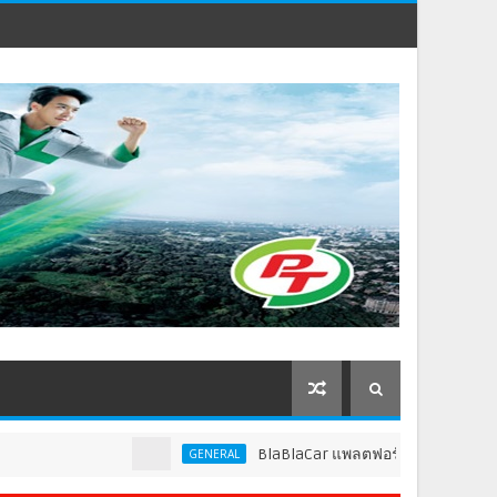
BlaBlaCar แพลตฟอร์มคาร์พูลชั้นนำระดับโลก ปร
GENERAL