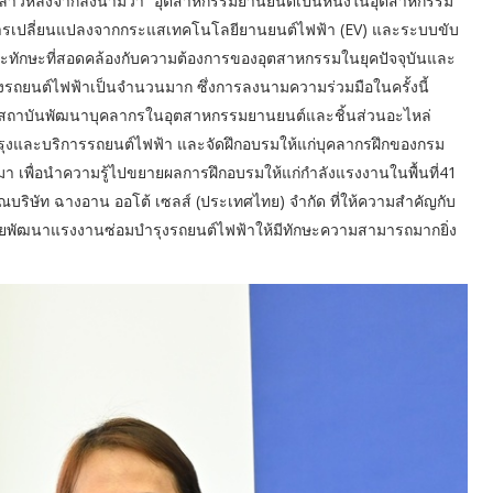
ล่าวหลังจากลงนามว่า “อุตสาหกรรมยานยนต์เป็นหนึ่งในอุตสาหกรรม
บการเปลี่ยนแปลงจากกระแสเทคโนโลยียานยนต์ไฟฟ้า (EV) และระบบขับ
ญและทักษะที่สอดคล้องกับความต้องการของอุตสาหกรรมในยุคปัจจุบันและ
รถยนต์ไฟฟ้าเป็นจำนวนมาก ซึ่งการลงนามความร่วมมือในครั้งนี้
นสถาบันพัฒนาบุคลากรในอุตสาหกรรมยานยนต์และชิ้นส่วนอะไหล่
งและบริการรถยนต์ไฟฟ้า และจัดฝึกอบรมให้แก่บุคลากรฝึกของกรม
านมา เพื่อนำความรู้ไปขยายผลการฝึกอบรมให้แก่กำลังแรงงานในพื้นที่41
บริษัท ฉางอาน ออโต้ เซลส์ (ประเทศไทย) จำกัด ที่ให้ความสำคัญกับ
ช่วยพัฒนาแรงงานซ่อมบำรุงรถยนต์ไฟฟ้าให้มีทักษะความสามารถมากยิ่ง