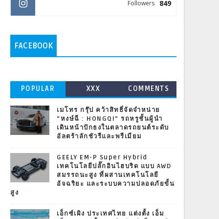
849
Followers
FACEBOOK
POPULAR
XXX
COMMENTS
เมโทร กรุ๊ป คว้าสิทธิ์จัดจำหน่าย
“หงษ์ฉี : HONGQI” รถหรูชั้นผู้นำ
เดินหน้าปักธงในตลาดรถยนต์ระดับ
อัลตร้าลักชัวรีและพรีเมียม
GEELY EM-P Super Hybrid
เทคโนโลยีปลั๊กอินไฮบริด แบบ AWD
สมรรถนะสูง ที่ผสานเทคโนโลยี
อัจฉริยะ และระบบความปลอดภัยขั้น
สูง
เอ็กซ์เผิง ประเทศไทย แต่งตั้ง เอ็ม