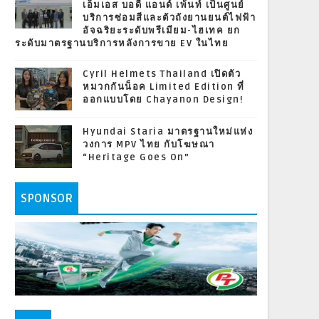
เอ็มเอส บอดี้ แอนด์ เพ้นท์ เป็นศูนย์
บริการซ่อมสีและตัวถังยานยนต์ไฟฟ้า
อัจฉริยะระดับพรีเมียม-ไฮเทค ยก
ระดับมาตรฐานบริการหลังการขาย EV ในไทย
Cyril Helmets Thailand เปิดตัว
หมวกกันน็อค Limited Edition ที่
ออกแบบโดย Chayanon Design!
Hyundai Staria มาตรฐานใหม่แห่ง
วงการ MPV ไทย กับโฆษณา
“Heritage Goes On”
SPONSOR