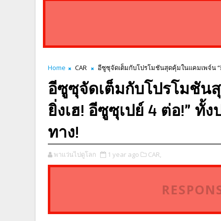
Home
CAR
อีซูซุจัดเต็มกับโปรโมชันสุดคุ้มในแคมเพจ์น “ยิ่ง
อีซูซุจัดเต็มกับโปรโมชันส
ยิ่งเฮ! อีซูซุเปย์ 4 ต่อ!” ท
ทาง!
พาแว่นไปดูโลก
1 year ago
CAR,
RESPONS