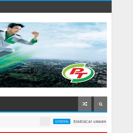
BlaBlaCar แพลตฟอร์มคาร์พูลชั้นนำระดับโล
GENERAL