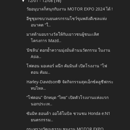
12/01 - 12/08
(16)
▼
วัยอนุบาลก็สนุกกับงาน MOTOR EXPO 2024 ได้ !
อีซูซุยกขบวนยนตรกรรมโชว์ขุมพลังดีเซลแห่ง
อนาคต “ใ...
มาสด้ามอบรางวัลให้กับเยาวชนผู้ชนะเลิศ
โครงการ Mazd...
‘มิชลิน’ ตอกย้ำความมุ่งมั่นด้านนวัตกรรม ในงาน
Asia...
โฟตอน มอเตอร์ ผนึก คัมมินส์ เปิดโรงงาน “โฟ
ตอน คัมม...
Harley-Davidson® จัดกิจกรรมสุดเอ็กซ์คลูซีฟกระ
ทบไหล...
“โฟตอน” ปักหมุด “ไทย” เปิดตัวโรงงานแห่งแรก
นอกประเท...
ซัมมิท ฮอนด้า ออโต้โมบิล ชวนชม Honda e:N1
ยนตรกรรม...
กระทรวงวัฒนธรรม ชมงาน MOTOR EXPO