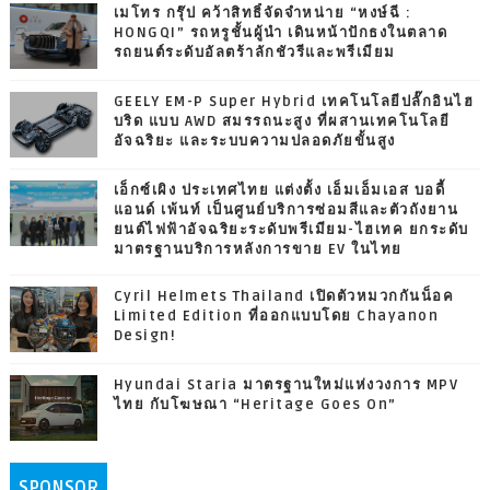
เมโทร กรุ๊ป คว้าสิทธิ์จัดจำหน่าย “หงษ์ฉี :
HONGQI” รถหรูชั้นผู้นำ เดินหน้าปักธงในตลาด
รถยนต์ระดับอัลตร้าลักชัวรีและพรีเมียม
GEELY EM-P Super Hybrid เทคโนโลยีปลั๊กอินไฮ
บริด แบบ AWD สมรรถนะสูง ที่ผสานเทคโนโลยี
อัจฉริยะ และระบบความปลอดภัยขั้นสูง
เอ็กซ์เผิง ประเทศไทย แต่งตั้ง เอ็มเอ็มเอส บอดี้
แอนด์ เพ้นท์ เป็นศูนย์บริการซ่อมสีและตัวถังยาน
ยนต์ไฟฟ้าอัจฉริยะระดับพรีเมียม-ไฮเทค ยกระดับ
มาตรฐานบริการหลังการขาย EV ในไทย
Cyril Helmets Thailand เปิดตัวหมวกกันน็อค
Limited Edition ที่ออกแบบโดย Chayanon
Design!
Hyundai Staria มาตรฐานใหม่แห่งวงการ MPV
ไทย กับโฆษณา “Heritage Goes On”
SPONSOR