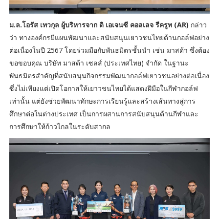
ม.ล.โอรัส เทวกุล ผู้บริหารจาก ดิ เอเจนซี คอลเลจ รีครูท (AR)
กล่าว
ว่า ทางองค์กรมีแผนพัฒนาและสนับสนุนเยาวชนไทยด้านกอล์ฟอย่าง
ต่อเนื่องในปี 2567 โดยร่วมมือกับพันธมิตรชั้นนำ เช่น มาสด้า ซึ่งต้อง
ขอขอบคุณ บริษัท มาสด้า เซลส์ (ประเทศไทย) จำกัด ในฐานะ
พันธมิตรสำคัญที่สนับสนุนกิจกรรมพัฒนากอล์ฟเยาวชนอย่างต่อเนื่อง
ซึ่งไม่เพียงแต่เปิดโอกาสให้เยาวชนไทยได้แสดงฝีมือในกีฬากอล์ฟ
เท่านั้น แต่ยังช่วยพัฒนาทักษะการเรียนรู้และสร้างเส้นทางสู่การ
ศึกษาต่อในต่างประเทศ เป็นการผสานการสนับสนุนด้านกีฬาและ
การศึกษาให้ก้าวไกลในระดับสากล