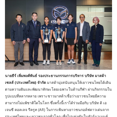
นายธีร์ เพิ่มพงศ์พันธ์ รองประธานกรรมการบริหาร บริษัท มาสด้า
เซลส์ (ประเทศไทย) จำกัด
มาสด้ามุ่งสนับสนุนให้เยาวชนไทยได้เดิน
ตามความฝันและพัฒนาทักษะโดยเฉพาะในด้านกีฬา ผ่านกิจกรรมใน
รูปแบบที่หลากหลาย เพราะชาวมาสด้าเชื่อว่าเยาวชนไทยมีความ
สามารถไม่แพ้ชาติใดในโลก ซึ่งครั้งนี้เราได้ร่วมมือกับ บริษัท ดิ เอ
เจนซี คอลเลจ รีครูท (AR) ในการเฟ้นหาเยาวชนกอล์ฟดาวเด่นจาก
ประเทศไทยและเยาวชนจากทั่วโลก เพื่อไปแข่งขันในทัวร์นาเมนต์