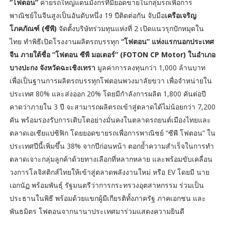
“โฟตอน”
ค่ายรถใหญ่แดนมังกรที่มียอดขายในกลุ่มรถเพื่อการ
พาณิชย์ในจีนสูงเป็นอันดับหนึ่ง 19 ปีติดต่อกัน จับมือ
เครือเจริญ
โภคภัณฑ์ (ซีพี)
จัดตั้งบริษัทร่วมทุนแห่งที่ 2 เปิดแนวรุกปักหมุดใน
ไทย ทำพิธีเปิดโรงงานผลิตรถบรรทุก
“โฟตอน” แห่งแรกนอกประเทศ
จีน ภายใต้ชื่อ “โฟตอน ซีพี มอเตอร์” (FOTON CP Motor) ในอำเภอ
บางปะกง จังหวัดฉะเชิงเทรา
มูลค่าการลงทุนกว่า 1,000 ล้านบาท
เพื่อเป็นฐานการผลิตรถบรรทุกโฟตอนพวงมาลัยขวา เพื่อจำหน่ายใน
ประเทศ 80% และส่งออก 20% โดยมีกำลังการผลิต 1,800 คันต่อปี
คาดว่าภายใน 3 ปี จะสามารถผลิตรถเข้าสู่ตลาดได้ไม่น้อยกว่า 7,200
คัน พร้อมรองรับการเติบโตอย่างมั่นคงในตลาดรถยนต์เมืองไทยและ
ตลาดเอเชียแปซิฟิก โดยยอดขายรถเพื่อการพาณิชย์ “ซีพี โฟตอน” ใน
ประเทศปีนี้เพิ่มขึ้น 38% จากปีก่อนหน้า ตอกย้ำความสำเร็จในการทำ
ตลาดเจาะกลุ่มลูกค้าด้วยทางเลือกที่หลากหลาย และพร้อมขับเคลื่อน
วงการโลจิสติกส์ไทยให้เข้าสู่ตลาดพลังงานใหม่ หรือ EV โดยมี นาย
เอกนัฏ พร้อมพันธุ์ รัฐมนตรีว่าการกระทรวงอุตสาหกรรม ร่วมเป็น
ประธานในพิธี พร้อมด้วยแขกผู้มีเกียรติทั้งภาครัฐ ภาคเอกชน และ
พันธมิตร โฟตอนจากนานาประเทศมาร่วมแสดงความยินดี