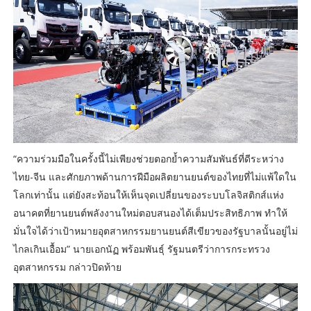
“ความร่วมมือในครั้งนี้ไม่เพียงช่วยตอกย้ำความสัมพันธ์ที่ดีระหว่าง
ไทย-จีน และศักยภาพด้านการฝีมือผลิตยานยนต์ของไทยที่ไม่แพ้ใดใน
โลกเท่านั้น แต่ยังสะท้อนให้เห็นจุดเปลี่ยนของระบบโลจิสติกส์แห่ง
อนาคตที่ยานยนต์พลังงานใหม่ตอบสนองได้เต็มประสิทธิภาพ ทำให้
มั่นใจได้ว่าเป้าหมายอุตสาหกรรมยานยนต์สีเขียวของรัฐบาลนั้นอยู่ไม่
ไกลเกินเอื้อม” นายเอกนัฏ พร้อมพันธุ์ รัฐมนตรีว่าการกระทรวง
อุตสาหกรรม กล่าวปิดท้าย