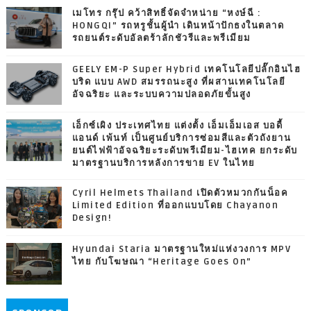
เมโทร กรุ๊ป คว้าสิทธิ์จัดจำหน่าย “หงษ์ฉี :
HONGQI” รถหรูชั้นผู้นำ เดินหน้าปักธงในตลาด
รถยนต์ระดับอัลตร้าลักชัวรีและพรีเมียม
GEELY EM-P Super Hybrid เทคโนโลยีปลั๊กอินไฮ
บริด แบบ AWD สมรรถนะสูง ที่ผสานเทคโนโลยี
อัจฉริยะ และระบบความปลอดภัยขั้นสูง
เอ็กซ์เผิง ประเทศไทย แต่งตั้ง เอ็มเอ็มเอส บอดี้
แอนด์ เพ้นท์ เป็นศูนย์บริการซ่อมสีและตัวถังยาน
ยนต์ไฟฟ้าอัจฉริยะระดับพรีเมียม-ไฮเทค ยกระดับ
มาตรฐานบริการหลังการขาย EV ในไทย
Cyril Helmets Thailand เปิดตัวหมวกกันน็อค
Limited Edition ที่ออกแบบโดย Chayanon
Design!
Hyundai Staria มาตรฐานใหม่แห่งวงการ MPV
ไทย กับโฆษณา “Heritage Goes On”