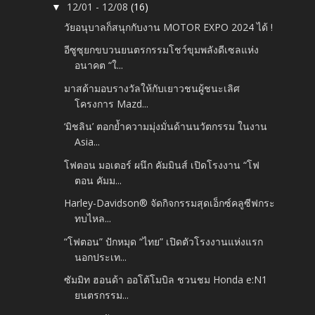
12/01 - 12/08
(16)
▼
วัยอนุบาลก็สนุกกับงาน MOTOR EXPO 2024 ได้ !
อีซูซุยกขบวนยนตรกรรมโชว์ขุมพลังดีเซลแห่ง
อนาคต “ใ...
มาสด้ามอบรางวัลให้กับเยาวชนผู้ชนะเลิศ
โครงการ Mazd...
‘มิชลิน’ ตอกย้ำความมุ่งมั่นด้านนวัตกรรม ในงาน
Asia...
โฟตอน มอเตอร์ ผนึก คัมมินส์ เปิดโรงงาน “โฟ
ตอน คัมม...
Harley-Davidson® จัดกิจกรรมสุดเอ็กซ์คลูซีฟกระ
ทบไหล...
“โฟตอน” ปักหมุด “ไทย” เปิดตัวโรงงานแห่งแรก
นอกประเท...
ซัมมิท ฮอนด้า ออโต้โมบิล ชวนชม Honda e:N1
ยนตรกรรม...