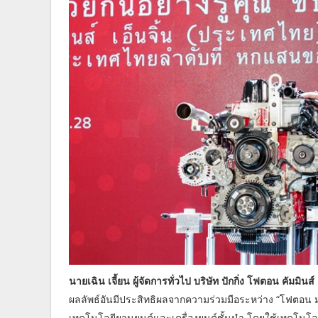
นายเฉิน เจี้ยน ผู้จัดการทั่วไป บริษัท ปักกิ่ง โฟตอน คัมมินส์ 
ผลลัพธ์อันมีประสิทธิผลจากความร่วมมือระหว่าง “โฟตอน มอเต
เทคโนโลยียานยนต์และเครื่องยนต์ชั้นนำ โดยใช้เทคโนโลยี