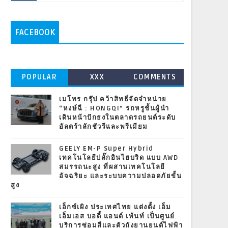
FACEBOOK
POPULAR
XXX
COMMENTS
เมโทร กรุ๊ป คว้าสิทธิ์จัดจำหน่าย
“หงษ์ฉี : HONGQI” รถหรูชั้นผู้นำ
เดินหน้าปักธงในตลาดรถยนต์ระดับ
อัลตร้าลักชัวรีและพรีเมียม
GEELY EM-P Super Hybrid
เทคโนโลยีปลั๊กอินไฮบริด แบบ AWD
สมรรถนะสูง ที่ผสานเทคโนโลยี
อัจฉริยะ และระบบความปลอดภัยขั้น
สูง
เอ็กซ์เผิง ประเทศไทย แต่งตั้ง เอ็ม
เอ็มเอส บอดี้ แอนด์ เพ้นท์ เป็นศูนย์
บริการซ่อมสีและตัวถังยานยนต์ไฟฟ้า