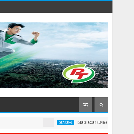
BlaBlaCar แพลตฟอร์มคาร์พูลชั้นนำระดับโลก ป
GENERAL