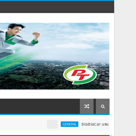
BlaBlaCar แพลตฟอร์มคาร์พูลชั้นนำระดับ
GENERAL