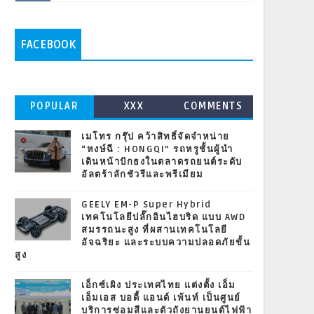
FACEBOOK
POPULAR
XXX
COMMENTS
เมโทร กรุ๊ป คว้าสิทธิ์จัดจำหน่าย
“หงษ์ฉี : HONGQI” รถหรูชั้นผู้นำ
เดินหน้าปักธงในตลาดรถยนต์ระดับ
อัลตร้าลักชัวรีและพรีเมียม
GEELY EM-P Super Hybrid
เทคโนโลยีปลั๊กอินไฮบริด แบบ AWD
สมรรถนะสูง ที่ผสานเทคโนโลยี
อัจฉริยะ และระบบความปลอดภัยขั้น
สูง
เอ็กซ์เผิง ประเทศไทย แต่งตั้ง เอ็ม
เอ็มเอส บอดี้ แอนด์ เพ้นท์ เป็นศูนย์
บริการซ่อมสีและตัวถังยานยนต์ไฟฟ้า