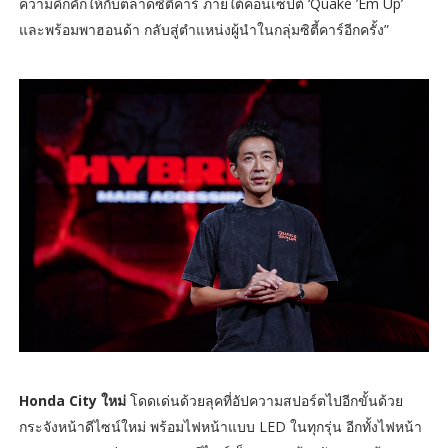
ความคึกคักให้กับตลาดซิตี้คาร์ ภายใต้คอนเซ็ปต์ ‘Quake ’Em Up’
และพร้อมพาฮอนด้า กลับสู่ตำแหน่งผู้นำในกลุ่มซิตี้คาร์อีกครั้ง”
Honda City ใหม่
โดดเด่นด้วยลุคที่อัปความสปอร์ตไปอีกขั้นด้วย
กระจังหน้าดีไซน์ใหม่ พร้อมไฟหน้าแบบ LED ในทุกรุ่น อีกทั้งไฟหน้า