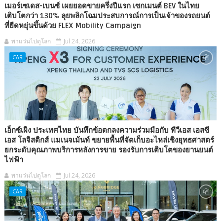
เมอร์เซเดส-เบนซ์ เผยยอดขายครึ่งปีแรก เซกเมนต์ BEV ในไทย
เติบโตกว่า 130% ลุยพลิกโฉมประสบการณ์การเป็นเจ้าของรถยนต์
ที่ยืดหยุ่นขึ้นด้วย FLEX Mobility Campaign
พาแว่นไปดูโลก
Jul 24, 2026
CAR
เอ็กซ์เผิง ประเทศไทย บันทึกข้อตกลงความร่วมมือกับ ทีวีเอส เอสซี
เอส โลจิสติกส์ แมเนจเม้นท์ ขยายพื้นที่จัดเก็บอะไหล่เชิงยุทธศาสตร์
ยกระดับคุณภาพบริการหลังการขาย รองรับการเติบโตของยานยนต์
ไฟฟ้า
พาแว่นไปดูโลก
Jul 24, 2026
CAR