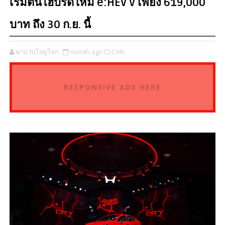
เริ่มต้นไฮบริดใหม่ e:HEV V เพียง 619,000
บาท ถึง 30 ก.ย. นี้
พาแว่นไปดูโลก
month ago
CAR,
RESPONSIVE ADS HERE