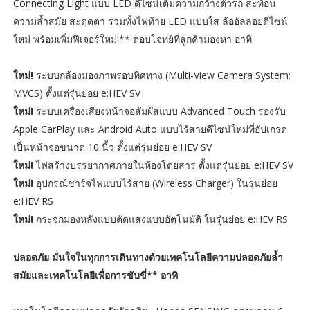
Connecting Light แบบ LED ดีไซน์เต็มความกว้างตัวรถ สะท้อน
ความล้ำสมัย สะดุดตา รวมทั้งไฟท้าย LED แบบใส ล้ออัลลอยดีไซน์
ใหม่ พร้อมเพิ่มฟีเจอร์ใหม่!** ตอบโจทย์ที่ลูกค้ามองหา อาทิ
ใหม่!
ระบบกล้องมองภาพรอบทิศทาง (Multi-View Camera System:
MVCS) ตั้งแต่รุ่นย่อย e:HEV SV
ใหม่!
ระบบเครื่องเสียงหน้าจอสัมผัสแบบ Advanced Touch รองรับ
Apple CarPlay และ Android Auto แบบไร้สายดีไซน์ใหม่ที่อัปเกรด
เป็นหน้าจอขนาด 10 นิ้ว ตั้งแต่รุ่นย่อย e:HEV SV
ใหม่!
ไฟสร้างบรรยากาศภายในห้องโดยสาร ตั้งแต่รุ่นย่อย e:HEV SV
ใหม่!
อุปกรณ์ชาร์จไฟแบบไร้สาย (Wireless Charger) ในรุ่นย่อย
e:HEV RS
ใหม่!
กระจกมองหลังแบบตัดแสงแบบอัตโนมัติ ในรุ่นย่อย e:HEV RS
ปลอดภัย มั่นใจในทุกการเดินทางด้วยเทคโนโลยีความปลอดภัยล้ำ
สมัยและเทคโนโลยีเพื่อการขับขี่** อาทิ