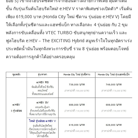
ย่อย S) เข้าถึงไฮบริดซิตี้คาร์จากฮอนด้าได้ง่ายกว่าที่เคย คุ้มค่าเต็ม
ขั้น กับรุ่นเริ่มต้นไฮบริดใหม่! e:HEV V ราคาพิเศษช่วงเปิดตัว* เริ่มต้น
เพียง 619,000 บาท (Honda City ใหม่ ซีดาน รุ่นย่อย e:HEV V) โดยมี
ให้เลือกทั้งรุ่นซีดานและแฮทช์แบ็ก ทางเลือกละ 4 รุ่นย่อย กับ 2 ขุม
พลังการขับเคลื่อนทั้ง VTEC TURBO ขับสนุกทุกย่านความเร็ว และ
ฟูลไฮบริด e:HEV – The EXCITING Hybrid สมูทเร้าใจในทุกอัตราเร่ง
ประหยัดน้ำมันในทุกจังหวะการขับขี่ รวม 8 รุ่นย่อย พร้อมตอบโจทย์
ความต้องการลูกค้าได้อย่างครอบคลุม