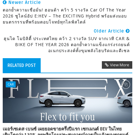
Newer Article
ตอกย้ำความเชื่อมั่น! ฮอนด้า คว้า 5 รางวัล Car Of The Year
2026 ชูไลน์อัป E:HEV – The EXCITING Hybrid พร้อมส่งมอบ
ยนตรกรรมที่พร้อมตอบโจทย์ทุกไลฟ์สไตล์
Older Article
ฮุนได โมบิลิตี้ ประเทศไทย คว้า 2 รางวัล SUV จากเวที CAR &
BIKE OF THE YEAR 2026 ตอกย้ำความแข็งแกร่งรถยนต์
อเนกประสงค์ทั้งขุมพลังไฮบริดและดีเซล
View More
RELATED POST
CAR
เมอร์เซเดส-เบนซ์ เผยยอดขายครึ่งปีแรก เซกเมนต์ BEV ในไทย