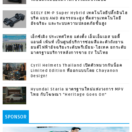
GEELY EM-P Super Hybrid เทคโนโลยีปลั๊กอินไฮ
บริด แบบ AWD สมรรถนะสูง ที่ผสานเทคโนโลยี
อัจฉริยะ และระบบความปลอดภัยขั้นสูง
เอ็กซ์เผิง ประเทศไทย แต่งตั้ง เอ็มเอ็มเอส บอดี้
แอนด์ เพ้นท์ เป็นศูนย์บริการซ่อมสีและตัวถังยาน
ยนต์ไฟฟ้าอัจฉริยะระดับพรีเมียม-ไฮเทค ยกระดับ
มาตรฐานบริการหลังการขาย EV ในไทย
Cyril Helmets Thailand เปิดตัวหมวกกันน็อค
Limited Edition ที่ออกแบบโดย Chayanon
Design!
Hyundai Staria มาตรฐานใหม่แห่งวงการ MPV
ไทย กับโฆษณา “Heritage Goes On”
SPONSOR