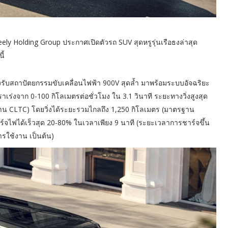
ly Holding Group ประกาศเปิดตัวรถ SUV สุดหรูรุ่นเรือธงล่าสุด
ี้
งรับสถาปัตยกรรมขับเคลื่อนไฟฟ้า 900V สุดล้ำ มาพร้อมระบบอัจฉริยะ
ตราเร่งจาก 0-100 กิโลเมตรต่อชั่วโมง ใน 3.1 วินาที ระยะทางวิ่งสูงสุด
ฐาน CLTC) โดยวิ่งได้ระยะรวมไกลถึง 1,250 กิโลเมตร (มาตรฐาน
์จไฟได้เร็วสุด 20-80% ในเวลาเพียง 9 นาที (ระยะเวลาการชาร์จขึ้น
ารใช้งาน เป็นต้น)