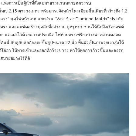
 แห่งการเป็นผู้นำที่สั่งสมมายาวนานหลายศตวรรษ
่ 2.15 ตารางเมตร พร้อมกระจังหน้าโครเมียมชิ้นเดียวที่กว้างถึง 1.2
ลวง” ชุดไฟหน้าแบบแยกส่วน "Vast Star Diamond Matrix" ประดับ
ี่ตรง และคมชัดสร้างบุคลิกที่สง่างาม ดูหรูหรา ชวนให้นึกถึงเรือยอชต์
ยบง่าย แต่แฝงไว้ด้วยความประณีต ไฟท้ายทรงเพรียวบางพาดผ่านตลอด
นนี้ จับคู่กับล้ออัลลอยขึ้นรูปขนาด 22 นิ้ว พื้นผิวเป็นกระจกเงาส่งให้
ี่โอ่อ่า ให้ทางเข้าและออกที่กว้างขวาง ทำให้ทุกการก้าวขึ้นและลงรถ
ายอย่างไร้ที่ติ