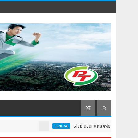
BlaBlaCar แพลตฟอร์มคาร์พูลชั้นนำระดับโลก ปร
GENERAL