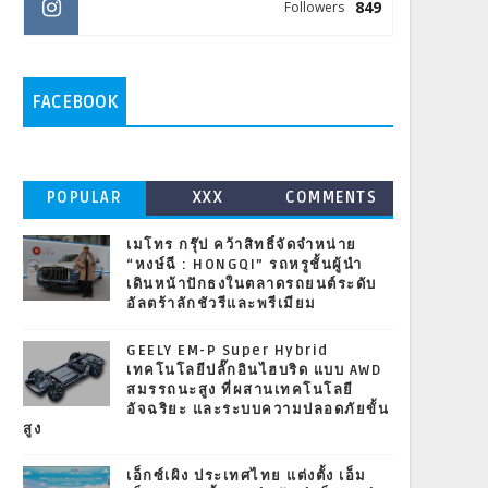
849
Followers
FACEBOOK
POPULAR
XXX
COMMENTS
เมโทร กรุ๊ป คว้าสิทธิ์จัดจำหน่าย
“หงษ์ฉี : HONGQI” รถหรูชั้นผู้นำ
เดินหน้าปักธงในตลาดรถยนต์ระดับ
อัลตร้าลักชัวรีและพรีเมียม
GEELY EM-P Super Hybrid
เทคโนโลยีปลั๊กอินไฮบริด แบบ AWD
สมรรถนะสูง ที่ผสานเทคโนโลยี
อัจฉริยะ และระบบความปลอดภัยขั้น
สูง
เอ็กซ์เผิง ประเทศไทย แต่งตั้ง เอ็ม