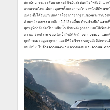
สถาปัตยกรรมระดับมาสเตอร์พีซอันสะท้อนถึง “พลังอำนาจ”
จากความโดดเด่นสะดุดตาตั้งแต่ฝากระโปรงหน้าที่มีขนาดใหญ
เมตร ซึ่งได้รับแรงบันดาลใจจาก “รากฐานของพระราชวังห
ด้วยเหลี่ยมเพชรมากถึง 42,242 เหลี่ยม ด้านข้างมีเส้นสายท
สุดหรูที่กำลังล่องไปบนผืนน้ำ ด้านหลังถูกออกแบบให้เรี
ความกว้างตัวรถ ช่วยเน้นย้ำถึงมิติที่กว้างขวางของยานยนต์คั
บุคลิกของรถดูสะดุดตา และมีชีวิตชีวา ประตูหลังมีสัดส่วนท
คันนี้เปี่ยมไปด้วยความสง่างาม ความสงบ และความสะดวกสบ