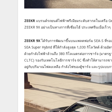
ZEEKR
แบรนด์รถยนต์ไฟฟ้าพรีเมียมระดับสากลในเครือ Gee
ZEEKR 9X อย่างเป็นทางการที่เซี่ยงไฮ้ ประเทศจีนเมื่อเร็วๆ น
ZEEKR 9X
ได้รับการพัฒนาขึ้นบนแพลตฟอร์ม SEA-S ที่รอ
SEA Super Hybrid ที่ให้กำลังสูงสุด 1,030 กิโลวัตต์ ด้วยอั
ด้วยกำลังไฟฟ้าล้วนถึง 380 กิโลเมตรต่อการชาร์จ (มาตร
CLTC) รองรับเทคโนโลยีการชาร์จ 6C ซึ่งทำให้สามารถชาร
อยู่กับปริมาณไฟคงเหลือ กำลังไฟของตู้ชาร์จ และรูปแบบก