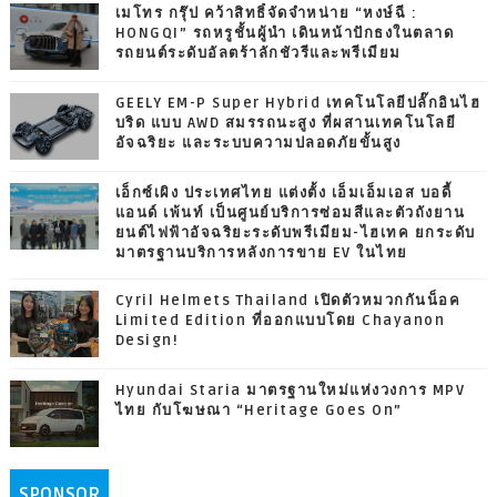
เมโทร กรุ๊ป คว้าสิทธิ์จัดจำหน่าย “หงษ์ฉี :
HONGQI” รถหรูชั้นผู้นำ เดินหน้าปักธงในตลาด
รถยนต์ระดับอัลตร้าลักชัวรีและพรีเมียม
GEELY EM-P Super Hybrid เทคโนโลยีปลั๊กอินไฮ
บริด แบบ AWD สมรรถนะสูง ที่ผสานเทคโนโลยี
อัจฉริยะ และระบบความปลอดภัยขั้นสูง
เอ็กซ์เผิง ประเทศไทย แต่งตั้ง เอ็มเอ็มเอส บอดี้
แอนด์ เพ้นท์ เป็นศูนย์บริการซ่อมสีและตัวถังยาน
ยนต์ไฟฟ้าอัจฉริยะระดับพรีเมียม-ไฮเทค ยกระดับ
มาตรฐานบริการหลังการขาย EV ในไทย
Cyril Helmets Thailand เปิดตัวหมวกกันน็อค
Limited Edition ที่ออกแบบโดย Chayanon
Design!
Hyundai Staria มาตรฐานใหม่แห่งวงการ MPV
ไทย กับโฆษณา “Heritage Goes On”
SPONSOR