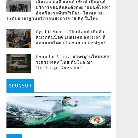
เอ็มเอส บอดี้ แอนด์ เพ้นท์ เป็นศูนย์
บริการซ่อมสีและตัวถังยานยนต์ไฟฟ้า
อัจฉริยะระดับพรีเมียม-ไฮเทค ยก
ระดับมาตรฐานบริการหลังการขาย EV ในไทย
Cyril Helmets Thailand เปิดตัว
หมวกกันน็อค Limited Edition ที่
ออกแบบโดย Chayanon Design!
Hyundai Staria มาตรฐานใหม่แห่ง
วงการ MPV ไทย กับโฆษณา
“Heritage Goes On”
SPONSOR