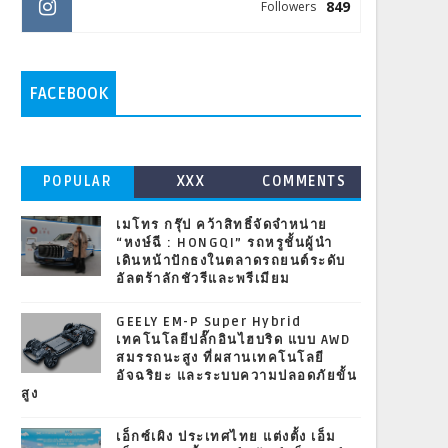
849
Followers
FACEBOOK
POPULAR
XXX
COMMENTS
เมโทร กรุ๊ป คว้าสิทธิ์จัดจำหน่าย
“หงษ์ฉี : HONGQI” รถหรูชั้นผู้นำ
เดินหน้าปักธงในตลาดรถยนต์ระดับ
อัลตร้าลักชัวรีและพรีเมียม
GEELY EM-P Super Hybrid
เทคโนโลยีปลั๊กอินไฮบริด แบบ AWD
สมรรถนะสูง ที่ผสานเทคโนโลยี
อัจฉริยะ และระบบความปลอดภัยขั้น
สูง
เอ็กซ์เผิง ประเทศไทย แต่งตั้ง เอ็ม