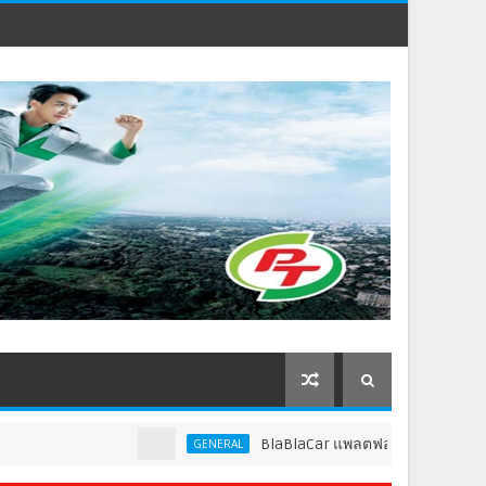
BlaBlaCar แพลตฟอร์มคาร์พูลชั้นนำระดับโลก ปร
GENERAL