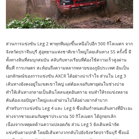
ส่วนการแข่งขัน Leg 2 พาทุกทีมมุ่งขึ้นเหนือไปอีก 500 กิโลเมตร จาก
จังหวัดปราจีนบุรี สู่อุทยานแห่งชาติเขาใหญ่โดยเส้นทาง SS ครั้งนี้ มี
ทั้งทางหินที่สมบุกสมบัน สลับกับทางเรียบที่ต้องใช้ความเร็วสูงผ่าน
พื้นที่ การเกษตร สะท้อนถึงความหลากหลายของภูมิประเทศ อันเป็น
เอกลักษณ์ของการแข่งขัน AXCR ได้อย่างน่าเร้าใจ ส่วนใน Leg 3
เส้นทางยังคงอยู่ในเขตเขาใหญ่ แต่ต้องเจอกับพายุฝนในช่วงบ่าย
ทำให้เส้นทางกลายเป็นดินโคลนสุดอันตราย จนทำให้รถแข่งหลาย
คันต้องเจอปัญหาใหญ่และฝ่าผ่านไปได้อย่างยากลำบาก
สำหรับการแข่งขัน Leg 4 และ Leg 6 ซึ่งเดิมกำหนดเส้นทางที่มีระยะ
ห่างจากชายแดนกัมพูชาประมาณ 50 กิโลเมตร ได้ถูกยกเลิก
เนื่องจากเหตุผลด้านความปลอดภัย ส่วน Leg 5 ยังเดินหน้าจัด
แข่งขันตามปกติ โดยมีเส้นทางวกกลับไปยังจังหวัดปราจีนบุรี ซึ่งแม้