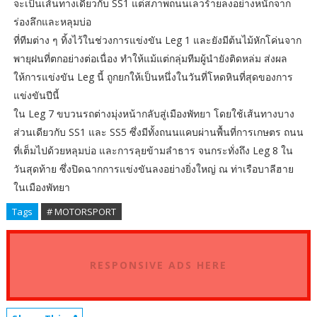
จะเป็นเส้นทางเดียวกับ SS1 แต่สภาพถนนเลวร้ายลงอย่างหนักจาก
ร่องลึกและหลุมบ่อ
ที่ทีมต่าง ๆ ทิ้งไว้ในช่วงการแข่งขัน Leg 1 และยังมีต้นไม้หักโค่นจาก
พายุฝนที่ตกอย่างต่อเนื่อง ทำให้แม้แต่กลุ่มทีมผู้นำยังติดหล่ม ส่งผล
ให้การแข่งขัน Leg นี้ ถูกยกให้เป็นหนึ่งในวันที่โหดหินที่สุดของการ
แข่งขันปีนี้
ใน Leg 7 ขบวนรถต่างมุ่งหน้ากลับสู่เมืองพัทยา โดยใช้เส้นทางบาง
ส่วนเดียวกับ SS1 และ SS5 ซึ่งมีทั้งถนนแคบผ่านพื้นที่การเกษตร ถนน
ที่เต็มไปด้วยหลุมบ่อ และการลุยข้ามลำธาร จนกระทั่งถึง Leg 8 ใน
วันสุดท้าย ซึ่งปิดฉากการแข่งขันลงอย่างยิ่งใหญ่ ณ ท่าเรือบาลีฮาย
ในเมืองพัทยา
Tags
# MOTORSPORT
RESPONSIVE ADS HERE