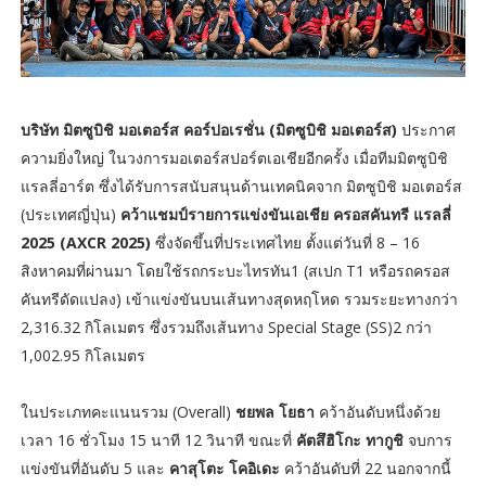
บริษัท มิตซูบิชิ มอเตอร์ส คอร์ปอเรชั่น (มิตซูบิชิ มอเตอร์ส)
ประกาศ
ความยิ่งใหญ่ ในวงการมอเตอร์สปอร์ตเอเชียอีกครั้ง เมื่อทีมมิตซูบิชิ
แรลลี่อาร์ต ซึ่งได้รับการสนับสนุนด้านเทคนิคจาก มิตซูบิชิ มอเตอร์ส
(ประเทศญี่ปุ่น)
คว้าแชมป์รายการแข่งขันเอเชีย ครอสคันทรี แรลลี่
2025 (AXCR 2025)
ซึ่งจัดขึ้นที่ประเทศไทย ตั้งแต่วันที่ 8 – 16
สิงหาคมที่ผ่านมา โดยใช้รถกระบะไทรทัน1 (สเปก T1 หรือรถครอส
คันทรีดัดแปลง) เข้าแข่งขันบนเส้นทางสุดหฤโหด รวมระยะทางกว่า
2,316.32 กิโลเมตร ซึ่งรวมถึงเส้นทาง Special Stage (SS)2 กว่า
1,002.95 กิโลเมตร
ในประเภทคะแนนรวม (Overall)
ชยพล โยธา
คว้าอันดับหนึ่งด้วย
เวลา 16 ชั่วโมง 15 นาที 12 วินาที ขณะที่
คัตสึฮิโกะ ทากูชิ
จบการ
แข่งขันที่อันดับ 5 และ
คาสุโตะ โคอิเดะ
คว้าอันดับที่ 22 นอกจากนี้