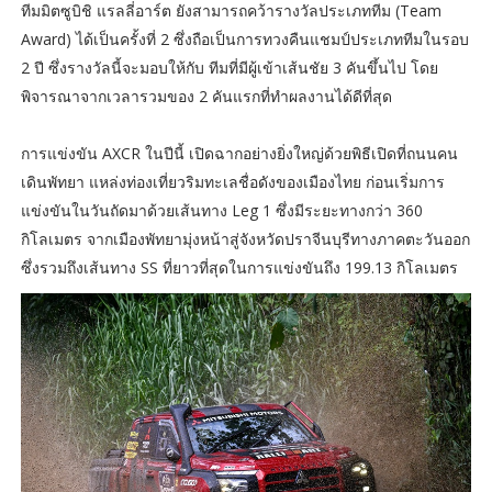
ทีมมิตซูบิชิ แรลลี่อาร์ต ยังสามารถคว้ารางวัลประเภททีม (Team
Award) ได้เป็นครั้งที่ 2 ซึ่งถือเป็นการทวงคืนแชมป์ประเภททีมในรอบ
2 ปี ซึ่งรางวัลนี้จะมอบให้กับ ทีมที่มีผู้เข้าเส้นชัย 3 คันขึ้นไป โดย
พิจารณาจากเวลารวมของ 2 คันแรกที่ทำผลงานได้ดีที่สุด
การแข่งขัน AXCR ในปีนี้ เปิดฉากอย่างยิ่งใหญ่ด้วยพิธีเปิดที่ถนนคน
เดินพัทยา แหล่งท่องเที่ยวริมทะเลชื่อดังของเมืองไทย ก่อนเริ่มการ
แข่งขันในวันถัดมาด้วยเส้นทาง Leg 1 ซึ่งมีระยะทางกว่า 360
กิโลเมตร จากเมืองพัทยามุ่งหน้าสู่จังหวัดปราจีนบุรีทางภาคตะวันออก
ซึ่งรวมถึงเส้นทาง SS ที่ยาวที่สุดในการแข่งขันถึง 199.13 กิโลเมตร