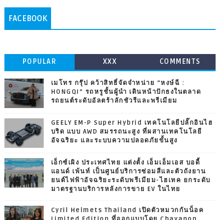
FACEBOOK
POPULAR
XXX
COMMENTS
เมโทร กรุ๊ป คว้าสิทธิ์จัดจำหน่าย “หงษ์ฉี :
HONGQI” รถหรูชั้นผู้นำ เดินหน้าปักธงในตลาด
รถยนต์ระดับอัลตร้าลักชัวรีและพรีเมียม
GEELY EM-P Super Hybrid เทคโนโลยีปลั๊กอินไฮ
บริด แบบ AWD สมรรถนะสูง ที่ผสานเทคโนโลยี
อัจฉริยะ และระบบความปลอดภัยขั้นสูง
เอ็กซ์เผิง ประเทศไทย แต่งตั้ง เอ็มเอ็มเอส บอดี้
แอนด์ เพ้นท์ เป็นศูนย์บริการซ่อมสีและตัวถังยาน
ยนต์ไฟฟ้าอัจฉริยะระดับพรีเมียม-ไฮเทค ยกระดับ
มาตรฐานบริการหลังการขาย EV ในไทย
Cyril Helmets Thailand เปิดตัวหมวกกันน็อค
Limited Edition ที่ออกแบบโดย Chayanon