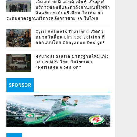
เอ็มเอส บอดี้ แอนด์ เพ้นท์ เป็นศูนย์
บริการซ่อมสีและตัวถังยานยนต์ไฟฟ้า
อัจฉริยะระดับพรีเมียม-ไฮเทค ยก
ระดับมาตรฐานบริการหลังการขาย EV ในไทย
Cyril Helmets Thailand เปิดตัว
หมวกกันน็อค Limited Edition ที่
ออกแบบโดย Chayanon Design!
Hyundai Staria มาตรฐานใหม่แห่ง
วงการ MPV ไทย กับโฆษณา
“Heritage Goes On”
SPONSOR