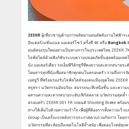
ZEEKR
ผู้เชี่ยวชาญด้านการผลิตยานยนต์พลังงานไฟฟ้าระด
อินเตอร์เนชั่นแนล มอเตอร์โชว์ ครั้งที่ 46 หรือ
Bangkok I
ยนต์สองรุ่นใหม่อย่างเป็นทางการในประเทศไทย ZEEKR 7X รถเอ
ไลฟ์สไตล์ด้วยฟังก์ชันระบบความปลอดภัยขั้นสุดพร้อมเทคโนโ
นั่ง มอเตอร์เดี่ยว รถเอ็มพีวีลักชูรีที่คงความสะดวกสบาย
โดยสารทุกที่นั่งเพื่อสมาชิกทุกคนในครอบครัว รวมถึงการ
เอสยูวี ที่พร้อมรองรับไลฟ์สไตล์ของคนเมืองยุคใหม่ ZEEKR 009 
หรูหรา นวัตกรรมอัจฉริยะ สมรรถนะที่เหนือชั้น และความปลอดภัย
ผสานความสะดวกสบายระดับเฟิร์สคลาส นวัตกรรมสุดล้ำ และ
ครอบครัว ZEEKR 001 FR รถยนต์ Shooting Brake พร้อมขุมพ
ทางให้เต็มไปด้วยความเร้าใจ เพื่อผู้ที่ต้องการทั้งความเร
Group เป็นครั้งแรกหลังการประกาศควบรวมกิจการ โดยการน
นวัตกรรมที่สะท้อนถึงเทคโนโลยีล้ำสมัย เพื่อตอบโจทย์ทุ