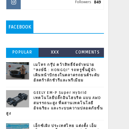
849
Followers
FACEBOOK
POPULAR
XXX
COMMENTS
เมโทร กรุ๊ป คว้าสิทธิ์จัดจำหน่าย
“หงษ์ฉี : HONGQI” รถหรูชั้นผู้นำ
เดินหน้าปักธงในตลาดรถยนต์ระดับ
อัลตร้าลักชัวรีและพรีเมียม
GEELY EM-P Super Hybrid
เทคโนโลยีปลั๊กอินไฮบริด แบบ AWD
สมรรถนะสูง ที่ผสานเทคโนโลยี
อัจฉริยะ และระบบความปลอดภัยขั้น
สูง
เอ็กซ์เผิง ประเทศไทย แต่งตั้ง เอ็ม