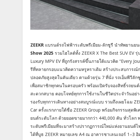
ZEEKR
แบรนด์รถไฟฟ้าระดับพรีเมียม-ลักชูรี นำทัพยานย
Show 2025
รวมไฮไลต์ทั้ง ZEEKR X The Best SUV EV รุ่น
Luxury MPV EV ที่ถูกรังสรรค์ขึ้นภายใต้แนวคิด “Every Journ
รีที่ทลายกรอบแนวคิดความหรูหราเดิม สร้างประสบการณ์ก
ปลอดภัยสูงสุดในคันเดียว ตามด้วยรุ่น 7 ที่นั่ง รถเอ็มพีวีลัก
เพื่อสมาชิกทุกคนในครอบครัว พร้อมเปิดรับจองสิทธิ์รถยนต
สะดวกสบาย ตอบโจทย์ทุกการใช้งานในชีวิตประจำวันอย่างลงตัว
รองรับทุกการเดินทางอย่างสมบูรณ์แบบ รวมถึงเผยโฉม ZEE
Car ครั้งแรกภายใต้ชื่อ ZEEKR Group พร้อมกิจกรรมสุดพิเ
ยนต์ระดับโลก ด้วยยอดขายมากกว่า 440,000 คัน ทั่วโลก พ
ระดับพรีเมียมที่จะมาสร้างปรากฏการณ์ใหม่แห่งยานยนต์ไฟฟ้าส
ได้ที่บูธ ZEEKR หมายเลข A4 ณ อาคารชาเลนเจอร์ 1–3 อิมแ