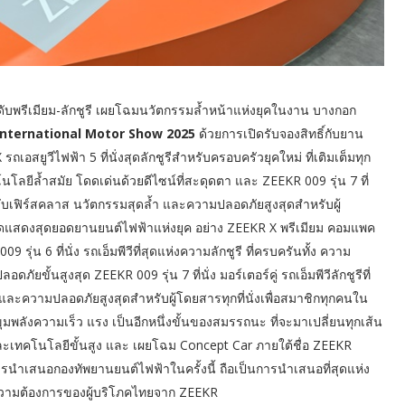
ับพรีเมียม-ลักชูรี เผยโฉมนวัตกรรมล้ำหน้าแห่งยุคในงาน บางกอก
nternational Motor Show 2025
ด้วยการเปิดรับจองสิทธิ์กับยาน
สยูวีไฟฟ้า 5 ที่นั่งสุดลักชูรีสำหรับครอบครัวยุคใหม่ ที่เติมเต็มทุก
ลยีล้ำสมัย โดดเด่นด้วยดีไซน์ที่สะดุดตา และ ZEEKR 009 รุ่น 7 ที่
ระดับเฟิร์สคลาส นวัตกรรมสุดล้ำ และความปลอดภัยสูงสุดสำหรับผู้
จัดแสดงสุดยอดยานยนต์ไฟฟ้าแห่งยุค อย่าง ZEEKR X พรีเมียม คอมแพค
รุ่น 6 ที่นั่ง รถเอ็มพีวีที่สุดแห่งความลักชูรี ที่ครบครันทั้ง ความ
ขั้นสูงสุด ZEEKR 009 รุ่น 7 ที่นั่ง มอร์เตอร์คู่ รถเอ็มพีวีลักชูรีที่
ความปลอดภัยสูงสุดสำหรับผู้โดยสารทุกที่นั่งเพื่อสมาชิกทุกคนใน
ลังความเร็ว แรง เป็นอีกหนึ่งขั้นของสมรรถนะ ที่จะมาเปลี่ยนทุกเส้น
็วและเทคโนโลยีขั้นสูง และ เผยโฉม Concept Car ภายใต้ชื่อ ZEEKR
ำเสนอกองทัพยานยนต์ไฟฟ้าในครั้งนี้ ถือเป็นการนำเสนอที่สุดแห่ง
กความต้องการของผู้บริโภคไทยจาก ZEEKR