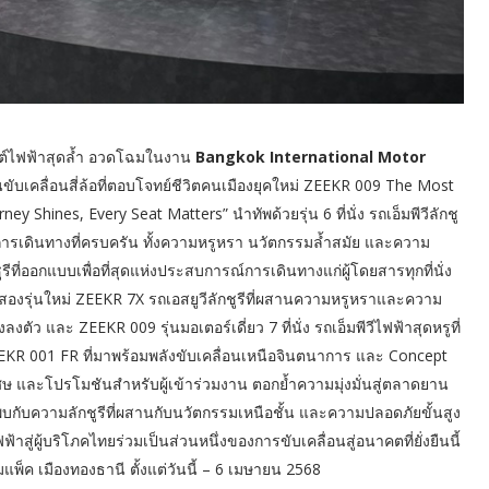
นต์ไฟฟ้าสุดล้ำ อวดโฉมในงาน
Bangkok International Motor
ขับเคลื่อนสี่ล้อที่ตอบโจทย์ชีวิตคนเมืองยุคใหม่ ZEEKR 009 The Most
ey Shines, Every Seat Matters” นำทัพด้วยรุ่น 6 ที่นั่ง รถเอ็มพีวีลักชู
ารเดินทางที่ครบครัน ทั้งความหรูหรา นวัตกรรมล้ำสมัย และความ
ชูรีที่ออกแบบเพื่อที่สุดแห่งประสบการณ์การเดินทางแก่ผู้โดยสารทุกที่นั่ง
์สองรุ่นใหม่ ZEEKR 7X รถเอสยูวีลักชูรีที่ผสานความหรูหราและความ
 และ ZEEKR 009 รุ่นมอเตอร์เดี่ยว 7 ที่นั่ง รถเอ็มพีวีไฟฟ้าสุดหรูที่
KR 001 FR ที่มาพร้อมพลังขับเคลื่อนเหนือจินตนาการ และ Concept
ศษ และโปรโมชันสำหรับผู้เข้าร่วมงาน ตอกย้ำความมุ่งมั่นสู่ตลาดยาน
บกับความลักชูรีที่ผสานกับนวัตกรรมเหนือชั้น และความปลอดภัยขั้นสูง
ู่ผู้บริโภคไทยร่วมเป็นส่วนหนึ่งของการขับเคลื่อนสู่อนาคตที่ยั่งยืนนี้
พ็ค เมืองทองธานี ตั้งแต่วันนี้ – 6 เมษายน 2568