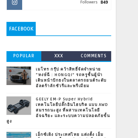
849
Followers
FACEBOOK
POPULAR
XXX
COMMENTS
เมโทร กรุ๊ป คว้าสิทธิ์จัดจำหน่าย
“หงษ์ฉี : HONGQI” รถหรูชั้นผู้นำ
เดินหน้าปักธงในตลาดรถยนต์ระดับ
อัลตร้าลักชัวรีและพรีเมียม
GEELY EM-P Super Hybrid
เทคโนโลยีปลั๊กอินไฮบริด แบบ AWD
สมรรถนะสูง ที่ผสานเทคโนโลยี
อัจฉริยะ และระบบความปลอดภัยขั้น
สูง
เอ็กซ์เผิง ประเทศไทย แต่งตั้ง เอ็ม