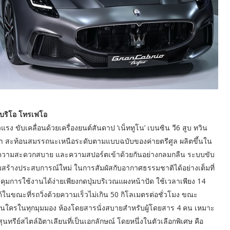
าบริโอ โทรเฟโอ
 ขับเคลื่อนด้วยเครื่องยนต์สันดาป ‘เน็ททูโน’ เบนซิน วี6 สูบ ทวิน
ลิตมา สะท้อนสมรรถนะเหนือระดับตามแบบฉบับของค่ายตรีศูล ผลิตขึ้นใน
 ความสะดวกสบาย และความสปอร์ตเข้าด้วยกันอย่างกลมกลืน ระบบขับ
้อมสร้างประสบการณ์ใหม่ ในการสัมผัสกับอากาศธรรมชาติได้อย่างเต็มที่
บคุมการใช้งานได้ง่ายเพียงกดปุ่มบริเวณแผงหน้าปัด ใช้เวลาเพียง 14
ได้ในขณะที่รถวิ่งด้วยความเร็วไม่เกิน 50 กิโลเมตรต่อชั่วโมง ขณะ
มือนใครในทุกมุมมอง ห้องโดยสารนั่งสบายสำหรับผู้โดยสาร 4 คน เหมาะ
นทรีย์สไตล์อิตาเลียนที่เป็นเอกลักษณ์ โดยหนึ่งในตัวเลือกพิเศษ คือ