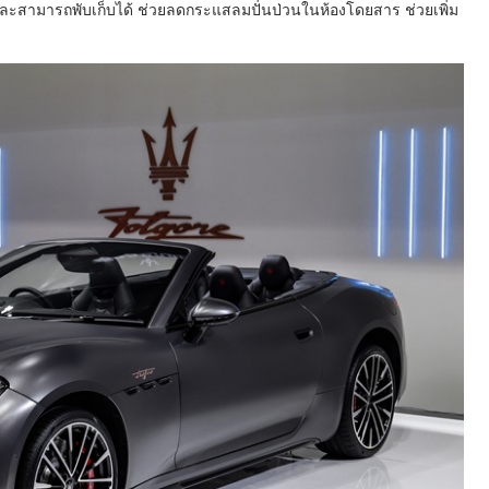
และสามารถพับเก็บได้ ช่วยลดกระแสลมปั่นป่วนในห้องโดยสาร ช่วยเพิ่ม