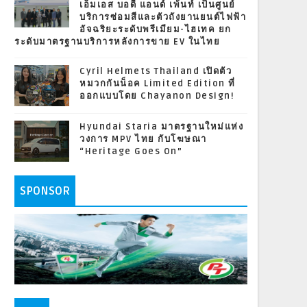
เอ็มเอส บอดี้ แอนด์ เพ้นท์ เป็นศูนย์
บริการซ่อมสีและตัวถังยานยนต์ไฟฟ้า
อัจฉริยะระดับพรีเมียม-ไฮเทค ยก
ระดับมาตรฐานบริการหลังการขาย EV ในไทย
Cyril Helmets Thailand เปิดตัว
หมวกกันน็อค Limited Edition ที่
ออกแบบโดย Chayanon Design!
Hyundai Staria มาตรฐานใหม่แห่ง
วงการ MPV ไทย กับโฆษณา
“Heritage Goes On”
SPONSOR