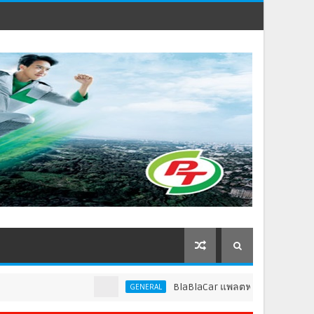
BlaBlaCar แพลตฟอร์มคาร์พูลชั้นนำระดับโลก 
GENERAL