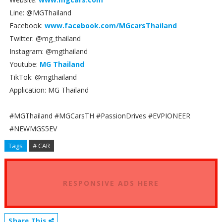
Line: @MGThailand
Facebook:
www.facebook.com/MGcarsThailand
Twitter: @mg_thailand
Instagram: @mgthailand
Youtube:
MG Thailand
TikTok: @mgthailand
Application: MG Thailand
#MGThailand #MGCarsTH #PassionDrives #EVPIONEER
#NEWMGS5EV
Tags
# CAR
RESPONSIVE ADS HERE
Share This