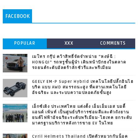
FACEBOOK
POPULAR
XXX
COMMENTS
เมโทร กรุ๊ป คว้าสิทธิ์จัดจำหน่าย “หงษ์ฉี :
HONGQI” รถหรูชั้นผู้นำ เดินหน้าปักธงในตลาด
รถยนต์ระดับอัลตร้าลักชัวรีและพรีเมียม
GEELY EM-P Super Hybrid เทคโนโลยีปลั๊กอินไฮ
บริด แบบ AWD สมรรถนะสูง ที่ผสานเทคโนโลยี
อัจฉริยะ และระบบความปลอดภัยขั้นสูง
เอ็กซ์เผิง ประเทศไทย แต่งตั้ง เอ็มเอ็มเอส บอดี้
แอนด์ เพ้นท์ เป็นศูนย์บริการซ่อมสีและตัวถังยาน
ยนต์ไฟฟ้าอัจฉริยะระดับพรีเมียม-ไฮเทค ยกระดับ
มาตรฐานบริการหลังการขาย EV ในไทย
Cyril Helmets Thailand เปิดตัวหมวกกันน็อค