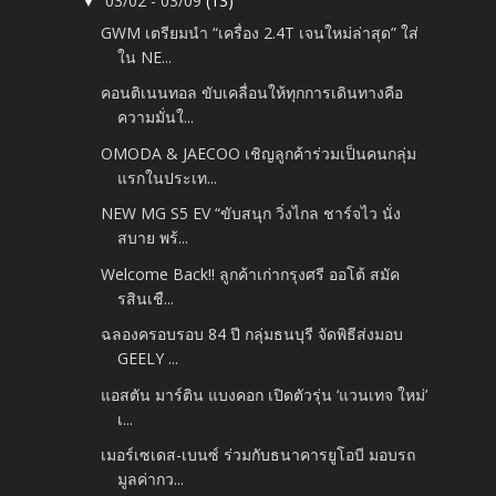
03/02 - 03/09
(13)
▼
GWM เตรียมนำ “เครื่อง 2.4T เจนใหม่ล่าสุด” ใส่
ใน NE...
คอนติเนนทอล ขับเคลื่อนให้ทุกการเดินทางคือ
ความมั่นใ...
OMODA & JAECOO เชิญลูกค้าร่วมเป็นคนกลุ่ม
แรกในประเท...
NEW MG S5 EV “ขับสนุก วิ่งไกล ชาร์จไว นั่ง
สบาย พร้...
Welcome Back!! ลูกค้าเก่ากรุงศรี ออโต้ สมัค
รสินเชื...
ฉลองครอบรอบ 84 ปี กลุ่มธนบุรี จัดพิธีส่งมอบ
GEELY ...
แอสตัน มาร์ติน แบงคอก เปิดตัวรุ่น ‘แวนเทจ ใหม่’
เ...
เมอร์เซเดส-เบนซ์ ร่วมกับธนาคารยูโอบี มอบรถ
มูลค่ากว...