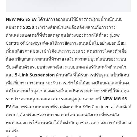
NEW MG S5 EV
ได้รับการออกแบบให้มีการกระจายน้ำหนักแบบ
สมมาตร
50:50
ระหว่างล้อหน้าและล้อหลัง ผสานกับการวาง
ตำแหน่งแบตเตอรี่ที่ช่วยลดจุดศูนย์ถ่วงของตัวรถให้ต่ำลง (Low
Centre of Gravity) ส่งผลให้การยึดเกาะถนนเป็นไปอย่างยอดเยี่ยม
เพิ่มเสถียรภาพขณะเข้าโค้งและการเร่งแซง ลดอาการโคลงตัวเมื่อ
ต้องเผชิญกับสภาพถนนที่ท้าทาย เสริมความสมบูรณ์แบบของระบบ
ขับเคลื่อนด้วยระบบช่วงล่างอิสระแบบแมคเฟอร์สันสตรัทด้านหน้า
และ
5-Link Suspension
ด้านหลัง ที่ได้รับการปรับจูนมาเป็นพิเศษ
เพื่อเพิ่มการเกาะถนน รองรับ การเข้าโค้งได้อย่างเฉียบคมและมั่นคง
แม้ในความเร็วสูง ช่วยลดแรงสั่นสะเทือนระหว่างการขับขี่ ให้สมดุล
ระหว่างความนุ่มนวลและสมรรถนะสูงสุด นอกจากนี้
NEW MG S5
EV
ยังมาพร้อมระบบเบรกที่ร่วมพัฒนากับบริษัท Continental ด้วยดิสก์
เบรก 4 ล้อ พร้อมช่องระบายความร้อน มอบพลังเบรกที่ทรงพลัง
ทนทานต่อการใช้งานหนัก ได้ดื่มด่ำกับทุกช่วงเวลาของการขับขี่อย่าง
แท้จริง