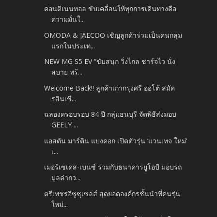
คอนติเนนทอล ขับเคลื่อนให้ทุกการเดินทางคือ
ความมั่นใ...
OMODA & JAECOO เชิญลูกค้าร่วมเป็นคนกลุ่ม
แรกในประเท...
NEW MG S5 EV “ขับสนุก วิ่งไกล ชาร์จไว นั่ง
สบาย พร้...
Welcome Back!! ลูกค้าเก่ากรุงศรี ออโต้ สมัค
รสินเชื...
ฉลองครอบรอบ 84 ปี กลุ่มธนบุรี จัดพิธีส่งมอบ
GEELY ...
แอสตัน มาร์ติน แบงคอก เปิดตัวรุ่น ‘แวนเทจ ใหม่’
เ...
เมอร์เซเดส-เบนซ์ ร่วมกับธนาคารยูโอบี มอบรถ
มูลค่ากว...
ตรีเพชรอีซูซุเซลส์ สุดยอดองค์กรชั้นนำที่คนรุ่น
ใหม่...