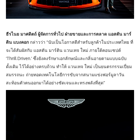
ธีรไนย มาศดิตถ์ ผู้จัดการทั่วไป ฝ่ายขายและการตลาด แอสตัน มาร์
ติน แบงคอก
กล่าวว่า “นับเป็นโอกาสดีสำหรับลูกค้าในประเทศไทย ที่
จะได้สัมผัสกับ แอสตัน มาร์ติน แวนเทจ ใหม่ ภายใต้คอนเซปต์
‘Thrill.Driven.’ ซึ่งยังคงรักษาเอกลักษณ์และกลิ่นอายตามแบบฉบับ
ดั้งเดิม ไว้ได้อย่างครบถ้วน ทำให้ แวนเทจ ใหม่ เป็นยนตรกรรมเปี่ยม
สมรรถนะ ถ่ายทอดเทคโนโลยีการขับจากสนามแข่งฟอร์มูลาวัน
สะท้อนตัวตนออกมาได้อย่างชัดเจนและทรงพลังที่สุด”