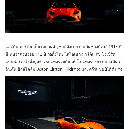
แอสตัน มาร์ติน เป็นรถยนต์สัญชาติอังกฤษ กำเนิดช่วงปีค.ศ. 1913 ปี
นี้ นับว่าครบรอบ 112 ปี ก่อตั้งโดย ไลโอเนล มาร์ติน กับ โรเบิร์ต
แบมฟอร์ต ซึ่งทั้งคู่สร้างรถแข่งร่วมกัน เพื่อไปแข่งรายการ แอสตัน ค
ลินตัน ฮิลล์ไคล์ม (Aston Clinton Hillclimb) และคว้าแชมป์ได้สำเร็จ