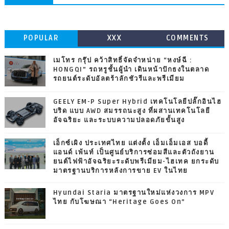
POPULAR
XXX
COMMENTS
เมโทร กรุ๊ป คว้าสิทธิ์จัดจำหน่าย “หงษ์ฉี :
HONGQI” รถหรูชั้นผู้นำ เดินหน้าปักธงในตลาด
รถยนต์ระดับอัลตร้าลักชัวรีและพรีเมียม
GEELY EM-P Super Hybrid เทคโนโลยีปลั๊กอินไฮ
บริด แบบ AWD สมรรถนะสูง ที่ผสานเทคโนโลยี
อัจฉริยะ และระบบความปลอดภัยขั้นสูง
เอ็กซ์เผิง ประเทศไทย แต่งตั้ง เอ็มเอ็มเอส บอดี้
แอนด์ เพ้นท์ เป็นศูนย์บริการซ่อมสีและตัวถังยาน
ยนต์ไฟฟ้าอัจฉริยะระดับพรีเมียม-ไฮเทค ยกระดับ
มาตรฐานบริการหลังการขาย EV ในไทย
Hyundai Staria มาตรฐานใหม่แห่งวงการ MPV
ไทย กับโฆษณา “Heritage Goes On”