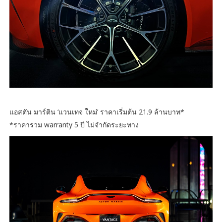
แอสตัน มาร์ติน ‘แวนเทจ ใหม่’ ราคาเริ่มต้น 21.9 ล้านบาท*
*ราคารวม warranty 5 ปี ไม่จำกัดระยะทาง