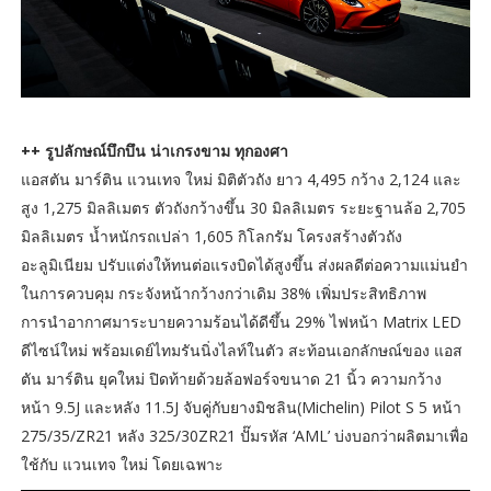
++ รูปลักษณ์บึกบึน น่าเกรงขาม ทุกองศา
แอสตัน มาร์ติน แวนเทจ ใหม่ มิติตัวถัง ยาว 4,495 กว้าง 2,124 และ
สูง 1,275 มิลลิเมตร ตัวถังกว้างขึ้น 30 มิลลิเมตร ระยะฐานล้อ 2,705
มิลลิเมตร น้ำหนักรถเปล่า 1,605 กิโลกรัม โครงสร้างตัวถัง
อะลูมิเนียม ปรับแต่งให้ทนต่อแรงบิดได้สูงขึ้น ส่งผลดีต่อความแม่นยำ
ในการควบคุม กระจังหน้ากว้างกว่าเดิม 38% เพิ่มประสิทธิภาพ
การนำอากาศมาระบายความร้อนได้ดีขึ้น 29% ไฟหน้า Matrix LED
ดีไซน์ใหม่ พร้อมเดย์ไทมรันนิ่งไลท์ในตัว สะท้อนเอกลักษณ์ของ แอส
ตัน มาร์ติน ยุคใหม่ ปิดท้ายด้วยล้อฟอร์จขนาด 21 นิ้ว ความกว้าง
หน้า 9.5J และหลัง 11.5J จับคู่กับยางมิชลิน(Michelin) Pilot S 5 หน้า
275/35/ZR21 หลัง 325/30ZR21 ปั๊มรหัส ‘AML’ บ่งบอกว่าผลิตมาเพื่อ
ใช้กับ แวนเทจ ใหม่ โดยเฉพาะ