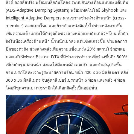
ลิงค์ คอยล์สปริง พร้อมเหล็กกันโคลง ระบบกันสะเทือนแบบอะแด๊ปทีฟ
(ADS-Adaptive Damping System) พร้อมเทคโนโลยี Skyhook และ
Intelligent Adaptive Dampers คานขวางช่วงล่างด้านหน้า (cross-
member) ออกแบบใหม่ และย้ายตำแหน่งติดตั้งไปข้างหลังมากขึ้น
เพิ่มความแข็งแกร่งให้กับจุดยึดช่วงล่างหน้าแบบดับเบิลวิชโบน ค้ำตัว
ถังในห้องเครื่องด้านหน้า น้ำหนักเบาลง แต่แข็งแกร่งขึ้น ช่วยลดการ
บิดของตัวถัง ช่วงล่างหลังเพิ่มความแข็งแกร่ง 29% ผสานโช้กอัพแบ
บอะแด๊ปทีฟของ Bilstein DTX ที่มีช่วงการทำงานที่กว้างขึ้นถึง 500%
เทียบกับรุ่นก่อนหน้า ส่งผลให้มีแฮนด์ลิงคมกริบ และขับสนุกยิ่งขึ้น
จานเบรกโลหะเจาะรูระบายความร้อน หน้า 400 x 36 มิลลิเมตร หลัง
360 x 36 มิลลิเมตร จับคู่คาลิเปอร์เบรกหน้า 6 พ็อต และหลัง 4 พ็อต
โดยมีชุดจานเบรกเซรามิกให้เลือกติดตั้งเป็นออปชั่น