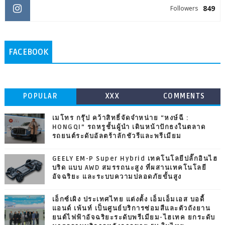
849
Followers
FACEBOOK
POPULAR
XXX
COMMENTS
เมโทร กรุ๊ป คว้าสิทธิ์จัดจำหน่าย “หงษ์ฉี :
HONGQI” รถหรูชั้นผู้นำ เดินหน้าปักธงในตลาด
รถยนต์ระดับอัลตร้าลักชัวรีและพรีเมียม
GEELY EM-P Super Hybrid เทคโนโลยีปลั๊กอินไฮ
บริด แบบ AWD สมรรถนะสูง ที่ผสานเทคโนโลยี
อัจฉริยะ และระบบความปลอดภัยขั้นสูง
เอ็กซ์เผิง ประเทศไทย แต่งตั้ง เอ็มเอ็มเอส บอดี้
แอนด์ เพ้นท์ เป็นศูนย์บริการซ่อมสีและตัวถังยาน
ยนต์ไฟฟ้าอัจฉริยะระดับพรีเมียม-ไฮเทค ยกระดับ