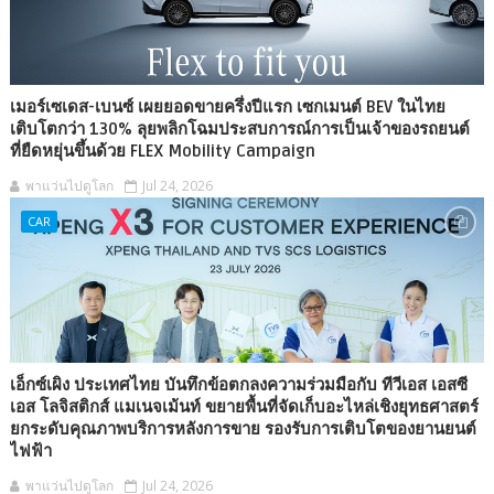
เมอร์เซเดส-เบนซ์ เผยยอดขายครึ่งปีแรก เซกเมนต์ BEV ในไทย
เติบโตกว่า 130% ลุยพลิกโฉมประสบการณ์การเป็นเจ้าของรถยนต์
ที่ยืดหยุ่นขึ้นด้วย FLEX Mobility Campaign
พาแว่นไปดูโลก
Jul 24, 2026
CAR
เอ็กซ์เผิง ประเทศไทย บันทึกข้อตกลงความร่วมมือกับ ทีวีเอส เอสซี
เอส โลจิสติกส์ แมเนจเม้นท์ ขยายพื้นที่จัดเก็บอะไหล่เชิงยุทธศาสตร์
ยกระดับคุณภาพบริการหลังการขาย รองรับการเติบโตของยานยนต์
ไฟฟ้า
พาแว่นไปดูโลก
Jul 24, 2026