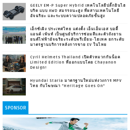
GEELY EM-P Super Hybrid เทคโนโลยีปลั๊กอินไฮ
บริด แบบ AWD สมรรถนะสูง ที่ผสานเทคโนโลยี
อัจฉริยะ และระบบความปลอดภัยขั้นสูง
เอ็กซ์เผิง ประเทศไทย แต่งตั้ง เอ็มเอ็มเอส บอดี้
แอนด์ เพ้นท์ เป็นศูนย์บริการซ่อมสีและตัวถังยาน
ยนต์ไฟฟ้าอัจฉริยะระดับพรีเมียม-ไฮเทค ยกระดับ
มาตรฐานบริการหลังการขาย EV ในไทย
Cyril Helmets Thailand เปิดตัวหมวกกันน็อค
Limited Edition ที่ออกแบบโดย Chayanon
Design!
Hyundai Staria มาตรฐานใหม่แห่งวงการ MPV
ไทย กับโฆษณา “Heritage Goes On”
SPONSOR