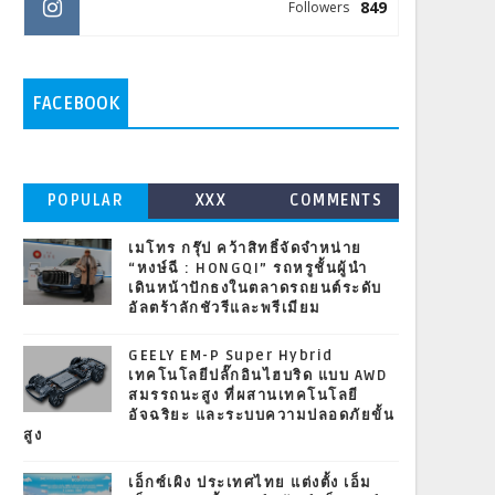
849
Followers
FACEBOOK
POPULAR
XXX
COMMENTS
เมโทร กรุ๊ป คว้าสิทธิ์จัดจำหน่าย
“หงษ์ฉี : HONGQI” รถหรูชั้นผู้นำ
เดินหน้าปักธงในตลาดรถยนต์ระดับ
อัลตร้าลักชัวรีและพรีเมียม
GEELY EM-P Super Hybrid
เทคโนโลยีปลั๊กอินไฮบริด แบบ AWD
สมรรถนะสูง ที่ผสานเทคโนโลยี
อัจฉริยะ และระบบความปลอดภัยขั้น
สูง
เอ็กซ์เผิง ประเทศไทย แต่งตั้ง เอ็ม