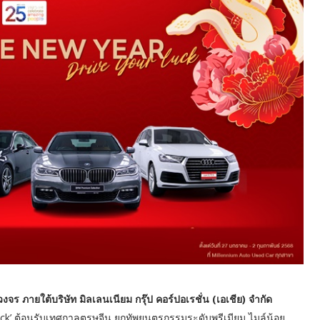
งจร ภายใต้บริษัท มิลเลนเนียม กรุ๊ป
คอร์ปอเรชั่น (เอเชีย) จำกัด
k’ ต้อนรับเทศกาลตรุษจีน ยกทัพยนตรกรรมระดับพรีเมียม ไมล์น้อย