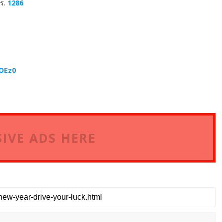
ทร.
1286
MOEz0
IVE ADS HERE