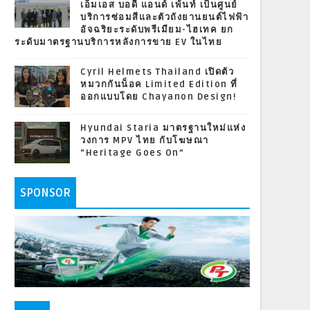
เอ็มเอส บอดี้ แอนด์ เพ้นท์ เป็นศูนย์
บริการซ่อมสีและตัวถังยานยนต์ไฟฟ้า
อัจฉริยะระดับพรีเมียม-ไฮเทค ยก
ระดับมาตรฐานบริการหลังการขาย EV ในไทย
Cyril Helmets Thailand เปิดตัว
หมวกกันน็อค Limited Edition ที่
ออกแบบโดย Chayanon Design!
Hyundai Staria มาตรฐานใหม่แห่ง
วงการ MPV ไทย กับโฆษณา
“Heritage Goes On”
SPONSOR