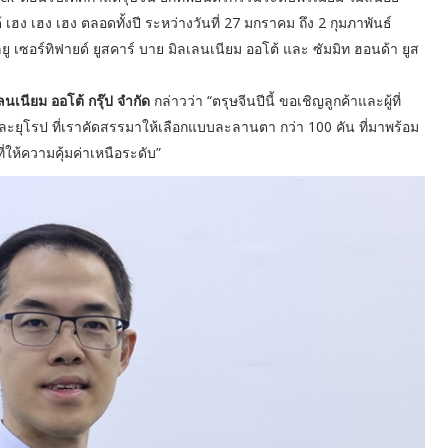
เฮง เฮง เฮง ตลอดทั้งปี ระหว่างวันที่ 27 มกราคม ถึง 2 กุมภาพันธ์
บิลยู เซอร์ทิฟายด์ ยูสคาร์ บาย มิลเลนเนียม ออโต้ และ ซัมมิท ฮอนด้า ยูส
เลนเนียม ออโต้ กรุ๊ป จำกัด
กล่าวว่า “ตรุษจีนปีนี้ ขอเชิญลูกค้าและผู้ที่
นและยุโรป ที่เราคัดสรรมาให้เลือกแบบละลานตา กว่า 100 คัน ที่มาพร้อม
ห้ความคุ้มค่าเหนือระดับ”