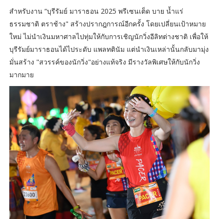
สำหรับงาน “บุรีรัมย์ มาราธอน 2025 พรีเซนเต็ด บาย น้ำแร่
ธรรมชาติ ตราช้าง" สร้างปรากฎการณ์อีกครั้ง โดยเปลี่ยนเป้าหมาย
ใหม่ ไม่นำเงินมหาศาลไปทุ่มให้กับการเชิญนักวิ่งอีลิทต่างชาติ เพื่อให้
บุรีรัมย์มาราธอนได้ไประดับ แพลทตินัม แต่นำเงินเหล่านั้นกลับมามุ่ง
มั่นสร้าง "สวรรค์ของนักวิ่ง"อย่างแท้จริง มีรางวัลพิเศษให้กับนักวิ่ง
มากมาย