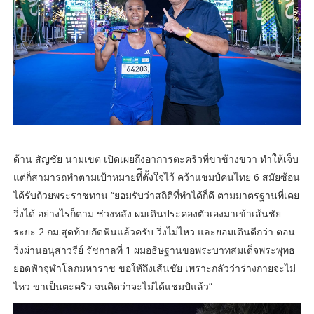
ด้าน สัญชัย นามเขต เปิดเผยถึงอาการตะคริวที่ขาข้างขวา ทำให้เจ็บ
แต่ก็สามารถทำตามเป้าหมายที่ีตั้งใจไว้ คว้าแชมป์คนไทย 6 สมัยซ้อน
ได้รับถ้วยพระราชทาน “ยอมรับว่าสถิติที่ทำได้ก็ดี ตามมาตรฐานที่เคย
วิ่งได้ อย่างไรก็ตาม ช่วงหลัง ผมเดินประคองตัวเองมาเข้าเส้นชัย
ระยะ 2 กม.สุดท้ายกัดฟันแล้วครับ วิ่งไม่ไหว และยอมเดินดีกว่า ตอน
วิ่งผ่านอนุสาวรีย์ รัชกาลที่ 1 ผมอธิษฐานขอพระบาทสมเด็จพระพุทธ
ยอดฟ้าจุฬาโลกมหาราช ขอให้ถึงเส้นชัย เพราะกลัวว่าร่างกายจะไม่
ไหว ขาเป็นตะคริว จนคิดว่าจะไม่ได้แชมป์แล้ว”