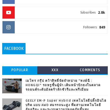
2.8k
Subscribes
849
Followers
FACEBOOK
POPULAR
XXX
COMMENTS
เมโทร กรุ๊ป คว้าสิทธิ์จัดจำหน่าย “หงษ์ฉี :
HONGQI” รถหรูชั้นผู้นำ เดินหน้าปักธงในตลาด
รถยนต์ระดับอัลตร้าลักชัวรีและพรีเมียม
GEELY EM-P Super Hybrid เทคโนโลยีปลั๊กอินไฮ
บริด แบบ AWD สมรรถนะสูง ที่ผสานเทคโนโลยี
อัจฉริยะ และระบบความปลอดภัยขั้นสูง