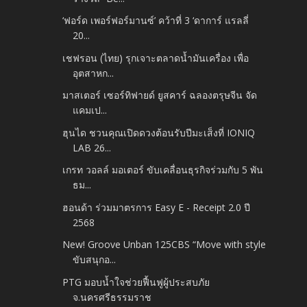
‘ฟอร์ด เพอร์ฟอร์มานซ์’ คว้าที่ 3 ‘ดาการ์ แรลลี่
20...
เชฟรอน (ไทย) รุกเจาะตลาดน้ำมันเครื่อง เพื่อ
อุตสาหก...
มาสเตอร์ เซอร์ทิฟายด์ ยูสคาร์ ฉลองตรุษจีน จัด
แคมเป...
ฮุนได ชวนคุณเปิดดวงต้อนรับปีมะเส็งที่ IONIQ
LAB 26...
เกรท วอลล์ มอเตอร์ ขับเคลื่อนธุรกิจร่วมกับ 5 พัน
ธม...
ฮอนด้า ร่วมมาตรการ Easy E - Receipt 2.0 ปี
2568
New! Groove Unban 125CBS “Move with style
ขับสนุกอ...
PTG มอบน้ำใจช่วยฟื้นฟูผู้ประสบภัย
จ.นครศรีธรรมราช