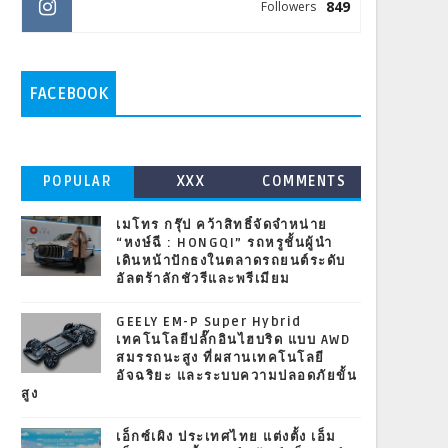
849
Followers
FACEBOOK
POPULAR
XXX
COMMENTS
เมโทร กรุ๊ป คว้าสิทธิ์จัดจำหน่าย
“หงษ์ฉี : HONGQI” รถหรูชั้นผู้นำ
เดินหน้าปักธงในตลาดรถยนต์ระดับ
อัลตร้าลักชัวรีและพรีเมียม
GEELY EM-P Super Hybrid
เทคโนโลยีปลั๊กอินไฮบริด แบบ AWD
สมรรถนะสูง ที่ผสานเทคโนโลยี
อัจฉริยะ และระบบความปลอดภัยขั้น
สูง
เอ็กซ์เผิง ประเทศไทย แต่งตั้ง เอ็ม