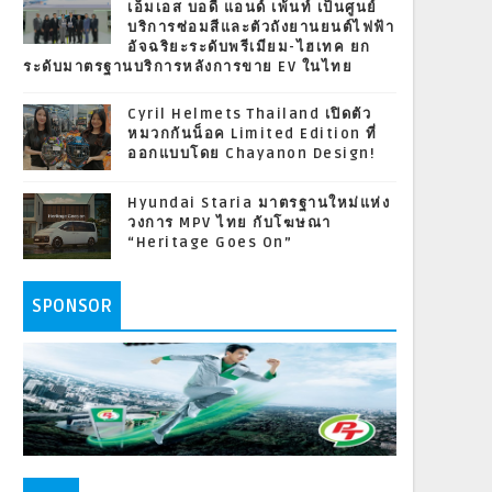
เอ็มเอส บอดี้ แอนด์ เพ้นท์ เป็นศูนย์
บริการซ่อมสีและตัวถังยานยนต์ไฟฟ้า
อัจฉริยะระดับพรีเมียม-ไฮเทค ยก
ระดับมาตรฐานบริการหลังการขาย EV ในไทย
Cyril Helmets Thailand เปิดตัว
หมวกกันน็อค Limited Edition ที่
ออกแบบโดย Chayanon Design!
Hyundai Staria มาตรฐานใหม่แห่ง
วงการ MPV ไทย กับโฆษณา
“Heritage Goes On”
SPONSOR