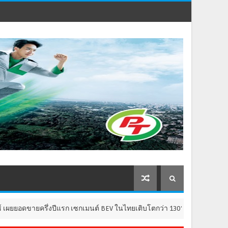
งปีแรก เซกเมนต์ BEV ในไทยเติบโตกว่า 130% ลุยพลิกโฉมประสบการณ์การเป็น