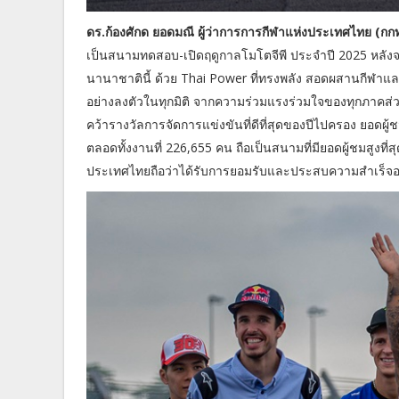
ดร.ก้องศักด ยอดมณี ผู้ว่าการการกีฬาแห่งประเทศไทย (กกท
เป็นสนามทดสอบ-เปิดฤดูกาลโมโตจีพี ประจำปี 2025 หลังจา
นานาชาตินี้ ด้วย Thai Power ที่ทรงพลัง สอดผสานกีฬาและ
อย่างลงตัวในทุกมิติ จากความร่วมแรงร่วมใจของทุกภาคส่วน
คว้ารางวัลการจัดการแข่งขันที่ดีที่สุดของปีไปครอง ยอดผู
ตลอดทั้งงานที่ 226,655 คน ถือเป็นสนามที่มียอดผู้ชมสูงท
ประเทศไทยถือว่าได้รับการยอมรับและประสบความสำเร็จอย