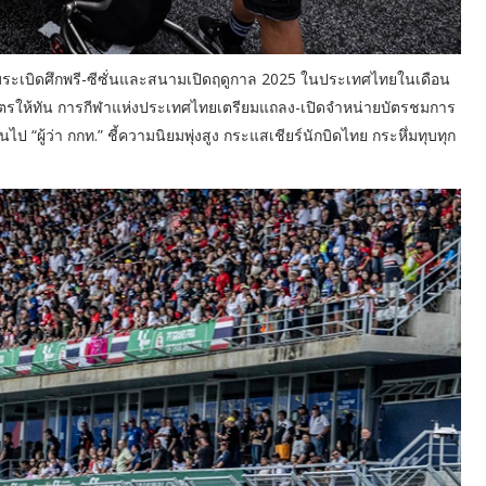
ียมระเบิดศึกพรี-ซีซั่นและสนามเปิดฤดูกาล 2025 ในประเทศไทยในเดือน
บัตรให้ทัน การกีฬาแห่งประเทศไทยเตรียมแถลง-เปิดจำหน่ายบัตรชมการ
ไป “ผู้ว่า กกท.” ชี้ความนิยมพุ่งสูง กระแสเชียร์นักบิดไทย กระหึ่มทุบทุก