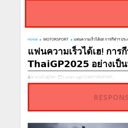
Home
MOTORSPORT
แฟนความเร็วได้เฮ! การกีฬาฯ ประกาศ
แฟนความเร็วได้เฮ! การก
𝗧𝗵𝗮𝗶𝗚𝗣𝟮𝟬𝟮𝟱 อย่างเ
พาแว่นไปดูโลก
2 years ago
MOTORSPORT,
RESPONS