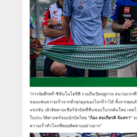
“การจัดศึกพรี-ซีซั่นโมโตจีพี รวมถึงเปิดฤดูกาล สนามแรกท
ของแฟนความเร็วจากทั่วทุกมุมของโลกก็ว่าได้ ทั้งจากคุณ
แข่งขัน เฝ้าติดตามเชียร์นักบิดที่ชื่นชอบในรถคันใหม่ เทคโน
ในประวัติศาสตร์ของนักบิดไทย
“ก้อง-สมเกียรติ จันทรา”
จะ
ความเร็วทั่วโลกที่คอยติดตามอย่างมาก”