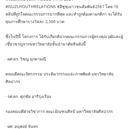
#ISUZUYOUTHRELATIONS #อีซูซุเยาวชนสัมพันธ์2567 โดย 10
คลิปที่ถูกใจคณะกรรมการมากที่สุด และทำถูกต้องตามกติกา จะได้รับ
ทุนการศึกษารางวัลละ 2,500 บาท
ซึ่งในปีนี้ โครงการ ได้รับเกียรติจากคณะกรรมการผู้ทรงคุณวุฒิและผู้
เชี่ยวชาญจากมหาวิทยาลัยชั้นนำมาตัดสินดังนี้
· ผศ.ดร. วิชญ มุกดามณี
คณบดีคณะจิตรกรรม ประติมากรรมและภาพพิมพ์ มหาวิทยาลัย
ศิลปากร
· รศ.ดร. ศุภชัย อารีรุ่งเรือง
รองคณบดีฝ่ายวิชาการ คณะมัณฑนศิลป์ มหาวิทยาลัยศิลปากร
· ผศ. อนุพงษ์ จันทร