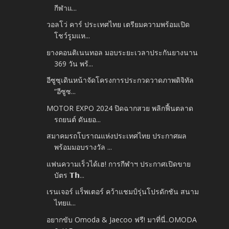
กีฬาแ...
วอลโว่ คาร์ ประเทศไทย เตรียมความพร้อมเปิด
โชว์รูมแห...
ยางคอนติเนนทอล มอบระยะเวลาประกันยางนาน
369 วัน พร้...
อีซูซุเดินหน้าจัดโครงการประกวดวาดภาพดิจิทัล
“อีซูซ...
MOTOR EXPO 2024 ปิดฉากสวย พลิกฟื้นตลาด
รถยนต์ ดันยอ...
สมาคมรถโบราณแห่งประเทศไทย ประกาศผล
พร้อมมอบรางวัล ...
แฟนความเร็วได้เฮ! การกีฬาฯ ประกาศเปิดขาย
บัตร 𝗧𝗵...
เรนเจอร์ แร็พเตอร์ คว้าแชมป์รุ่นโปรดักชัน สนาม
ไทยแ...
อยากขับ Omoda & Jaecoo ฟรี! มาที่นี่..OMODA