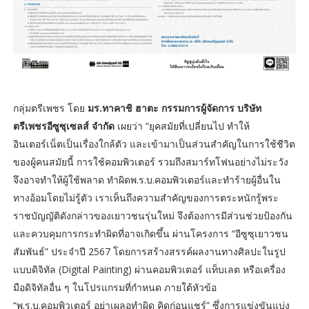
กลุ่มตรีเพชร โดย
มร.ทาคาชิ ฮาตะ กรรมการผู้จัดการ บริษัท
ตรีเพชรอีซูซุเซลส์ จำกัด
เผยว่า “ยุคสมัยที่เปลี่ยนไป ทำให้
อินเตอร์เน็ตเป็นเรื่องใกล้ตัว และเข้ามาเป็นส่วนสำคัญในการใช้ชีวิต
ของผู้คนสมัยนี้ การใช้คอมพิวเตอร์ รวมถึงสมาร์ทโฟนอย่างไม่ระวัง
จึงอาจทำให้ผู้ใช้พลาด ทำผิดพ.ร.บ.คอมพิวเตอร์และทำร้ายผู้อื่นใน
ทางอ้อมโดยไม่รู้ตัว เราเห็นถึงความสำคัญของการตระหนักรู้พระ
ราชบัญญัติดังกล่าวของเยาวชนรุ่นใหม่ จึงต้องการมีส่วนช่วยป้องกัน
และควบคุมการกระทำผิดที่อาจเกิดขึ้น ผ่านโครงการ “อีซูซุเยาวชน
สัมพันธ์” ประจำปี 2567 โดยการสร้างสรรค์ผลงานทางศิลปะในรูป
แบบดิจิทัล (Digital Painting) ผ่านคอมพิวเตอร์ แท็บเลต หรือเครื่อง
มือดิจิทัลอื่น ๆ ในโปรแกรมที่กำหนด ภายใต้หัวข้อ
“พ.ร.บ.คอมพิวเตอร์ อย่าเผลอทำผิด คิดก่อนแชร์” ซึ่งการแข่งขันแบ่ง