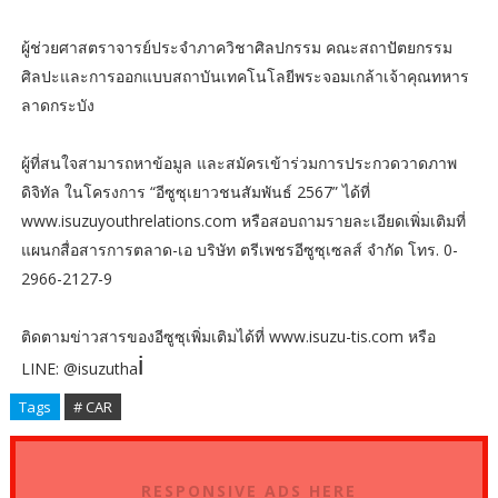
ผู้ช่วยศาสตราจารย์ประจำภาควิชาศิลปกรรม คณะสถาปัตยกรรม
ศิลปะและการออกแบบสถาบันเทคโนโลยีพระจอมเกล้าเจ้าคุณทหาร
ลาดกระบัง
ผู้ที่สนใจสามารถหาข้อมูล และสมัครเข้าร่วมการประกวดวาดภาพ
ดิจิทัล ในโครงการ “อีซูซุเยาวชนสัมพันธ์ 2567” ได้ที่
www.isuzuyouthrelations.com หรือสอบถามรายละเอียดเพิ่มเติมที่
แผนกสื่อสารการตลาด-เอ บริษัท ตรีเพชรอีซูซุเซลส์ จำกัด โทร. 0-
2966-2127-9
ติดตามข่าวสารของอีซูซุเพิ่มเติมได้ที่ www.isuzu-tis.com หรือ
i
LINE: @isuzutha
Tags
# CAR
RESPONSIVE ADS HERE