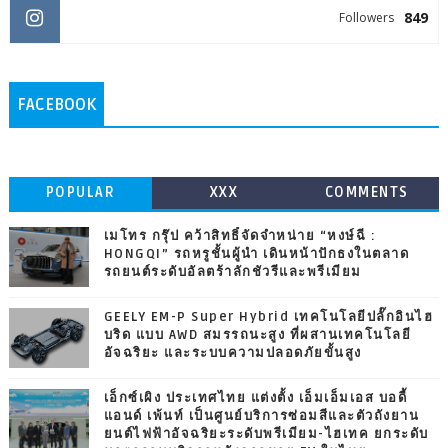
849
Followers
FACEBOOK
POPULAR
XXX
COMMENTS
เมโทร กรุ๊ป คว้าสิทธิ์จัดจำหน่าย “หงษ์ฉี :
HONGQI” รถหรูชั้นผู้นำ เดินหน้าปักธงในตลาด
รถยนต์ระดับอัลตร้าลักชัวรีและพรีเมียม
GEELY EM-P Super Hybrid เทคโนโลยีปลั๊กอินไฮ
บริด แบบ AWD สมรรถนะสูง ที่ผสานเทคโนโลยี
อัจฉริยะ และระบบความปลอดภัยขั้นสูง
เอ็กซ์เผิง ประเทศไทย แต่งตั้ง เอ็มเอ็มเอส บอดี้
แอนด์ เพ้นท์ เป็นศูนย์บริการซ่อมสีและตัวถังยาน
ยนต์ไฟฟ้าอัจฉริยะระดับพรีเมียม-ไฮเทค ยกระดับ