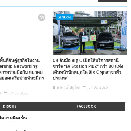
GENERAL
ื้นที่จับคู่ธุรกิจในงาน
OR จับมือ Big C เปิดให้บริการสถานี
nership Networking
ชาร์จ “EV Station PluZ” กว่า 80 แห่ง
ความร่วมมือกับ สมาคม
เดินหน้าปักหมุดใน Big C ทุกสาขาทั่ว
อยอดเครือข่ายพันธมิตร
ประเทศ
พาแว่นไปดูโลก
Jun 02, 2026
ก
Jun 08, 2026
DISQUS
FACEBOOK
มีความคิดเห็น: