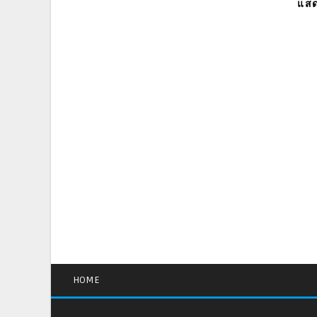
แสด
HOME