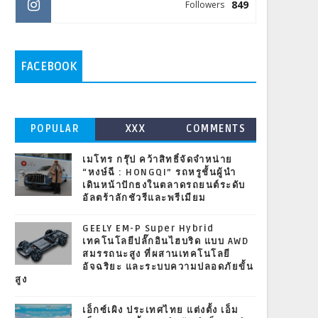
849
Followers
FACEBOOK
POPULAR
XXX
COMMENTS
เมโทร กรุ๊ป คว้าสิทธิ์จัดจำหน่าย
“หงษ์ฉี : HONGQI” รถหรูชั้นผู้นำ
เดินหน้าปักธงในตลาดรถยนต์ระดับ
อัลตร้าลักชัวรีและพรีเมียม
GEELY EM-P Super Hybrid
เทคโนโลยีปลั๊กอินไฮบริด แบบ AWD
สมรรถนะสูง ที่ผสานเทคโนโลยี
อัจฉริยะ และระบบความปลอดภัยขั้น
สูง
เอ็กซ์เผิง ประเทศไทย แต่งตั้ง เอ็ม