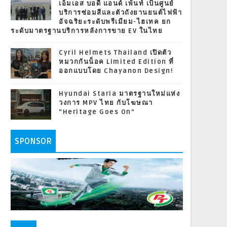
เอ็มเอส บอดี้ แอนด์ เพ้นท์ เป็นศูนย์
บริการซ่อมสีและตัวถังยานยนต์ไฟฟ้า
อัจฉริยะระดับพรีเมียม-ไฮเทค ยก
ระดับมาตรฐานบริการหลังการขาย EV ในไทย
Cyril Helmets Thailand เปิดตัว
หมวกกันน็อค Limited Edition ที่
ออกแบบโดย Chayanon Design!
Hyundai Staria มาตรฐานใหม่แห่ง
วงการ MPV ไทย กับโฆษณา
“Heritage Goes On”
SPONSOR