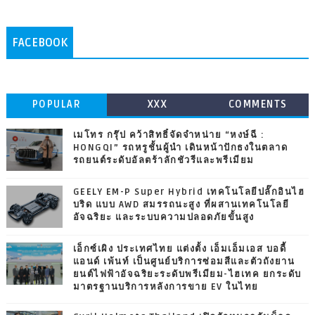
FACEBOOK
POPULAR
XXX
COMMENTS
เมโทร กรุ๊ป คว้าสิทธิ์จัดจำหน่าย “หงษ์ฉี :
HONGQI” รถหรูชั้นผู้นำ เดินหน้าปักธงในตลาด
รถยนต์ระดับอัลตร้าลักชัวรีและพรีเมียม
GEELY EM-P Super Hybrid เทคโนโลยีปลั๊กอินไฮ
บริด แบบ AWD สมรรถนะสูง ที่ผสานเทคโนโลยี
อัจฉริยะ และระบบความปลอดภัยขั้นสูง
เอ็กซ์เผิง ประเทศไทย แต่งตั้ง เอ็มเอ็มเอส บอดี้
แอนด์ เพ้นท์ เป็นศูนย์บริการซ่อมสีและตัวถังยาน
ยนต์ไฟฟ้าอัจฉริยะระดับพรีเมียม-ไฮเทค ยกระดับ
มาตรฐานบริการหลังการขาย EV ในไทย