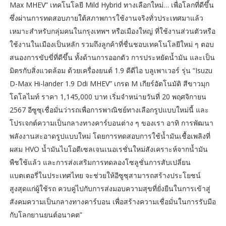
Max MHEV” เทคโนโลยี Mild Hybrid ทางเลือกใหม่… เพื่อโลกที่ดีขึ้น
ซึ่งผ่านการทดสอบภายใต้สภาพการใช้งานจริงทั่วประเทศมาแล้ว
เหมาะสำหรับกลุ่มคนในกรุงเทพฯ หรือเมืองใหญ่ ที่ใช้งานส่วนตัวหรือ
ใช้งานในเมืองเป็นหลัก รวมถึงลูกค้าที่ชื่นชอบเทคโนโลยีใหม่ ๆ ตอบ
สนองการขับขี่ที่ดีขึ้น ทั้งด้านการออกตัว การประหยัดน้ำมัน และเป็น
มิตรกับสิ่งแวดล้อม ด้วยเครื่องยนต์ 1.9 ดีดีไอ บลูเพาเวอร์ รุ่น “Isuzu
D-Max Hi-lander 1.9 Ddi MHEV” เกรด M เกียร์อัตโนมัติ สีขาวมุก
โดโลไมท์ ราคา 1,145,000 บาท เริ่มจำหน่ายวันที่ 20 พฤศจิกายน
2567 อีซูซุเชื่อมั่นว่ารถเพื่อการพาณิชย์ทางเลือกรูปแบบใหม่นี้ และ
โปรเจกต์ความเป็นกลางทางคาร์บอนต่าง ๆ ของเรา อาทิ การพัฒนา
พลังงานสะอาดรูปแบบใหม่ โดยการทดสอบการใช้น้ำมันเชื้อเพลิงที่
ผสม HVO น้ำมันไบโอดีเซลเจนเนอเรชั่นใหม่สังเคราะห์จากน้ำมัน
พืชใช้แล้ว และการส่งเสริมการทดลองโซลูชั่นการสับเปลี่ยน
แบตเตอรี่ในประเทศไทย จะช่วยให้อีซูซุสามารถสร้างประโยชน์
สูงสุดแก่ผู้ใช้รถ ควบคู่ไปกับการส่งมอบความสุขที่ยั่งยืนในการเข้าสู่
สังคมความเป็นกลางทางคาร์บอน เพื่อสร้างความเชื่อมั่นในการรับมือ
กับโลกยานยนต์อนาคต”