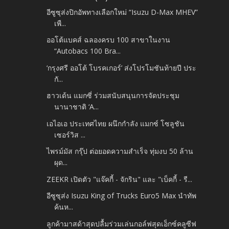
อีซูซุส่งปิกอัพทางเลือกใหม่ “Isuzu D-Max MHEV”
เพื...
ออโต้แบคส์ ฉลองครบ 100 สาขาในงาน
“Autobacs 100 Bra...
‘กรุงศรี ออโต้ โบรคเกอร์’ ส่งโปรโมชันท้ายปี ประ
กั...
ฮาวเด้น แมกซี่ ร่วมสนับสนุนการจัดประชุม
นานาชาติ ‘A...
เอไอเอ ประเทศไทย ผนึกกำลัง แมกซ์ โซลูชัน
เซอร์วิส ...
ไพรม์มัส กรุ๊ป ต่อยอดความสำเร็จ ทุ่มงบ 50 ล้าน
ผุด...
ZEEKR เปิดตัว "แจ๊คกี้ - จักริน" และ "เบ็คกี้ - รี...
อีซูซุส่ง Isuzu King of Trucks Euro5 Max นำทัพ
ค้นห...
ลูกค้ามาสด้าสุดปลื้มร่วมเล่นกอล์ฟสุดเอ็กซ์คลูซีฟ