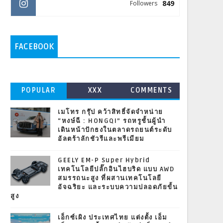
849
Followers
FACEBOOK
POPULAR
XXX
COMMENTS
เมโทร กรุ๊ป คว้าสิทธิ์จัดจำหน่าย
“หงษ์ฉี : HONGQI” รถหรูชั้นผู้นำ
เดินหน้าปักธงในตลาดรถยนต์ระดับ
อัลตร้าลักชัวรีและพรีเมียม
GEELY EM-P Super Hybrid
เทคโนโลยีปลั๊กอินไฮบริด แบบ AWD
สมรรถนะสูง ที่ผสานเทคโนโลยี
อัจฉริยะ และระบบความปลอดภัยขั้น
สูง
เอ็กซ์เผิง ประเทศไทย แต่งตั้ง เอ็ม