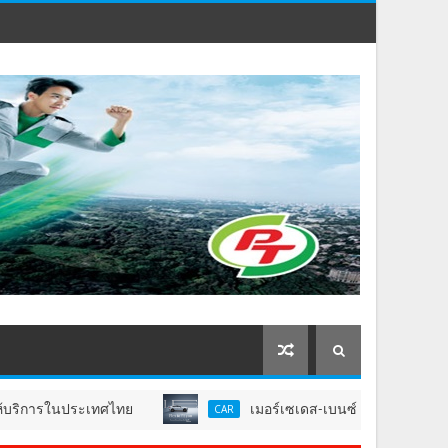
ในประเทศไทย
เมอร์เซเดส-เบนซ์ เผยยอดขายครึ่งปีแรก เ
CAR