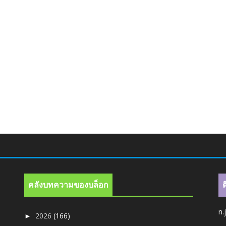
คลังบทความของบล็อก
n.
2026
(166)
►