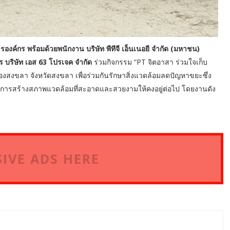
ารองค์กร พร้อมด้วยพนักงาน บริษัท พีทีจี เอ็นเนอยี จำกัด (มหาชน)
ร บริษัท เอส 63 โปรเจค จำกัด
ร่วมกิจกรรม “PT จิตอาสา ร่วมใจเก็บ
องสงขลา จังหวัดสงขลา เพื่อร่วมกันรักษาสิ่งแวดล้อมลดปัญหาขยะซึ่ง
งการสร้างสภาพแวดล้อมที่สะอาดและสวยงามให้คงอยู่ต่อไป โดยงานดัง
IVE ADS HERE