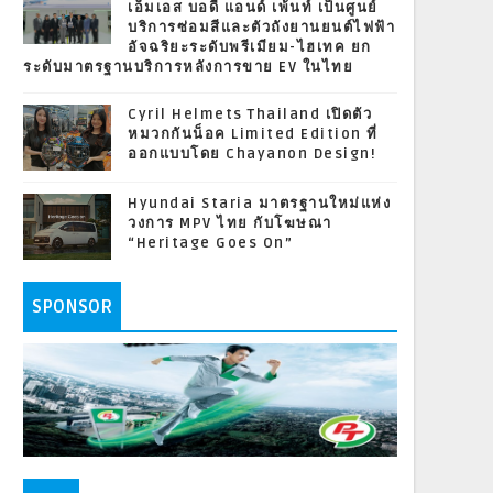
เอ็มเอส บอดี้ แอนด์ เพ้นท์ เป็นศูนย์
บริการซ่อมสีและตัวถังยานยนต์ไฟฟ้า
อัจฉริยะระดับพรีเมียม-ไฮเทค ยก
ระดับมาตรฐานบริการหลังการขาย EV ในไทย
Cyril Helmets Thailand เปิดตัว
หมวกกันน็อค Limited Edition ที่
ออกแบบโดย Chayanon Design!
Hyundai Staria มาตรฐานใหม่แห่ง
วงการ MPV ไทย กับโฆษณา
“Heritage Goes On”
SPONSOR