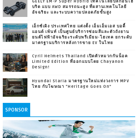
GEELY EM-P Super Hybrid เทคโนโลยีปลั๊กอินไฮ
บริด แบบ AWD สมรรถนะสูง ที่ผสานเทคโนโลยี
อัจฉริยะ และระบบความปลอดภัยขั้นสูง
เอ็กซ์เผิง ประเทศไทย แต่งตั้ง เอ็มเอ็มเอส บอดี้
แอนด์ เพ้นท์ เป็นศูนย์บริการซ่อมสีและตัวถังยาน
ยนต์ไฟฟ้าอัจฉริยะระดับพรีเมียม-ไฮเทค ยกระดับ
มาตรฐานบริการหลังการขาย EV ในไทย
Cyril Helmets Thailand เปิดตัวหมวกกันน็อค
Limited Edition ที่ออกแบบโดย Chayanon
Design!
Hyundai Staria มาตรฐานใหม่แห่งวงการ MPV
ไทย กับโฆษณา “Heritage Goes On”
SPONSOR