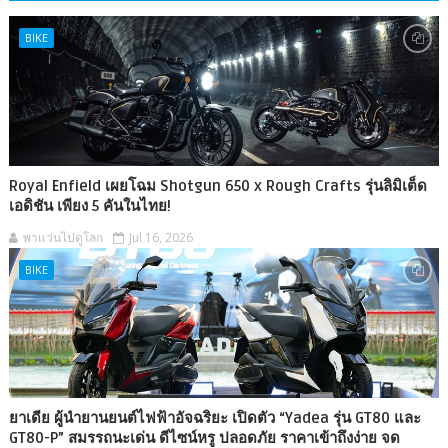
BIKE
Royal Enfield เผยโฉม Shotgun 650 x Rough Crafts รุ่นลิมิเต็ด
เอดิชัน เพียง 5 คันในไทย!
พาแว่นไปดูโลก
Jul 16, 2026
BIKE
ยาเดีย ผู้นำยานยนต์ไฟฟ้าอัจฉริยะ เปิดตัว “Yadea รุ่น GT80 และ
GT80-P” สมรรถนะเด่น ดีไซน์หรู ปลอดภัย ราคาเข้าถึงง่าย จด