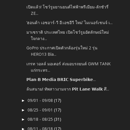
เปิดแล้ว! โชว์รูมยานยนต์ไฟฟ้าพรีเมียม-ลักชัวรี่
ZE...
‘ฮอนด้า เอชอาร์-วี อี:เอชอีวี ใหม่’ ไมเนอร์เชนจ์ เ...
มาเซราติ ประเทศไทย เปิดโชว์รูมอัตลักษณ์ใหม่
ใจกลาง...
GoPro ประกาศเปิดตัวกล้องรุ่นใหม่ 2 รุ่น
HERO13 Bla...
เกรท วอลล์ มอเตอร์ ส่งมอบรถยนต์ GWM TANK
แก่กระทร...
𝗣𝗹𝗮𝗻-𝗕 𝗠𝗲𝗱𝗶𝗮 𝗕𝗥𝗜𝗖 𝗦𝘂𝗽𝗲𝗿𝗯𝗶𝗸𝗲...
ล้นสนาม! ทัพสาวงามจาก 𝗣𝗶𝘁 𝗟𝗮𝗻𝗲 𝗪𝗮𝗹𝗸 ศึ...
09/01 - 09/08
(17)
►
08/25 - 09/01
(17)
►
08/18 - 08/25
(31)
►
08/11 - 08/18
(17)
►