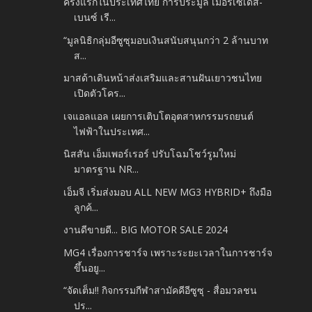
ครั้งแรกในประเทศไทย การประมูล เมอร์เซเดส-
เบนซ์ เรี...
“มูลนิธิกลุ่มอีซูซุมอบเงินสนับสนุนกว่า 2 ล้านบาท
ส...
มาสด้าเดินหน้าส่งเสริมและสานฝันเยาวชนไทย
เปิดตัวโคร...
เจแอลแอล เผยการเติบโตอุตสาหกรรมรถยนต์
ไฟฟ้าในประเทศ...
นิสสัน เอ็มเพอร์เรอร์ ปรับโฉมโชว์รูมใหม่
มาตรฐาน NR...
เอ็มจี เริ่มส่งมอบ ALL NEW MG3 HYBRID+ ถึงมือ
ลูกค้...
งานดีขายดี... BIG MOTOR SALE 2024
MG4 เรื่องการชาร์จ เพราะระยะเวลาในการชาร์จ
ขึ้นอยู...
“จัดเต็ม!! กิจกรรมกีฬาสามัคคีอีซูซุ - สื่อมวลชน
ปร...