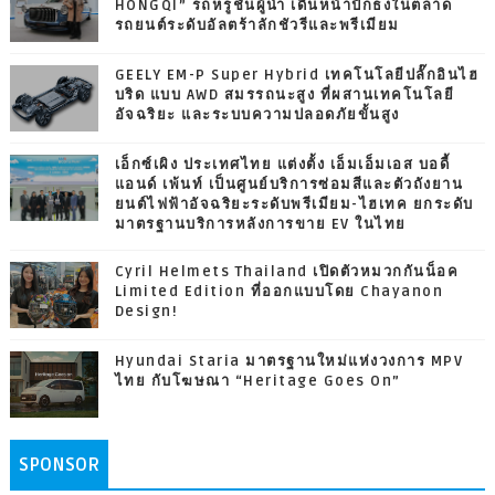
HONGQI” รถหรูชั้นผู้นำ เดินหน้าปักธงในตลาด
รถยนต์ระดับอัลตร้าลักชัวรีและพรีเมียม
GEELY EM-P Super Hybrid เทคโนโลยีปลั๊กอินไฮ
บริด แบบ AWD สมรรถนะสูง ที่ผสานเทคโนโลยี
อัจฉริยะ และระบบความปลอดภัยขั้นสูง
เอ็กซ์เผิง ประเทศไทย แต่งตั้ง เอ็มเอ็มเอส บอดี้
แอนด์ เพ้นท์ เป็นศูนย์บริการซ่อมสีและตัวถังยาน
ยนต์ไฟฟ้าอัจฉริยะระดับพรีเมียม-ไฮเทค ยกระดับ
มาตรฐานบริการหลังการขาย EV ในไทย
Cyril Helmets Thailand เปิดตัวหมวกกันน็อค
Limited Edition ที่ออกแบบโดย Chayanon
Design!
Hyundai Staria มาตรฐานใหม่แห่งวงการ MPV
ไทย กับโฆษณา “Heritage Goes On”
SPONSOR