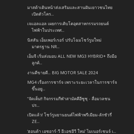
มาสด้าเดินหน้าส่งเสริมและสานฝันเยาวชนไทย
เปิดตัวโคร...
เจแอลแอล เผยการเติบโตอุตสาหกรรมรถยนต์
ไฟฟ้าในประเทศ...
นิสสัน เอ็มเพอร์เรอร์ ปรับโฉมโชว์รูมใหม่
มาตรฐาน NR...
เอ็มจี เริ่มส่งมอบ ALL NEW MG3 HYBRID+ ถึงมือ
ลูกค้...
งานดีขายดี... BIG MOTOR SALE 2024
MG4 เรื่องการชาร์จ เพราะระยะเวลาในการชาร์จ
ขึ้นอยู...
“จัดเต็ม!! กิจกรรมกีฬาสามัคคีอีซูซุ - สื่อมวลชน
ปร...
เปิดแล้ว! โชว์รูมยานยนต์ไฟฟ้าพรีเมียม-ลักชัวรี่
ZE...
‘ฮอนด้า เอชอาร์-วี อี:เอชอีวี ใหม่’ ไมเนอร์เชนจ์ เ...