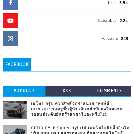
3.5k
Likes
2.8k
Subscribes
849
Followers
FACEBOOK
POPULAR
XXX
COMMENTS
เมโทร กรุ๊ป คว้าสิทธิ์จัดจำหน่าย “หงษ์ฉี :
HONGQI” รถหรูชั้นผู้นำ เดินหน้าปักธงในตลาด
รถยนต์ระดับอัลตร้าลักชัวรีและพรีเมียม
GEELY EM-P Super Hybrid เทคโนโลยีปลั๊กอินไฮ
บริด แบบ AWD สมรรถนะสูง ที่ผสานเทคโนโลยี