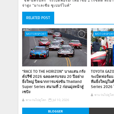
"ชิพ-นครินทร์" ระเบิดฟอร์ม! เหมาชัย 2 เรซติด ทะยาน
จ่าฝูง "มาเลเซีย ซูเปอร์ไบค์"
RELATED POST
MOTORSPORT
MOTORSPOR
“RACE TO THE HORIZON” บางแสน กรัง
TOYOTA GAZO
ด์ปรีซ์ 2026 ฉลองครบรอบ 20 ปีอย่าง
ระเบิดฟอร์มแ
ยิ่งใหญ่ ปิดฉากการแข่งขัน Thailand
ทีมยิ่งใหญ่ใน
Super Series สนามที่ 2 ก่อนมุ่งหน้าสู่
Series 2026 
เซปัง
พาแว่นไปดูโล
พาแว่นไปดูโลก
Jul 10, 2026
BLOGGER