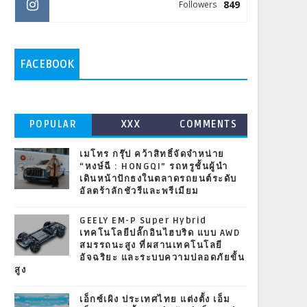
849
Followers
FACEBOOK
POPULAR
XXX
COMMENTS
เมโทร กรุ๊ป คว้าสิทธิ์จัดจำหน่าย
“หงษ์ฉี : HONGQI” รถหรูชั้นผู้นำ
เดินหน้าปักธงในตลาดรถยนต์ระดับ
อัลตร้าลักชัวรีและพรีเมียม
GEELY EM-P Super Hybrid
เทคโนโลยีปลั๊กอินไฮบริด แบบ AWD
สมรรถนะสูง ที่ผสานเทคโนโลยี
อัจฉริยะ และระบบความปลอดภัยขั้น
สูง
เอ็กซ์เผิง ประเทศไทย แต่งตั้ง เอ็ม