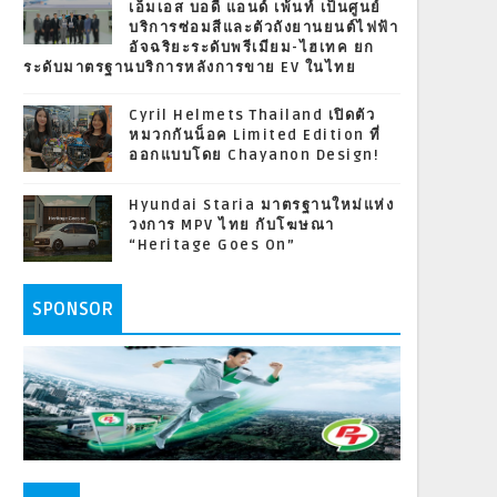
เอ็มเอส บอดี้ แอนด์ เพ้นท์ เป็นศูนย์
บริการซ่อมสีและตัวถังยานยนต์ไฟฟ้า
อัจฉริยะระดับพรีเมียม-ไฮเทค ยก
ระดับมาตรฐานบริการหลังการขาย EV ในไทย
Cyril Helmets Thailand เปิดตัว
หมวกกันน็อค Limited Edition ที่
ออกแบบโดย Chayanon Design!
Hyundai Staria มาตรฐานใหม่แห่ง
วงการ MPV ไทย กับโฆษณา
“Heritage Goes On”
SPONSOR