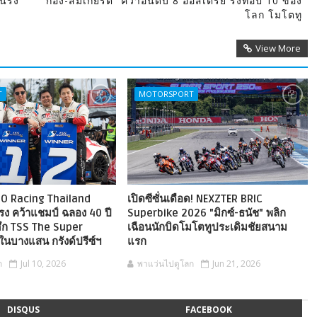
รั้ง
“ก้อง-สมเกียรติ” คว้าอันดับ 8 ออสเตรีย รั้งท็อป 10 ของ
โลก โมโตทู
View More
T
MOTORSPORT
O Racing Thailand
เปิดซีซั่นเดือด! NEXZTER BRIC
รง คว้าแชมป์ ฉลอง 40 ปี
Superbike 2026 "มิกซ์-ธนัช" พลิก
ศึก TSS The Super
เฉือนนักบิดโมโตทูประเดิมชัยสนาม
ในบางแสน กรังด์ปรีซ์ฯ
แรก
ก
Jul 10, 2026
พาแว่นไปดูโลก
Jun 21, 2026
DISQUS
FACEBOOK