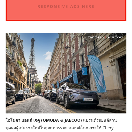
RESPONSIVE ADS HERE
โอโมดา แอนด์ เจคู (OMODA & JAECOO)
แบรนด์รถยนต์ส่วน
บุคคลผู้เล่นรายใหม่ในอุตสหกรรมยานยนต์โลก ภายใต้ Chery