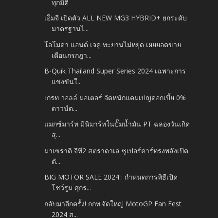
ทุกมิติ
เอ็มจี เปิดตัว ALL NEW MG3 HYBRID+ ยกระดับ
มาตรฐานไ...
โอโมดา แอนด์ เจคู ทะยานไม่หยุด เผยยอดขาย
เดือนกรกฎา...
B-Quik Thailand Super Series 2024 เฉพาะการ
แข่งขันใ...
เกรท วอลล์ มอเตอร์ จัดหนักแคมเปญดอกเบี้ย 0%
ดาวน์ต...
แมกซ์มาร์ท มินิมาร์ทในปั๊มน้ำมัน PT ฉลองวันเกิด
สุ...
มาเซราติ จีที2 สตราดาเล่ ซูเปอร์คาร์ทรงพลังเปิด
ตั...
BIG MOTOR SALE 2024 : กำหนดการพิธีเปิด
โชว์รูม ศุกร...
กลับมาอีกครั้ง! กกท.จัดใหญ่ MotoGP Fan Fest
2024 ส...