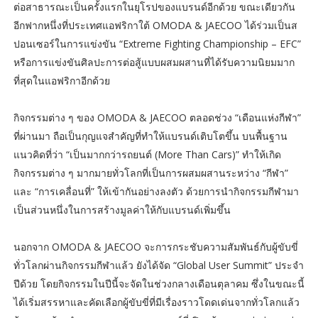
ต่อสาธารณะเป็นครั้งแรกในยุโรปของแบรนด์อีกด้วย ขณะเดียวกัน
อีกฟากหนึ่งที่ประเทศแอฟริกาใต้ OMODA & JAECOO ได้ร่วมเป็นส
ปอนเซอร์ในการแข่งขัน “Extreme Fighting Championship – EFC”
หรือการแข่งขันศิลปะการต่อสู้แบบผสมผสานที่ได้รับความนิยมมาก
ที่สุดในแอฟริกาอีกด้วย
กิจกรรมต่าง ๆ ของ OMODA & JAECOO ตลอดช่วง “เดือนแห่งกีฬา”
ที่ผ่านมา ถือเป็นกุญแจสำคัญที่ทำให้แบรนด์เติบโตขึ้น บนพื้นฐาน
แนวคิดที่ว่า “เป็นมากกว่ารถยนต์ (More Than Cars)” ทำให้เกิด
กิจกรรมต่าง ๆ มากมายทั่วโลกที่เป็นการผสมผสานระหว่าง “กีฬา”
และ “การเคลื่อนที่” ให้เข้ากันอย่างลงตัว ด้วยการนำกิจกรรมกีฬามา
เป็นส่วนหนึ่งในการสร้างมูลค่าให้กับแบรนด์เพิ่มขึ้น
นอกจาก OMODA & JAECOO จะการกระชับความสัมพันธ์กับผู้ขับขี่
ทั่วโลกผ่านกิจกรรมกีฬาแล้ว ยังได้จัด “Global User Summit” ประจำ
ปีด้วย โดยกิจกรรมในปีนี้จะจัดในช่วงกลางเดือนตุลาคม ซึ่งในขณะนี้
ได้เริ่มสรรหาและคัดเลือกผู้ขับขี่ที่มีเรื่องราวโดดเด่นจากทั่วโลกแล้ว