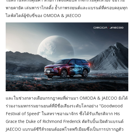
พายคายัค เล่นพาราไกลดิ้ง ย้ำภาพรถยนต์และแบรนด์ที่ครอบคลุมทุก
ไลฟ์สไตล์ผู้ขับขี่ของ OMODA & JAECOO
และในช่วงกลางเดือนกรกฎาคมที่ผ่านมา OMODA & JAECOO ยังได้
ร่วมงานมหกรรมยานยนต์ที่มีชื่อเสียงระดับโลกอย่าง “Goodwood
Festival of Speed” ​​ในสหราชอาณาจักร ซึ่งได้รับเกียรติจาก His
Grace the Duke of Richmond Frederick ตัดริบบิ้นเปิดตัวแบรนด์
JAECOO แบรนด์ซีรีส์รถยนต์ออฟโรดพรีเมียมซึ่งเป็นการปรากฏตัว