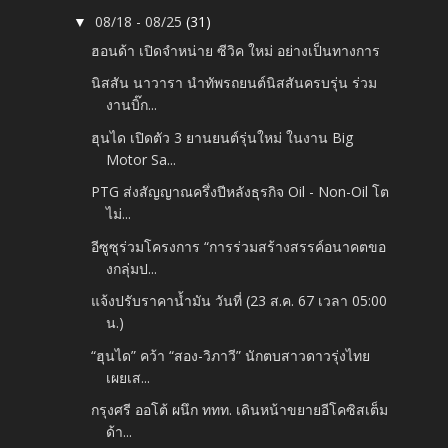
08/18 - 08/25
(31)
▼
ฮอนด้า เปิดจำหน่าย ซีวิค ใหม่ อย่างเป็นทางการ
นิสสัน นาวารา นำทัพรถยนต์นิสสันครบรุ่น ร่วม
งานบิ๊ก...
ฮุนได เปิดตัว 3 ยานยนต์รุ่นใหม่ ในงาน Big
Motor Sa...
PTG ส่งสัญญาณครึ่งปีหลังธุรกิจ Oil - Non-Oil โต
ไม่...
อีซูซุร่วมโครงการ “การร่วมสร้างสรรค์อนาคตขอ
งกลุ่มป...
แจ้งปรับราคาน้ำมัน วันที่ (23 ส.ค. 67 เวลา 05:00
น.)
“ฮุนได” คว้า “สอง-วิภาวี” นักตบสาวดาวรุ่งไทย
เผยเส...
กรุงศรี ออโต้ ผนึก ททท. เดินหน้าขยายอีโคซิสเต็ม
ด้า...