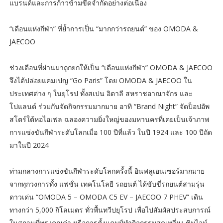
แบรนด์และการก้าวข้ามขีดจำกัดอย่างต่อเนื่อง
“เดือนแห่งกีฬา” ที่ย้ำการเป็น “มากกว่ารถยนต์” ของ OMODA &
JAECOO
ช่วงเดือนที่ผ่านมาถูกยกให้เป็น “เดือนแห่งกีฬา” OMODA & JAECOO
จึงได้ปล่อยแคมเปญ “Go Paris” โดย OMODA & JAECOO ใน
ประเทศต่าง ๆ ในยุโรป ทั้งสเปน อิตาลี สหราชอาณาจักร และ
โปแลนด์ ร่วมกันจัดกิจกรรมมากมาย อาทิ “Brand Night” จัดป็อปอัพ
สโตร์ใต้หอไอเฟล ฉลองความยิ่งใหญ่ของมหานครที่เคยเป็นเจ้าภาพ
การแข่งขันกีฬาระดับโลกเมื่อ 100 ปีที่แล้ว ในปี 1924 และ 100 ปีถัด
มาในปี 2024
ท่ามกลางการแข่งขันกีฬาระดับโลกครั้งนี้ อินฟลูเอนเซอร์มากมาย
จากทุกวงการทั้ง แฟชั่น เทคโนโลยี รถยนต์ ได้ขับขี่รถยนต์สามรุ่น
ดาวเด่น “OMODA 5 – OMODA C5 EV – JAECOO 7 PHEV” เดิน
ทางกว่า 5,000 กิโลเมตร ทั่วพื้นทวีปยุโรป เพื่อไปสัมผัสประสบการณ์
ในสถานที่ทรงคุณค่า หรือการตั้งแคมป์ทำกิจกรรมสุดเหวี่ยง ชิมไวน์