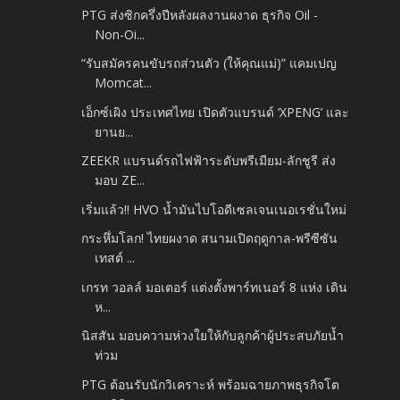
PTG ส่งซิกครึ่งปีหลังผลงานผงาด ธุรกิจ Oil -
Non-Oi...
“รับสมัครคนขับรถส่วนตัว (ให้คุณแม่)” แคมเปญ
Momcat...
เอ็กซ์เผิง ประเทศไทย เปิดตัวแบรนด์ ‘XPENG’ และ
ยานย...
ZEEKR แบรนด์รถไฟฟ้าระดับพรีเมียม-ลักชูรี ส่ง
มอบ ZE...
เริ่มแล้ว!! HVO น้ำมันไบโอดีเซลเจนเนอเรชั่นใหม่
กระหึ่มโลก! ไทยผงาด สนามเปิดฤดูกาล-พรีซีซัน
เทสต์ ...
เกรท วอลล์ มอเตอร์ แต่งตั้งพาร์ทเนอร์ 8 แห่ง เดิน
ห...
นิสสัน มอบความห่วงใยให้กับลูกค้าผู้ประสบภัยน้ำ
ท่วม
PTG ต้อนรับนักวิเคราะห์ พร้อมฉายภาพธุรกิจโต