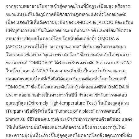
จากความพยายามในการเข้าสู่ตลาดยุโรปที่มีกฎระเบียบสูง หรือการ
ขยายแบรนด์ไปยังภูมิภาคที่มีศักยภาพสูงหลายแห่งทั่วโลกอย่างต่อ
เนื่อง แสดงให้เห็นถึงความมุ่งมั่นของ OMODA & JAECOO ที่จะพร้อม
เผชิญกับการแข่งขันในตลาดยานยนต์นานาชาติ และพร้อมให้ตรวจ
สอบอย่างเปิดเผยในตลาดโลก โดยนับตั้งแต่ก่อตั้ง OMODA &
JAECOO แบรนด์ได้ใช้ “มาตรฐานสากล” ที่เข้มงวดในการผลิตมา
โดยตลอดเพื่อสร้าง “คุณภาพระดับโลก” ซึ่งรถยนต์ระดับโลกรุ่นแรก
ของแบรนด์ “OMODA 5” ได้รับการรับรองระดับ 5 ดาวจาก E-NCAP
ในยุโรป และ A-NCAP ในออสเตรเลีย ซึ่งเป็นสองใบรับรองความ
ปลอดภัยรถยนต์ใหม่ที่เชื่อถือได้และเข้มงวดที่สุดทั่วโลก ในขณะที่
“OMODA 7” ซึ่งเป็นโมเดลระดับโลกรุ่นที่สองของซีรีส์ OMODA ที่
ประกาศออกมาอย่างเป็นทางการในปีนี้ กำลังจะเข้ารับการทดสอบ
อุณหภูมิสูง (Extremely High-temperature Test) ในเมืองถูหลู่ฟาน
(Turpan) หรือที่รู้จักในชื่อ “Furnace of a place” การทดสอบนี้
Shawn Xu ซีอีโอของแบรนด์ จะเข้าร่วมการทดสอบด้วยตัวเอง แสดง
ให้เห็นถึงความมั่นใจของแบรนด์ต่อความแข็งแกร่งของรถรุ่นใหม่
และความมุ่งมั่นที่จะก้าวขึ้นสู่จุดสูงสุดในตลาดโลกด้วยคุณภาพที่เต็ม