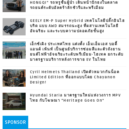
HONGQI” รถหรูชั้นผู้นำ เดินหน้าปักธงในตลาด
รถยนต์ระดับอัลตร้าลักชัวรีและพรีเมียม
GEELY EM-P Super Hybrid เทคโนโลยีปลั๊กอินไฮ
บริด แบบ AWD สมรรถนะสูง ที่ผสานเทคโนโลยี
อัจฉริยะ และระบบความปลอดภัยขั้นสูง
เอ็กซ์เผิง ประเทศไทย แต่งตั้ง เอ็มเอ็มเอส บอดี้
แอนด์ เพ้นท์ เป็นศูนย์บริการซ่อมสีและตัวถังยาน
ยนต์ไฟฟ้าอัจฉริยะระดับพรีเมียม-ไฮเทค ยกระดับ
มาตรฐานบริการหลังการขาย EV ในไทย
Cyril Helmets Thailand เปิดตัวหมวกกันน็อค
Limited Edition ที่ออกแบบโดย Chayanon
Design!
Hyundai Staria มาตรฐานใหม่แห่งวงการ MPV
ไทย กับโฆษณา “Heritage Goes On”
SPONSOR