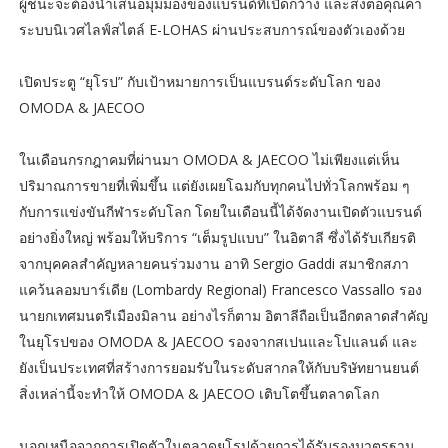
ผู้ชนะจะต้องนำเสนอมุมมองของแบรนด์ที่เปิดกว้าง และส่งต่อคุณค่า
ระบบนิเวศไลฟ์สไตล์ E-LOHAS ผ่านประสบการณ์ของตัวเองด้วย
เปิดประตู “ยุโรป” กับเป้าหมายการเป็นแบรนด์ระดับโลก ของ
OMODA & JAECOO
ในเดือนกรกฎาคมที่ผ่านมา OMODA & JAECOO ไม่เพียงแต่เห็น
ปริมาณการขายที่เพิ่มขึ้น แต่ยังเผยโฉมกับทุกคนไปทั่วโลกพร้อม ๆ
กับการแข่งขันกีฬาระดับโลก โดยในเดือนนี้ได้จัดงานเปิดตัวแบรนด์
อย่างยิ่งใหญ่ พร้อมให้บริการ “เต็มรูปแบบ” ในอิตาลี ซึ่งได้รับเกียรติ
จากบุคคลสำคัญหลายคนร่วมงาน อาทิ Sergio Gaddi สมาชิกสภา
แคว้นลอมบาร์เดีย (Lombardy Regional) Francesco Vassallo รอง
นายกเทศมนตรีเมืองมิลาน อย่างไรก็ตาม อิตาลีถือเป็นอีกตลาดสำคัญ
ในยุโรปของ OMODA & JAECOO รองจากสเปนและโปแลนด์ และ
ยังเป็นประเทศที่สร้างการยอมรับในระดับสากลให้กับบริษัทยานยนต์
สิ่งเหล่านี้จะทำให้ OMODA & JAECOO เติบโตขึ้นตลาดโลก
นอกเหนือจากการเปิดตัวในตลาดยุโรปด้วยการได้รับรองมาตรฐาน