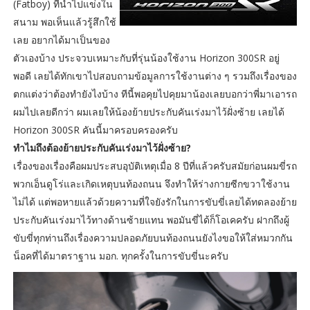
(Fatboy) ที่นำไปแข่งใน
สนาม พอเห็นแล้วรู้สึกใช้
เลย อยากได้มาเป็นของ
ตัวเองบ้าง ประจวบเหมาะกับที่รุ่นน้องใช้งาน Horizon 300SR อยู่
พอดี เลยได้ทักเขาไปสอบถามข้อมูลการใช้งานต่าง ๆ รวมถึงเรื่องของ
ตกแต่งว่าต้องทำยังไงบ้าง ทีนี้พอคุยไปคุยมาน้องเลยบอกว่าพี่มาเอารถ
ผมไปเลยดีกว่า ผมเลยให้น้องย้ายประกับคันเร่งมาไว้ฝั่งซ้าย เลยได้
Horizon 300SR คันนี้มาครอบครองครับ
ทำไมถึงต้องย้ายประกับคันเร่งมาไว้ฝั่งซ้าย?
เรื่องของเรื่องคือผมประสบอุบัติเหตุเมื่อ 8 ปีที่แล้วครับสมัยก่อนผมขี่รถ
พวกเอ็นดูโร่และเกิดเหตุบนท้องถนน จึงทำให้ร่างกายซีกขวาใช้งาน
ไม่ได้ แต่พอหายแล้วด้วยความที่ใจยังรักในการขับขี่เลยได้ทดลองย้าย
ประกับคันเร่งมาไว้ทางด้านซ้ายแทน พอมันขี่ได้ก็โอเคครับ ฝากถึงผู้
ขับขี่ทุกท่านถึงเรื่องความปลอดภัยบนท้องถนนยังไงขอให้ใส่หมวกกัน
น็อคที่ได้มาตราฐาน มอก. ทุกครั้งในการขับขี่นะครับ