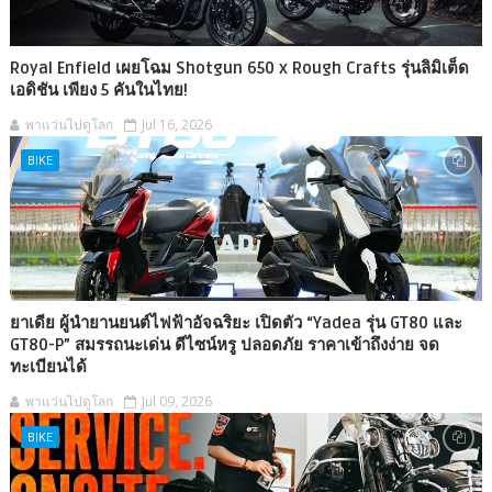
Royal Enfield เผยโฉม Shotgun 650 x Rough Crafts รุ่นลิมิเต็ด
เอดิชัน เพียง 5 คันในไทย!
พาแว่นไปดูโลก
Jul 16, 2026
BIKE
ยาเดีย ผู้นำยานยนต์ไฟฟ้าอัจฉริยะ เปิดตัว “Yadea รุ่น GT80 และ
GT80-P” สมรรถนะเด่น ดีไซน์หรู ปลอดภัย ราคาเข้าถึงง่าย จด
ทะเบียนได้
พาแว่นไปดูโลก
Jul 09, 2026
BIKE