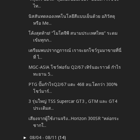
ไท...
นิสสันทดลองเทคโนโลยีสีแบบเย็นด้วย อภิวัสดุ
หรือ Me...
โค้งสุดท้าย! “โมโตจีพี สนามประเทศไทย” ระดม
เข้มทุกภ...
เตรียมพบปรากฏการณ์ เราจะยกโชว์รูมมาขายที่นี่
ที่ ไ...
MGC-ASIA โชว์ฟอร์ม Q2/67 เทิร์นอะราวด์ กำไร
ทะยาน 5...
PTG ปั๊มกำไรQ2/67 แตะ 468 ลบ.โตกว่า 300%
โชว์มาร์...
3 รุ่นใหญ่ TSS Supercar GT3 , GTM และ GT4
ประเดิมส...
เสียงจากผู้ใช้งานจริง...Horizon 300SR “หล่อกระ
ชากใ...
08/04 - 08/11
(14)
►