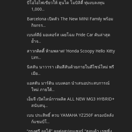
บีโอไอไฟเขียวให้ ฮุนได โมบิลิตี้ ทุ่มงบลงทุน
1,000...
Barcelona เปิดตัว The New MINI Family พร้อม
กิจกรร...
เบนท์ลีย์ มอเตอร์ส เผยโฉม Pride Car คันล่าสุด
ย้ำจ...
สาวกคิตตี้ ห้ามพลาด! ‘Honda Scoopy Hello Kitty
Lim...
นิสสัน นาวารา เติมสีสันด้วยภายในดีไซน์ใหม่ พรี
เมีย...
แอสตัน มาร์ติน แบงคอก นำเสนอประสบการณ์
ใหม่ ภายใต้...
เอ็มจี เปิดไลน์การผลิต ALL NEW MG3 HYBRID+
สนับสนุ...
เบน ประสิทธิ์ ควบ YAMAHA YZ250F ครองบัลลัง
ก์แชมป์โ...
“กรุงศรี ออโต้” ลุยต่อสปอนเซอร์ “ฮอนด้า เรซซิ่ง