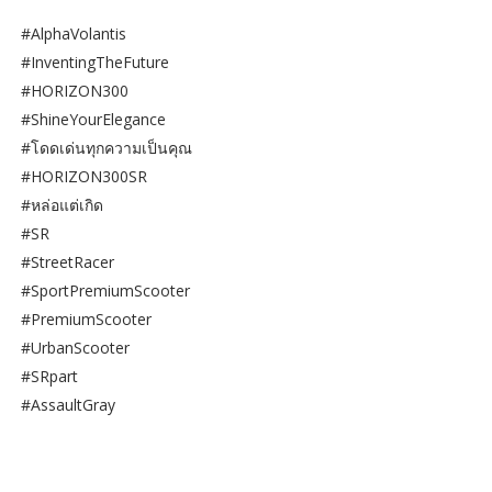
#AlphaVolantis
#InventingTheFuture
#HORIZON300
#ShineYourElegance
#โดดเด่นทุกความเป็นคุณ
#HORIZON300SR
#หล่อแต่เกิด
#SR
#StreetRacer
#SportPremiumScooter
#PremiumScooter
#UrbanScooter
#SRpart
#AssaultGray