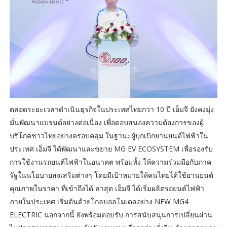
ตลอดระยะเวลาดำเนินธุรกิจในประเทศไทยกว่า 10 ปี เอ็มจี ยังคงมุ่ง
มั่นพัฒนาแบรนด์อย่างต่อเนื่อง เพื่อตอบสนองความต้องการของผู้
บริโภคชาวไทยอย่างครอบคลุม ในฐานะผู้บุกเบิกยานยนต์ไฟฟ้าใน
ประเทศ เอ็มจี ได้พัฒนาและขยาย MG EV ECOSYSTEM เพื่อรองรับ
การใช้งานรถยนต์ไฟฟ้าในอนาคต พร้อมทั้ง ให้ความร่วมมือกับภาค
รัฐในนโยบายส่งเสริมต่างๆ โดยมีเป้าหมายให้คนไทยได้ใช้ยานยนต์
คุณภาพในราคา ที่เข้าถึงได้ ล่าสุด เอ็มจี ได้เริ่มผลิตรถยนต์ไฟฟ้า
ภายในประเทศ เริ่มต้นด้วยโกลบอลโมเดลอย่าง NEW MG4
ELECTRIC นอกจากนี้ ยังพร้อมตอบรับ การสนับสนุนการเปลี่ยนผ่าน