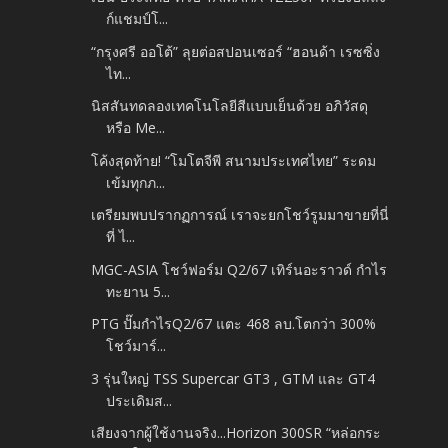
ก์แชมป์โ...
“กรุงศรี ออโต้” ลุยต่อสปอนเซอร์ “ฮอนด้า เรซซิ่ง
ไท...
นิสสันทดลองเทคโนโลยีสีแบบเย็นด้วย อภิวัสดุ
หรือ Me...
โค้งสุดท้าย! “โมโตจีพี สนามประเทศไทย” ระดม
เข้มทุกภ...
เตรียมพบปรากฏการณ์ เราจะยกโชว์รูมมาขายที่นี่
ที่ ไ...
MGC-ASIA โชว์ฟอร์ม Q2/67 เทิร์นอะราวด์ กำไร
ทะยาน 5...
PTG ปั๊มกำไรQ2/67 แตะ 468 ลบ.โตกว่า 300%
โชว์มาร์...
3 รุ่นใหญ่ TSS Supercar GT3 , GTM และ GT4
ประเดิมส...
เสียงจากผู้ใช้งานจริง...Horizon 300SR “หล่อกระ