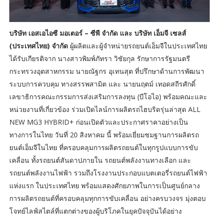
บริษัท เอสเอไอซี มอเตอร์ – ซีพี จำกัด และ บริษัท เอ็มจี เซลส์
(ประเทศไทย) จำกัด
ผู้ผลิตและผู้จำหน่ายรถยนต์เอ็มจีในประเทศไทย
ได้รับเกียรติจาก นางสาวพิมพ์ภัทรา วิชัยกุล รักษาการรัฐมนตรี
กระทรวงอุตสาหกรรม นายณัฐกร อุเทนสุต ที่ปรึกษาด้านการพัฒนา
ระบบการควบคุม ทางสรรพสามิต และ นายนฤตม์ เทอดสถีรศักดิ์
เลขาธิการคณะกรรมการส่งเสริมการลงทุน (บีโอไอ) พร้อมคณะและ
หน่วยงานที่เกี่ยวข้อง ร่วมเปิดไลน์การผลิตรถไฮบริดรุ่นล่าสุด ALL
NEW MG3 HYBRID+ ก่อนเปิดตัวและประกาศราคาอย่างเป็น
ทางการในไทย วันที่ 20 สิงหาคม นี้ พร้อมเยี่ยมชมฐานการผลิตรถ
ยนต์เอ็มจีในไทย ที่ครอบคลุมการผลิตรถยนต์ในทุกรูปแบบการขับ
เคลื่อน ทั้งรถยนต์สันดาปภายใน รถยนต์พลังงานทางเลือก และ
รถยนต์พลังงานไฟฟ้า รวมถึงโรงงานประกอบแบตเตอรี่รถยนต์ไฟฟ้า
แห่งแรก ในประเทศไทย พร้อมแสดงศักยภาพในการเป็นศูนย์กลาง
การผลิตรถยนต์ที่ครอบคลุมทุกการขับเคลื่อน อย่างครบวงจร มุ่งตอบ
โจทย์ไลฟ์สไตล์ที่แตกต่างของผู้บริโภคในยุคปัจจุบันได้อย่าง