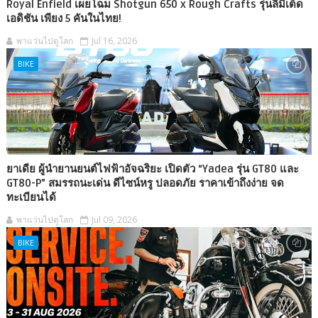
Royal Enfield เผยโฉม Shotgun 650 x Rough Crafts รุ่นลิมิเต็ด
เอดิชัน เพียง 5 คันในไทย!
พาแว่นไปดูโลก
Jul 16, 2026
BIKE
ยาเดีย ผู้นำยานยนต์ไฟฟ้าอัจฉริยะ เปิดตัว “Yadea รุ่น GT80 และ
GT80-P” สมรรถนะเด่น ดีไซน์หรู ปลอดภัย ราคาเข้าถึงง่าย จด
ทะเบียนได้
พาแว่นไปดูโลก
Jul 09, 2026
BIKE