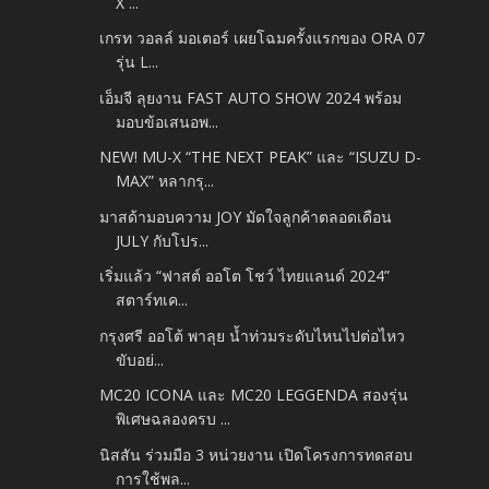
X ...
เกรท วอลล์ มอเตอร์ เผยโฉมครั้งแรกของ ORA 07
รุ่น L...
เอ็มจี ลุยงาน FAST AUTO SHOW 2024 พร้อม
มอบข้อเสนอพ...
NEW! MU-X “THE NEXT PEAK” และ “ISUZU D-
MAX” หลากรุ...
มาสด้ามอบความ JOY มัดใจลูกค้าตลอดเดือน
JULY กับโปร...
เริ่มแล้ว “ฟาสต์ ออโต โชว์ ไทยแลนด์ 2024”
สตาร์ทเค...
กรุงศรี ออโต้ พาลุย น้ำท่วมระดับไหนไปต่อไหว
ขับอย่...
MC20 ICONA และ MC20 LEGGENDA สองรุ่น
พิเศษฉลองครบ ...
นิสสัน ร่วมมือ 3 หน่วยงาน เปิดโครงการทดสอบ
การใช้พล...