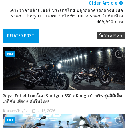
Older Article
เคาะราคาแล้ว! เชอรี ประเทศไทย ปลุกตลาดรถกลางปี เปิด
ราคา “Chery Q” แฮตช์แบ็กไฟฟ้า 100% ราคาเริ่มต้นเพียง
469,900 บาท
View More
RELATED POST
BIKE
Royal Enfield เผยโฉม Shotgun 650 x Rough Crafts รุ่นลิมิเต็ด
เอดิชัน เพียง 5 คันในไทย!
พาแว่นไปดูโลก
Jul 16, 2026
BIKE