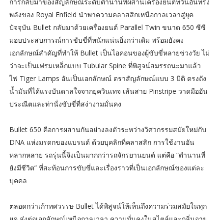
การกลับมาของสัญลักษณ์ระดับตำนานที่ผสานเครื่องยนต์ทวินอันทรง
พลังของ Royal Enfield นำพาความคลาสสิกเหนือกาลเวลาสู่ยุค
ปัจจุบัน Bullet กลับมาด้วยเครื่องยนต์ Parallel Twin ขนาด 650 ซีซี
มอบประสบการณ์การขับขี่ที่หนักแน่นยิ่งกว่าเดิม พร้อมยังคง
เอกลักษณ์สำคัญที่ทำให้ Bullet เป็นไอคอนของผู้ขับขี่หลายช่วงวัย ไม่
ว่าจะเป็นเฟรมเหล็กแบบ Tubular Spine ที่พิสูจน์สมรรถนะมาแล้ว
ไฟ Tiger Lamps อันเป็นเอกลักษณ์ ตราสัญลักษณ์แบบ 3 มิติ ตรงถัง
น้ำมันที่ได้แรงบันดาลใจจากยุควินเทจ เส้นสาย Pinstripe วาดมืออัน
ประณีตและท่านั่งขับขี่ที่สง่างามมั่นคง
Bullet 650 คือการผสานกันอย่างลงตัวระหว่างวิศวกรรมสมัยใหม่กับ
DNA แห่งมรดกของแบรนด์ ด้วยบุคลิกที่คลาสสิก การใช้งานอัน
หลากหลาย รถรุ่นนี้จึงเป็นมากกว่ารถจักรยานยนต์ แต่คือ “ตำนานที่
ยังมีชีวิต” ที่สะท้อนการขับขี่และเรื่องราวที่เป็นเอกลักษณ์ของแต่ละ
บุคคล
ตลอดกว่าเก้าทศวรรษ Bullet ได้พิสูจน์ให้เห็นถึงความร่วมสมัยในทุก
ยุค ส่งต่อเอกลักษณ์เหนือกาลเวลา ความมั่นคงในสไตล์และกลิ่นอาย