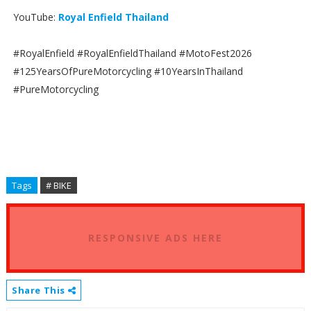
YouTube:
Royal Enfield Thailand
#RoyalEnfield #RoyalEnfieldThailand #MotoFest2026
#125YearsOfPureMotorcycling #10YearsInThailand
#PureMotorcycling
Tags
# BIKE
RESPONSIVE ADS HERE
Share This