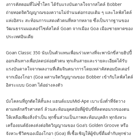
งการคัสตอมที่ไม่ซ้ำใคร ได้รับแรงบันดาลใจจากสไตล์ Bobber
ถ่ายทอดจิตวิญญาณของความไม่จำนนต่อกรอบเดิม ๆ และไลฟ์สไตล์
แห่งอิสระ สะท้อนการแสดงตัวตนที่หลากหลาย ซึ่งเป็นรากฐานของ
วัฒนธรรมมอเตอร์ไซค์สไตล์ Goan จากเมือง Goa เมืองชายหาดของ
ประเทศอินเดีย
Goan Classic 350 นับเป็นตัวแทนเพื่อนร่วมทางที่จะพานักขี่สายฮิปปี้
ออกเดินทางเพื่อปลดปล่อยตัวตน ทุกเส้นสายและรายละเอียดได้รับ
แรงบันดาลใจจากผลงานที่เติมจินตนาการโดยเหล่าคัสตอมบิลเดอร์
จากเมืองโกอา (Goa ผสานจิตวิญญาณของ Bobber เข้ากับไลฟ์สไตล์
อิสระแบบ Goan ได้อย่างลงตัว
บังโคลนที่ถูกตัดให้สั้นลง แฮนด์แบบMid-Ape เบาะนั่งต่ำที่จัดวาง
ตามหลักสรีรศาสตร์ ล้วนสะท้อนยุคสมัยที่ผู้ขับขี่ที่ลดทอนรถของตน
ให้เหลือเพียงสิ่งจำเป็น ทุกชิ้นส่วนเป็นภาพสะท้อนบุคลิก ทุกจังหวะ
เครื่องยนต์ยังคงส่งต่อจิตวิญญาณของ Goa’s Golden Groove หรือ
จังหวะชีวิตของเมืองโกอา (Goa) ที่เชื้อเชิญให้ผู้ขับขี่ดื่มด่ำกับทุกช่วง