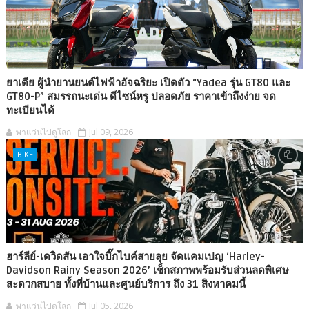
ยาเดีย ผู้นำยานยนต์ไฟฟ้าอัจฉริยะ เปิดตัว “Yadea รุ่น GT80 และ
GT80-P” สมรรถนะเด่น ดีไซน์หรู ปลอดภัย ราคาเข้าถึงง่าย จด
ทะเบียนได้
พาแว่นไปดูโลก
Jul 09, 2026
BIKE
ฮาร์ลีย์-เดวิดสัน เอาใจบิ๊กไบค์สายลุย จัดแคมเปญ ‘Harley-
Davidson Rainy Season 2026’ เช็กสภาพพร้อมรับส่วนลดพิเศษ
สะดวกสบาย ทั้งที่บ้านและศูนย์บริการ ถึง 31 สิงหาคมนี้
พาแว่นไปดูโลก
Jul 05, 2026