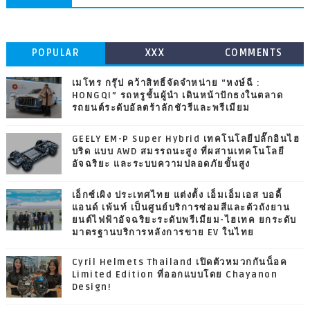
POPULAR
XXX
COMMENTS
เมโทร กรุ๊ป คว้าสิทธิ์จัดจำหน่าย “หงษ์ฉี :
HONGQI” รถหรูชั้นผู้นำ เดินหน้าปักธงในตลาด
รถยนต์ระดับอัลตร้าลักชัวรีและพรีเมียม
GEELY EM-P Super Hybrid เทคโนโลยีปลั๊กอินไฮ
บริด แบบ AWD สมรรถนะสูง ที่ผสานเทคโนโลยี
อัจฉริยะ และระบบความปลอดภัยขั้นสูง
เอ็กซ์เผิง ประเทศไทย แต่งตั้ง เอ็มเอ็มเอส บอดี้
แอนด์ เพ้นท์ เป็นศูนย์บริการซ่อมสีและตัวถังยาน
ยนต์ไฟฟ้าอัจฉริยะระดับพรีเมียม-ไฮเทค ยกระดับ
มาตรฐานบริการหลังการขาย EV ในไทย
Cyril Helmets Thailand เปิดตัวหมวกกันน็อค
Limited Edition ที่ออกแบบโดย Chayanon
Design!