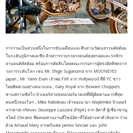
การร่วมเป็นส่วนหนึ่งในการขับเคลื่อนและสืบสานวัฒนธรรมคัสต้อม
ในระดับภูมิภาคเอเชีย ด้วยการรวบรวมรถยนต์ฮอทรอดและรถจักร
ยานยนต์คัสต้อม พร้อมการตัดสินโดยคณะกรรมการผู้ทรงอิทธิพลจาก
วงการระดับโลก เช่น Mr. Shige Suganuma จาก MOONEYES
Japan , Mr. Yaniv Evan เจ้าพ่อ FXR จาก Hollywood ที่มี FC ชาว
ไทยติดตามอย่างหนาแน่น , Gary Royal จาก Beware Choppers
ซานฟรานซิสโก บิวเดอร์สายชอปเปอร์มาดเท่ที่มีผู้ติดตามมากที่สุด
คนหนึ่งของโลก , Mike Rabideau เจ้าของฉายา Majikmike บิวเดอร์
จากลาสเวกัสและ Giuseppe Lazzara (Pepe) จาก อิตาลี ผู้เชี่ยวชาญ
สไตล์ Chicano ที่ผสมผสานงานดีไซน์อิตาลีได้อย่างหาตัวจับยาก ร่วม
ด้วย Arnaud Mary จากฝรั่งเศส James Sinclair และ John
Maragozidis จากออสเตรเลีย และผู้นำวงการจากเครือข่ายคัสต้อ