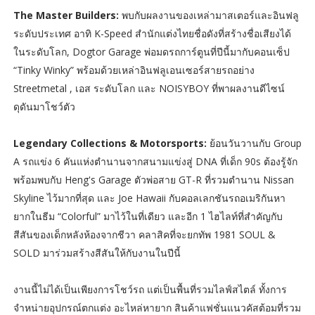
The Master Builders:
พบกับผลงานของเหล่ามาสเตอร์และอินฟลู
ระดับประเทศ อาทิ K-Speed สำนักแต่งไทยชื่อดังที่สร้างชื่อเสียงได้
ในระดับโลก, Dogtor Garage พ่อมดรถการ์ตูนที่ปีนี้มากับคอนเซ็ป
“Tinky Winky” พร้อมด้วยเหล่าอินฟลูเอนเซอร์สายรถอย่าง
Streetmetal , เอส ระดับโลก และ NOISYBOY ที่พาผลงานดีไซน์
ดุดันมาโชว์ตัว
Legendary Collections & Motorsports:
ย้อนวันวานกับ Group
A รถแข่ง 6 คันแห่งตำนานจากสนามแข่งสู่ DNA ที่เด็ก 90s ต้องรู้จัก
พร้อมพบกับ Heng's Garage ตัวพ่อสาย GT-R ที่รวมตำนาน Nissan
Skyline ไว้มากที่สุด และ Joe Hawaii กับคอลเลกชันรถอเมริกันหา
ยากในธีม “Colorful” มาไว้ในที่เดียว และอีก 1 ไฮไลท์ที่สำคัญกับ
สีสันของเด็กหลังห้องจากชีวา คลาสิคที่จะยกทัพ 1981 SOUL &
SOLD มาร่วมสร้างสีสันให้กับงานในปีนี้
งานนี้ไม่ได้เป็นเพียงการโชว์รถ แต่เป็นพื้นที่รวมไลฟ์สไตล์ ทั้งการ
จำหน่ายอุปกรณ์ตกแต่ง อะไหล่หายาก สินค้าแฟชั่นแนวคัสต้อมที่รวม