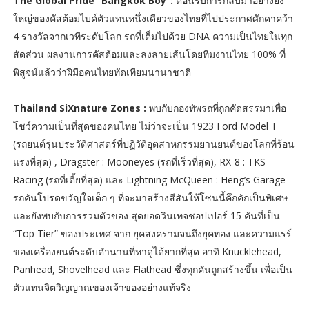
The Global Pride “Bangkok Boy”:
ต้อนรับการกลับมาอย่างยิ่ง
ใหญ่ของคัสต้อมไบค์ตัวแทนหนึ่งเดียวของไทยที่ไปประกาศศักดาคว้า
4 รางวัลจากเวทีระดับโลก รถที่เต็มไปด้วย DNA ความเป็นไทยในทุก
สัดส่วน ผลงานการคัสต้อมและลงลายเส้นโดยทีมงานไทย 100% ที่
พิสูจน์แล้วว่าฝีมือคนไทยทัดเทียมนานาชาติ
Thailand SiXnature Zones :
พบกับกองทัพรถที่ถูกคัดสรรมาเพื่อ
โชว์ความเป็นที่สุดของคนไทย ไม่ว่าจะเป็น 1923 Ford Model T
(รถยนต์รุ่นประวัติศาสตร์ที่ปฏิวัติอุตสาหกรรมยานยนต์ของโลกที่ร้อน
แรงที่สุด) , Dragster : Mooneyes (รถที่เร็วที่สุด), RX-8 : TKS
Racing (รถที่เตี้ยที่สุด) และ Lightning McQueen : Heng’s Garage
รถคันโปรดขวัญใจเด็ก ๆ ที่จะมาสร้างสีสันให้โซนนี้คึกคักเป็นพิเศษ
และยังพบกับการรวมตัวของ สุดยอดวินเทจชอปเปอร์ 15 คันที่เป็น
“Top Tier” ของประเทศ จาก ยุคสงครามจนถึงยุคทอง และความแรร์
ของเครื่องยนต์ระดับตำนานที่หาดูได้ยากที่สุด อาทิ Knucklehead,
Panhead, Shovelhead และ Flathead ซึ่งทุกคันถูกสร้างขึ้น เพื่อเป็น
ตัวแทนจิตวิญญาณของเจ้าของอย่างแท้จริง