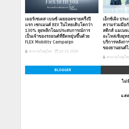
เมอร์เซเดส-เบนซ์ เผยยอดขายครึ่งปี
เอ็กซ์เผิง ปร
แรก เซกเมนต์ BEV ในไทยเติบโตกว่า
ความร่วมมือกั
130% ลุยพลิกโฉมประสบการณ์การ
สติกส์ แมเนจเม
เป็นเจ้าของรถยนต์ที่ยืดหยุ่นขึ้นด้วย
อะไหล่เชิงยุ
FLEX Mobility Campaign
บริการหลังกา
ของยานยนต์ไ
พาแว่นไปดูโลก
Jul 24, 2026
พาแว่นไปดูโล
BLOGGER
ไม่
แสด