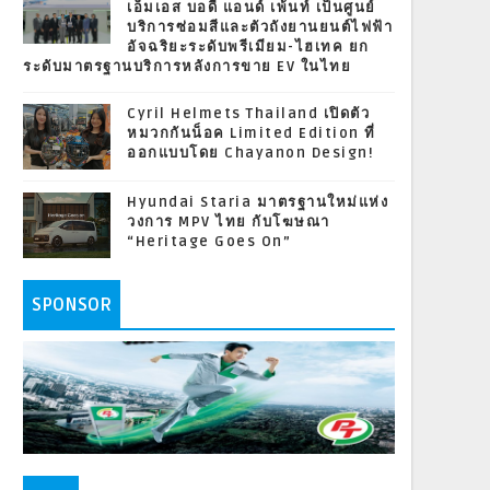
เอ็มเอส บอดี้ แอนด์ เพ้นท์ เป็นศูนย์
บริการซ่อมสีและตัวถังยานยนต์ไฟฟ้า
อัจฉริยะระดับพรีเมียม-ไฮเทค ยก
ระดับมาตรฐานบริการหลังการขาย EV ในไทย
Cyril Helmets Thailand เปิดตัว
หมวกกันน็อค Limited Edition ที่
ออกแบบโดย Chayanon Design!
Hyundai Staria มาตรฐานใหม่แห่ง
วงการ MPV ไทย กับโฆษณา
“Heritage Goes On”
SPONSOR