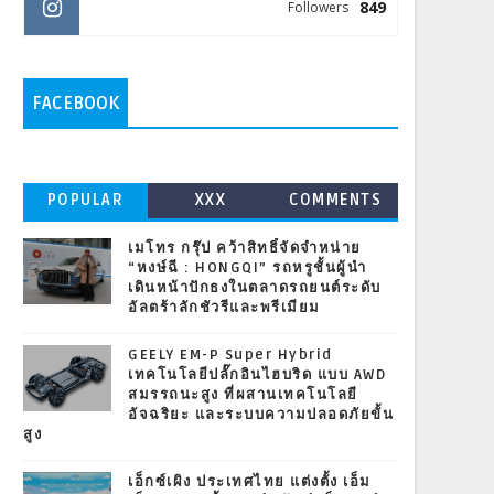
849
Followers
FACEBOOK
POPULAR
XXX
COMMENTS
เมโทร กรุ๊ป คว้าสิทธิ์จัดจำหน่าย
“หงษ์ฉี : HONGQI” รถหรูชั้นผู้นำ
เดินหน้าปักธงในตลาดรถยนต์ระดับ
อัลตร้าลักชัวรีและพรีเมียม
GEELY EM-P Super Hybrid
เทคโนโลยีปลั๊กอินไฮบริด แบบ AWD
สมรรถนะสูง ที่ผสานเทคโนโลยี
อัจฉริยะ และระบบความปลอดภัยขั้น
สูง
เอ็กซ์เผิง ประเทศไทย แต่งตั้ง เอ็ม