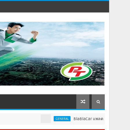
BlaBlaCar แพลตฟอร์มคาร์พูลชั้นนำระดั
GENERAL