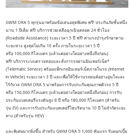
GWM ORA 5
ทุกรุ่นมาพร้อมข้อเสนอสุดพิเศษ ฟรี
!
ประกันภัยชั้นหนึ่ง
นาน 1 ปีเต็ม ฟรี
!
บริการช่วยเหลือฉุกเฉินตลอด
24
ชั่วโมง
(
Roadside Assistance)
ระยะเวลา
5
ปี ฟรี
!
ค่าแรงบำรุงรักษาตาม
ระยะทาง สูงสุดไม่เกิน
10
ครั้ง ภายในระยะเวลา
5
ปี
หรือ
100,000
กิโลเมตร (แล้วแต่อย่างใดอย่างหนึ่งถึงก่
อน)
ฟรี
!
บริการระบบตรวจสอบและสั่
งการรถผ่านอินเทอร์เน็ต*
(
Telematic Service)
พร้อมแพ็กเกจอินเทอร์
เน็ตภายในรถ (
Internet
in Vehicle)
ระยะเวลา
3
ปี
และเพื่
อให้ใช้งานรถยนต์อย่างอุ่
นใจและ
ไร้กังวล
GWM ORA 5
มาพร้อมการรับประกันคุณภาพตัวรถ
5
ปี
หรือ
150,000
กิโลเมตร (แล้วแต่อย่างใดอย่างหนึ่งถึงก่
อน) การรับ
ประกันแบตเตอรี่แรงดันสูง
8
ปี หรือ
180,000
กิโลเมตร (สำหรับ
รุ่น
EV
) และการรับประกันแบตเตอรี่ไฮบริ
ดนาน
10
ปี ไม่จำกัดระยะ
ทาง (สำหรับรุ่น
HEV
)
และพิเศษมากยิ่งขึ้น สำหรับ GWM ORA 5 1,000 คันแรก รับดอกเบี้ย