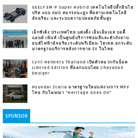
GEELY EM-P Super Hybrid เทคโนโลยีปลั๊กอินไฮ
บริด แบบ AWD สมรรถนะสูง ที่ผสานเทคโนโลยี
อัจฉริยะ และระบบความปลอดภัยขั้นสูง
เอ็กซ์เผิง ประเทศไทย แต่งตั้ง เอ็มเอ็มเอส บอดี้
แอนด์ เพ้นท์ เป็นศูนย์บริการซ่อมสีและตัวถังยาน
ยนต์ไฟฟ้าอัจฉริยะระดับพรีเมียม-ไฮเทค ยกระดับ
มาตรฐานบริการหลังการขาย EV ในไทย
Cyril Helmets Thailand เปิดตัวหมวกกันน็อค
Limited Edition ที่ออกแบบโดย Chayanon
Design!
Hyundai Staria มาตรฐานใหม่แห่งวงการ MPV
ไทย กับโฆษณา “Heritage Goes On”
SPONSOR