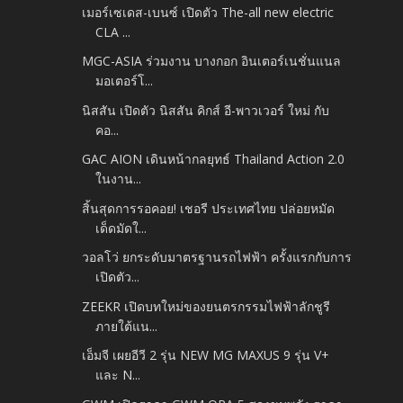
เมอร์เซเดส-เบนซ์ เปิดตัว The-all new electric
CLA ...
MGC-ASIA ร่วมงาน บางกอก อินเตอร์เนชั่นแนล
มอเตอร์โ...
นิสสัน เปิดตัว นิสสัน คิกส์ อี-พาวเวอร์ ใหม่ กับ
คอ...
GAC AION เดินหน้ากลยุทธ์ Thailand Action 2.0
ในงาน...
สิ้นสุดการรอคอย! เชอรี ประเทศไทย ปล่อยหมัด
เด็ดมัดใ...
วอลโว่ ยกระดับมาตรฐานรถไฟฟ้า ครั้งแรกกับการ
เปิดตัว...
ZEEKR เปิดบทใหม่ของยนตรกรรมไฟฟ้าลักชูรี
ภายใต้แน...
เอ็มจี เผยอีวี 2 รุ่น NEW MG MAXUS 9 รุ่น V+
และ N...