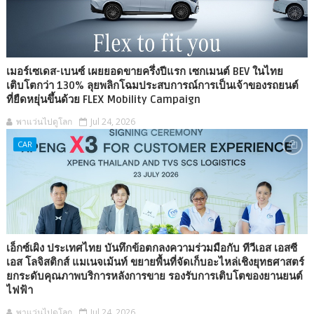
เมอร์เซเดส-เบนซ์ เผยยอดขายครึ่งปีแรก เซกเมนต์ BEV ในไทย
เติบโตกว่า 130% ลุยพลิกโฉมประสบการณ์การเป็นเจ้าของรถยนต์
ที่ยืดหยุ่นขึ้นด้วย FLEX Mobility Campaign
พาแว่นไปดูโลก
Jul 24, 2026
CAR
เอ็กซ์เผิง ประเทศไทย บันทึกข้อตกลงความร่วมมือกับ ทีวีเอส เอสซี
เอส โลจิสติกส์ แมเนจเม้นท์ ขยายพื้นที่จัดเก็บอะไหล่เชิงยุทธศาสตร์
ยกระดับคุณภาพบริการหลังการขาย รองรับการเติบโตของยานยนต์
ไฟฟ้า
พาแว่นไปดูโลก
Jul 24, 2026