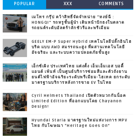
POPULAR
XXX
COMMENTS
เมโทร กรุ๊ป คว้าสิทธิ์จัดจำหน่าย “หงษ์ฉี :
HONGQI” รถหรูชั้นผู้นำ เดินหน้าปักธงในตลาด
รถยนต์ระดับอัลตร้าลักชัวรีและพรีเมียม
GEELY EM-P Super Hybrid เทคโนโลยีปลั๊กอินไฮ
บริด แบบ AWD สมรรถนะสูง ที่ผสานเทคโนโลยี
อัจฉริยะ และระบบความปลอดภัยขั้นสูง
เอ็กซ์เผิง ประเทศไทย แต่งตั้ง เอ็มเอ็มเอส บอดี้
แอนด์ เพ้นท์ เป็นศูนย์บริการซ่อมสีและตัวถังยาน
ยนต์ไฟฟ้าอัจฉริยะระดับพรีเมียม-ไฮเทค ยกระดับ
มาตรฐานบริการหลังการขาย EV ในไทย
Cyril Helmets Thailand เปิดตัวหมวกกันน็อค
Limited Edition ที่ออกแบบโดย Chayanon
Design!
Hyundai Staria มาตรฐานใหม่แห่งวงการ MPV
ไทย กับโฆษณา “Heritage Goes On”