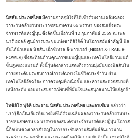
นิสสัน ประเทศไทย
มีความภาคภูมิใจที่ได้เข้าร่วมงานเฉลิมฉลอง
วาระวันคล้ายวันพระราชสมภพครบ 66 พรรษา ของสมเด็จพระ
จักรพรรดิแห่งญี่ปุ่น ซึ่งจัดขึ้นเมื่อวันที่ 12 กุมภาพันธ์ 2569 ณ เพล
นารี ฮอลล์ ศูนย์การประชุมแห่งชาติสิริกิติ์ ในโอกาสอันสำคัญนี้ นิส
สันได้นำเสนอ นิสสัน เอ็กซ์เทรล อี-พาวเวอร์ (Nissan X-TRAIL e-
POWER) ซึ่งสะท้อนด้านคุณภาพแบบญี่ปุ่นและเทคโนโลยียานยนต์
ขั้นสูงของแบรนด์ ทั้งนี้รุ่นดังกล่าวแสดงถึงความมุ่งมั่นของนิสสันใน
การยกระดับประสบการณ์การเดินทางในชีวิตประจำวัน ผ่าน
เทคโนโลยีอัจฉริยะ การควบคุมที่เหนือชั้น และความสะดวกสบายที่
เหนือระดับ มอบประสบการณ์ขับขี่ที่มั่นใจและสนุกสนานให้แก่ลูกค้า
โทชิฮิโร ฟูจิคิ ประธาน นิสสัน ประเทศไทย และอาเซียน
กล่าวว่า
“เรารู้สึกเป็นเกียรติอย่างยิ่งที่ได้ร่วมเฉลิมฉลองวาระวันคล้ายวันพระ
ราชสมภพครบ 66 พรรษาของสมเด็จพระจักรพรรดิแห่งญี่ปุ่น โอกาส
นี้ถือเป็นช่วงเวลาสำคัญในการกระชับความสัมพันธ์อันยาวนาน
ระหว่างประเทศญี่ปุ่นและประเทศไทยให้แน่นแฟ้นยิ่งขึ้น เราภูมิใจที่