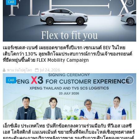
CAR
เมอร์เซเดส-เบนซ์ เผยยอดขายครึ่งปีแรก เซกเมนต์ BEV ในไทย
เติบโตกว่า 130% ลุยพลิกโฉมประสบการณ์การเป็นเจ้าของรถยนต์
ที่ยืดหยุ่นขึ้นด้วย FLEX Mobility Campaign
พาแว่นไปดูโลก
Jul 24, 2026
CAR
เอ็กซ์เผิง ประเทศไทย บันทึกข้อตกลงความร่วมมือกับ ทีวีเอส เอสซี
เอส โลจิสติกส์ แมเนจเม้นท์ ขยายพื้นที่จัดเก็บอะไหล่เชิงยุทธศาสตร์
ยกระดับคุณภาพบริการหลังการขาย รองรับการเติบโตของยานยนต์