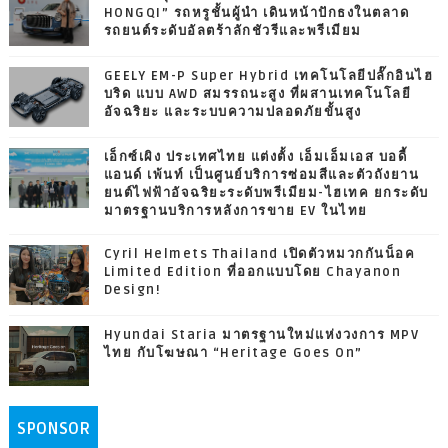
HONGQI” รถหรูชั้นผู้นำ เดินหน้าปักธงในตลาด
รถยนต์ระดับอัลตร้าลักชัวรีและพรีเมียม
GEELY EM-P Super Hybrid เทคโนโลยีปลั๊กอินไฮ
บริด แบบ AWD สมรรถนะสูง ที่ผสานเทคโนโลยี
อัจฉริยะ และระบบความปลอดภัยขั้นสูง
เอ็กซ์เผิง ประเทศไทย แต่งตั้ง เอ็มเอ็มเอส บอดี้
แอนด์ เพ้นท์ เป็นศูนย์บริการซ่อมสีและตัวถังยาน
ยนต์ไฟฟ้าอัจฉริยะระดับพรีเมียม-ไฮเทค ยกระดับ
มาตรฐานบริการหลังการขาย EV ในไทย
Cyril Helmets Thailand เปิดตัวหมวกกันน็อค
Limited Edition ที่ออกแบบโดย Chayanon
Design!
Hyundai Staria มาตรฐานใหม่แห่งวงการ MPV
ไทย กับโฆษณา “Heritage Goes On”
SPONSOR