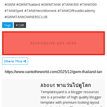
#GWM #GWMThailand #GWMTANK #TANK300 #TANK500
#TANKSpirit #TANKHeroMoment #TANKOffroadAcademy
#GWMTANKOWNERSCLUB
Tags
# CAR
RESPONSIVE ADS HERE
Share This
About พาแว่นไปดูโลก
Templatesyard is a blogger resources
site is a provider of high quality blogger
template with premium looking layout